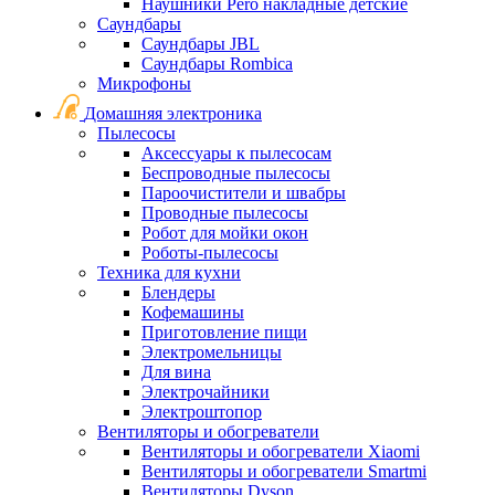
Наушники Pero накладные детские
Саундбары
Саундбары JBL
Саундбары Rombica
Микрофоны
Домашняя электроника
Пылесосы
Аксессуары к пылесосам
Беспроводные пылесосы
Пароочистители и швабры
Проводные пылесосы
Робот для мойки окон
Роботы-пылесосы
Техника для кухни
Блендеры
Кофемашины
Приготовление пищи
Электромельницы
Для вина
Электрочайники
Электроштопор
Вентиляторы и обогреватели
Вентиляторы и обогреватели Xiaomi
Вентиляторы и обогреватели Smartmi
Вентиляторы Dyson