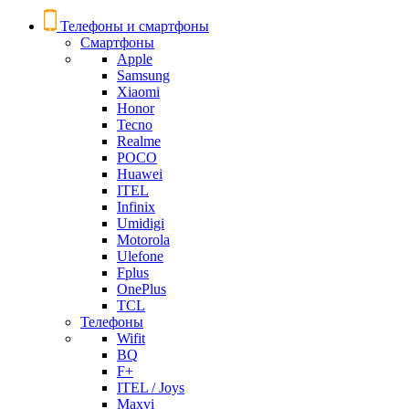
Телефоны и смартфоны
Смартфоны
Apple
Samsung
Xiaomi
Honor
Tecno
Realme
POCO
Huawei
ITEL
Infinix
Umidigi
Motorola
Ulefone
Fplus
OnePlus
TCL
Телефоны
Wifit
BQ
F+
ITEL / Joys
Maxvi