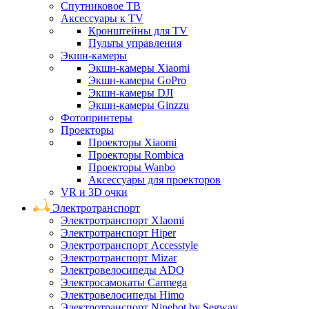
Спутниковое ТВ
Аксессуары к TV
Кронштейны для TV
Пульты управления
Экшн-камеры
Экшн-камеры Xiaomi
Экшн-камеры GoPro
Экшн-камеры DJI
Экшн-камеры Ginzzu
Фотопринтеры
Проекторы
Проекторы Xiaomi
Проекторы Rombica
Проекторы Wanbo
Аксессуары для проекторов
VR и 3D очки
Электротранспорт
Электротранспорт XIaomi
Электротранспорт Hiper
Электротранспорт Accesstyle
Электротранспорт Mizar
Электровелосипеды ADO
Электросамокаты Carmega
Электровелосипеды Himo
Электротранспорт Ninebot by Segway