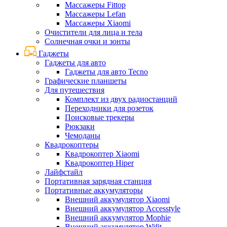
Массажеры Fittop
Массажеры Lefan
Массажеры Xiaomi
Очистители для лица и тела
Солнечная очки и зонты
Гаджеты
Гаджеты для авто
Гаджеты для авто Tecno
Графические планшеты
Для путешествия
Комплект из двух радиостанций
Переходники для розеток
Поисковые трекеры
Рюкзаки
Чемоданы
Квадрокоптеры
Квадрокоптер Xiaomi
Квадрокоптер Hiper
Лайфстайл
Портативная зарядная станция
Портативные аккумуляторы
Внешний аккумулятор Xiaomi
Внешний аккумулятор Accesstyle
Внешний аккумулятор Mophie
Внешний аккумулятор Wifit