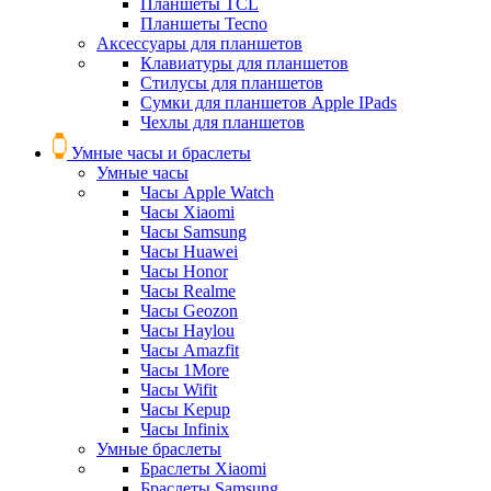
Планшеты TCL
Планшеты Tecno
Аксессуары для планшетов
Клавиатуры для планшетов
Стилусы для планшетов
Сумки для планшетов Apple IPads
Чехлы для планшетов
Умные часы и браслеты
Умные часы
Часы Apple Watch
Часы Xiaomi
Часы Samsung
Часы Huawei
Часы Honor
Часы Realme
Часы Geozon
Часы Haylou
Часы Amazfit
Часы 1More
Часы Wifit
Часы Kepup
Часы Infinix
Умные браслеты
Браслеты Xiaomi
Браслеты Samsung