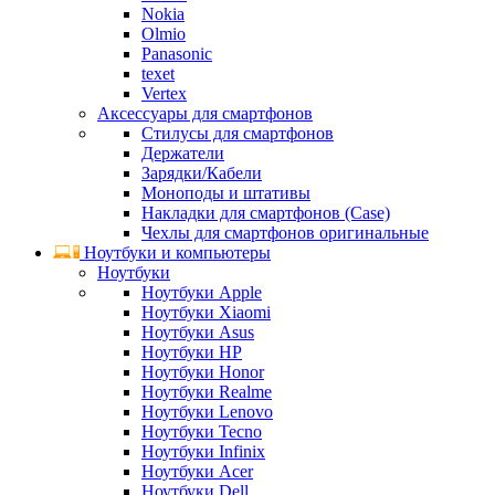
Nokia
Olmio
Panasonic
texet
Vertex
Аксессуары для смартфонов
Стилусы для смартфонов
Держатели
Зарядки/Кабели
Моноподы и штативы
Накладки для смартфонов (Case)
Чехлы для смартфонов оригинальные
Ноутбуки и компьютеры
Ноутбуки
Ноутбуки Apple
Ноутбуки Xiaomi
Ноутбуки Asus
Ноутбуки HP
Ноутбуки Honor
Ноутбуки Realme
Ноутбуки Lenovo
Ноутбуки Tecno
Ноутбуки Infinix
Ноутбуки Acer
Ноутбуки Dell