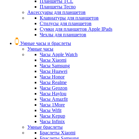
Планшеты TCL
Планшеты Tecno
Аксессуары для планшетов
Клавиатуры для планшетов
Стилусы для планшетов
Сумки для планшетов Apple IPads
Чехлы для планшетов
Умные часы и браслеты
Умные часы
Часы Apple Watch
Часы Xiaomi
Часы Samsung
Часы Huawei
Часы Honor
Часы Realme
Часы Geozon
Часы Haylou
Часы Amazfit
Часы 1More
Часы Wifit
Часы Kepup
Часы Infinix
Умные браслеты
Браслеты Xiaomi
Браслеты Samsung