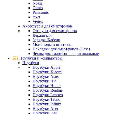
Nokia
Olmio
Panasonic
texet
Vertex
Аксессуары для смартфонов
Стилусы для смартфонов
Держатели
Зарядки/Кабели
Моноподы и штативы
Накладки для смартфонов (Case)
Чехлы для смартфонов оригинальные
Ноутбуки и компьютеры
Ноутбуки
Ноутбуки Apple
Ноутбуки Xiaomi
Ноутбуки Asus
Ноутбуки HP
Ноутбуки Honor
Ноутбуки Realme
Ноутбуки Lenovo
Ноутбуки Tecno
Ноутбуки Infinix
Ноутбуки Acer
Ноутбуки Dell