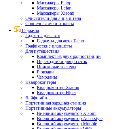
Массажеры Fittop
Массажеры Lefan
Массажеры Xiaomi
Очистители для лица и тела
Солнечная очки и зонты
Гаджеты
Гаджеты для авто
Гаджеты для авто Tecno
Графические планшеты
Для путешествия
Комплект из двух радиостанций
Переходники для розеток
Поисковые трекеры
Рюкзаки
Чемоданы
Квадрокоптеры
Квадрокоптер Xiaomi
Квадрокоптер Hiper
Лайфстайл
Портативная зарядная станция
Портативные аккумуляторы
Внешний аккумулятор Xiaomi
Внешний аккумулятор Accesstyle
Внешний аккумулятор Mophie
Внешний аккумулятор Wifit