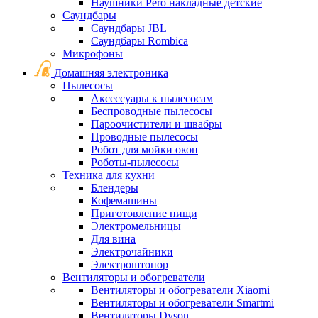
Наушники Pero накладные детские
Саундбары
Саундбары JBL
Саундбары Rombica
Микрофоны
Домашняя электроника
Пылесосы
Аксессуары к пылесосам
Беспроводные пылесосы
Пароочистители и швабры
Проводные пылесосы
Робот для мойки окон
Роботы-пылесосы
Техника для кухни
Блендеры
Кофемашины
Приготовление пищи
Электромельницы
Для вина
Электрочайники
Электроштопор
Вентиляторы и обогреватели
Вентиляторы и обогреватели Xiaomi
Вентиляторы и обогреватели Smartmi
Вентиляторы Dyson