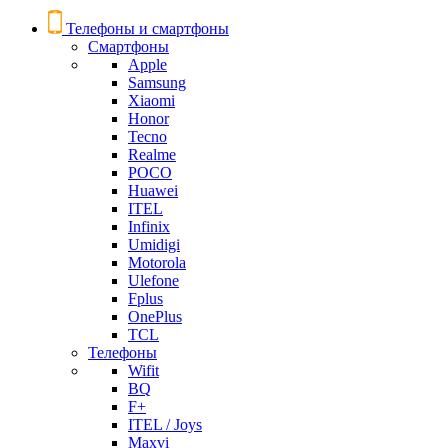
Телефоны и смартфоны
Смартфоны
Apple
Samsung
Xiaomi
Honor
Tecno
Realme
POCO
Huawei
ITEL
Infinix
Umidigi
Motorola
Ulefone
Fplus
OnePlus
TCL
Телефоны
Wifit
BQ
F+
ITEL / Joys
Maxvi