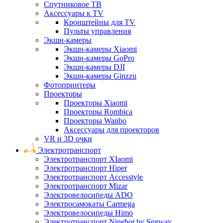
Спутниковое ТВ
Аксессуары к TV
Кронштейны для TV
Пульты управления
Экшн-камеры
Экшн-камеры Xiaomi
Экшн-камеры GoPro
Экшн-камеры DJI
Экшн-камеры Ginzzu
Фотопринтеры
Проекторы
Проекторы Xiaomi
Проекторы Rombica
Проекторы Wanbo
Аксессуары для проекторов
VR и 3D очки
Электротранспорт
Электротранспорт XIaomi
Электротранспорт Hiper
Электротранспорт Accesstyle
Электротранспорт Mizar
Электровелосипеды ADO
Электросамокаты Carmega
Электровелосипеды Himo
Электротранспорт Ninebot by Segway