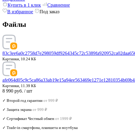
Купить в 1 клик
Сравнение
В избранное
Под заказ
Файлы
83c3ee6a0c2758d7e298059df9264345c72c5389fa920952ca02daa650
Картинки, 10.24 КБ
afe064d05c9c5ca86a33ab19e15a94ee563469e1271e12810354b69b4
Картинки, 11.39 КБ
8 990 руб.
/ шт
✓ Второй год гарантии
от 999 ₽
✓ Защита экрана
от 999 ₽
✓ Сертификат Честный обмен
от 1999 ₽
✓ Trade‑in смартфона, планшета и ноутбука