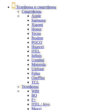
Телефоны и смартфоны
Смартфоны
Apple
Samsung
Xiaomi
Honor
Tecno
Realme
POCO
Huawei
ITEL
Infinix
Umidigi
Motorola
Ulefone
Fplus
OnePlus
TCL
Телефоны
Wifit
BQ
F+
ITEL / Joys
Maxvi