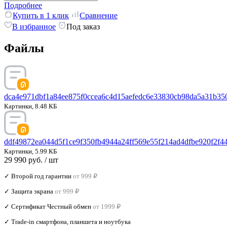
Подробнее
Купить в 1 клик
Сравнение
В избранное
Под заказ
Файлы
dca4e971dbf1a84ee875f0ccea6c4d15aefedc6e33830cb98da5a31b35
Картинки, 8.48 КБ
ddf49872ea044d5f1ce9f350fb4944a24ff569e55f214ad4dfbe920f2f4
Картинки, 5.99 КБ
29 990 руб.
/ шт
✓ Второй год гарантии
от 999 ₽
✓ Защита экрана
от 999 ₽
✓ Сертификат Честный обмен
от 1999 ₽
✓ Trade‑in смартфона, планшета и ноутбука