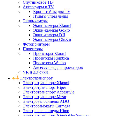
Спутниковое ТВ
Аксессуары к TV
Кронштейны для TV
Пульты управления
Экшн-камеры
Экшн-камеры Xiaomi
Экшн-камеры GoPro
Экшн-камеры DJI
Экшн-камеры Ginzzu
Фотопринтеры
Проекторы
Проекторы Xiaomi
Проекторы Rombica
Проекторы Wanbo
Аксессуары для проекторов
VR и 3D очки
Электротранспорт
Электротранспорт XIaomi
Электротранспорт Hiper
Электротранспорт Accesstyle
Электротранспорт Mizar
Электровелосипеды ADO
Электросамокаты Carmega
Электровелосипеды Himo
Электротранспорт Ninebot by Segway