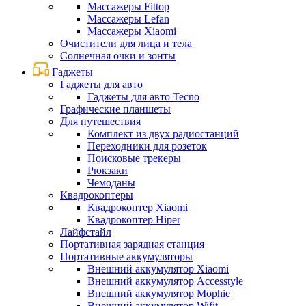
Массажеры Fittop
Массажеры Lefan
Массажеры Xiaomi
Очистители для лица и тела
Солнечная очки и зонты
Гаджеты
Гаджеты для авто
Гаджеты для авто Tecno
Графические планшеты
Для путешествия
Комплект из двух радиостанций
Переходники для розеток
Поисковые трекеры
Рюкзаки
Чемоданы
Квадрокоптеры
Квадрокоптер Xiaomi
Квадрокоптер Hiper
Лайфстайл
Портативная зарядная станция
Портативные аккумуляторы
Внешний аккумулятор Xiaomi
Внешний аккумулятор Accesstyle
Внешний аккумулятор Mophie
Внешний аккумулятор Wifit