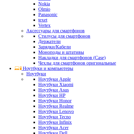
Nokia
Olmio
Panasonic
texet
Vertex
Аксессуары для смартфонов
Стилусы для смартфонов
Держатели
Зарядки/Кабели
Моноподы и штативы
Накладки для смартфонов (Case)
Чехлы для смартфонов оригинальные
Ноутбуки и компьютеры
Ноутбуки
Ноутбуки Apple
Ноутбуки Xiaomi
Ноутбуки Asus
Ноутбуки HP
Ноутбуки Honor
Ноутбуки Realme
Ноутбуки Lenovo
Ноутбуки Tecno
Ноутбуки Infinix
Ноутбуки Acer
Ноутбуки Dell