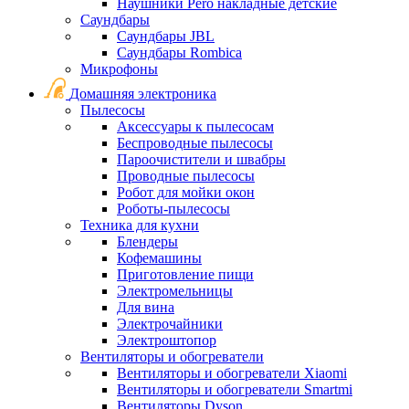
Наушники Pero накладные детские
Саундбары
Саундбары JBL
Саундбары Rombica
Микрофоны
Домашняя электроника
Пылесосы
Аксессуары к пылесосам
Беспроводные пылесосы
Пароочистители и швабры
Проводные пылесосы
Робот для мойки окон
Роботы-пылесосы
Техника для кухни
Блендеры
Кофемашины
Приготовление пищи
Электромельницы
Для вина
Электрочайники
Электроштопор
Вентиляторы и обогреватели
Вентиляторы и обогреватели Xiaomi
Вентиляторы и обогреватели Smartmi
Вентиляторы Dyson