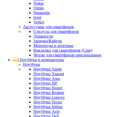
Nokia
Olmio
Panasonic
texet
Vertex
Аксессуары для смартфонов
Стилусы для смартфонов
Держатели
Зарядки/Кабели
Моноподы и штативы
Накладки для смартфонов (Case)
Чехлы для смартфонов оригинальные
Ноутбуки и компьютеры
Ноутбуки
Ноутбуки Apple
Ноутбуки Xiaomi
Ноутбуки Asus
Ноутбуки HP
Ноутбуки Honor
Ноутбуки Realme
Ноутбуки Lenovo
Ноутбуки Tecno
Ноутбуки Infinix
Ноутбуки Acer
Ноутбуки Dell