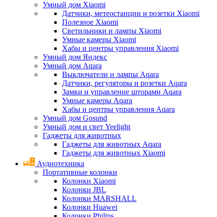
Умный дом Xiaomi
Датчики, метеостанции и розетки Xiaomi
Полезное Xiaomi
Светильники и лампы Xiaomi
Умные камеры Xiaomi
Хабы и центры управления Xiaomi
Умный дом Яндекс
Умный дом Aqara
Выключатели и лампы Aqara
Датчики, регуляторы и розетки Aqara
Замки и управление шторами Aqara
Умные камеры Aqara
Хабы и центры управления Aqara
Умный дом Gosund
Умный дом и свет Yeelight
Гаджеты для животных
Гаджеты для животных Aqara
Гаджеты для животных Xiaomi
Аудиотехника
Портативные колонки
Колонки Xiaomi
Колонки JBL
Колонки MARSHALL
Колонки Huawei
Колонки Philips