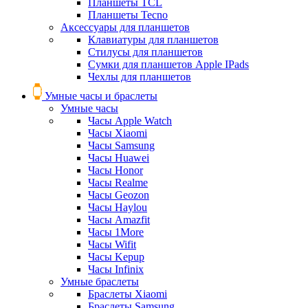
Планшеты TCL
Планшеты Tecno
Аксессуары для планшетов
Клавиатуры для планшетов
Стилусы для планшетов
Сумки для планшетов Apple IPads
Чехлы для планшетов
Умные часы и браслеты
Умные часы
Часы Apple Watch
Часы Xiaomi
Часы Samsung
Часы Huawei
Часы Honor
Часы Realme
Часы Geozon
Часы Haylou
Часы Amazfit
Часы 1More
Часы Wifit
Часы Kepup
Часы Infinix
Умные браслеты
Браслеты Xiaomi
Браслеты Samsung