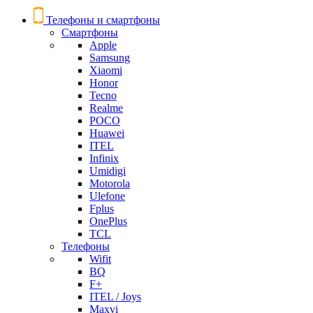
Телефоны и смартфоны
Смартфоны
Apple
Samsung
Xiaomi
Honor
Tecno
Realme
POCO
Huawei
ITEL
Infinix
Umidigi
Motorola
Ulefone
Fplus
OnePlus
TCL
Телефоны
Wifit
BQ
F+
ITEL / Joys
Maxvi