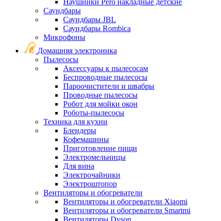
Наушники Pero накладные детские
Саундбары
Саундбары JBL
Саундбары Rombica
Микрофоны
Домашняя электроника
Пылесосы
Аксессуары к пылесосам
Беспроводные пылесосы
Пароочистители и швабры
Проводные пылесосы
Робот для мойки окон
Роботы-пылесосы
Техника для кухни
Блендеры
Кофемашины
Приготовление пищи
Электромельницы
Для вина
Электрочайники
Электроштопор
Вентиляторы и обогреватели
Вентиляторы и обогреватели Xiaomi
Вентиляторы и обогреватели Smartmi
Вентиляторы Dyson