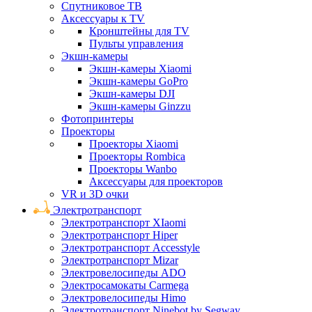
Спутниковое ТВ
Аксессуары к TV
Кронштейны для TV
Пульты управления
Экшн-камеры
Экшн-камеры Xiaomi
Экшн-камеры GoPro
Экшн-камеры DJI
Экшн-камеры Ginzzu
Фотопринтеры
Проекторы
Проекторы Xiaomi
Проекторы Rombica
Проекторы Wanbo
Аксессуары для проекторов
VR и 3D очки
Электротранспорт
Электротранспорт XIaomi
Электротранспорт Hiper
Электротранспорт Accesstyle
Электротранспорт Mizar
Электровелосипеды ADO
Электросамокаты Carmega
Электровелосипеды Himo
Электротранспорт Ninebot by Segway