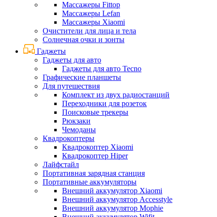
Массажеры Fittop
Массажеры Lefan
Массажеры Xiaomi
Очистители для лица и тела
Солнечная очки и зонты
Гаджеты
Гаджеты для авто
Гаджеты для авто Tecno
Графические планшеты
Для путешествия
Комплект из двух радиостанций
Переходники для розеток
Поисковые трекеры
Рюкзаки
Чемоданы
Квадрокоптеры
Квадрокоптер Xiaomi
Квадрокоптер Hiper
Лайфстайл
Портативная зарядная станция
Портативные аккумуляторы
Внешний аккумулятор Xiaomi
Внешний аккумулятор Accesstyle
Внешний аккумулятор Mophie
Внешний аккумулятор Wifit