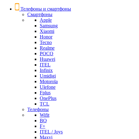
Телефоны и смартфоны
Смартфоны
Apple
Samsung
Xiaomi
Honor
Tecno
Realme
POCO
Huawei
ITEL
Infinix
Umidigi
Motorola
Ulefone
Fplus
OnePlus
TCL
Телефоны
Wifit
BQ
F+
ITEL / Joys
Maxvi