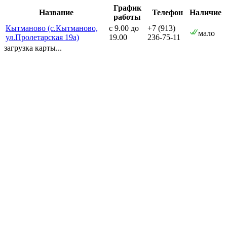
График
Название
Телефон
Наличие
работы
Кытманово (с.Кытманово,
с 9.00 до
+7 (913)
мало
ул.Пролетарская 19а)
19.00
236-75-11
загрузка карты...