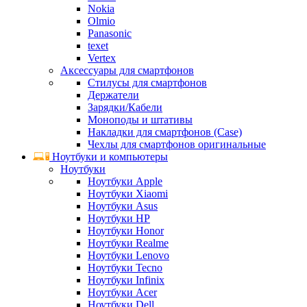
Nokia
Olmio
Panasonic
texet
Vertex
Аксессуары для смартфонов
Стилусы для смартфонов
Держатели
Зарядки/Кабели
Моноподы и штативы
Накладки для смартфонов (Case)
Чехлы для смартфонов оригинальные
Ноутбуки и компьютеры
Ноутбуки
Ноутбуки Apple
Ноутбуки Xiaomi
Ноутбуки Asus
Ноутбуки HP
Ноутбуки Honor
Ноутбуки Realme
Ноутбуки Lenovo
Ноутбуки Tecno
Ноутбуки Infinix
Ноутбуки Acer
Ноутбуки Dell