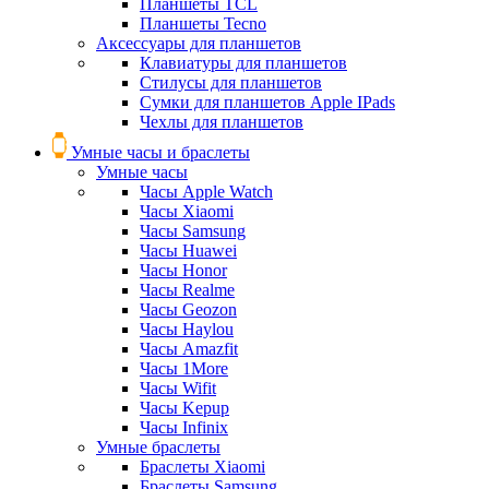
Планшеты TCL
Планшеты Tecno
Аксессуары для планшетов
Клавиатуры для планшетов
Стилусы для планшетов
Сумки для планшетов Apple IPads
Чехлы для планшетов
Умные часы и браслеты
Умные часы
Часы Apple Watch
Часы Xiaomi
Часы Samsung
Часы Huawei
Часы Honor
Часы Realme
Часы Geozon
Часы Haylou
Часы Amazfit
Часы 1More
Часы Wifit
Часы Kepup
Часы Infinix
Умные браслеты
Браслеты Xiaomi
Браслеты Samsung