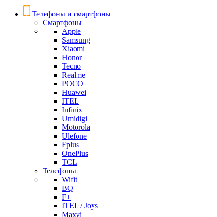
Телефоны и смартфоны
Смартфоны
Apple
Samsung
Xiaomi
Honor
Tecno
Realme
POCO
Huawei
ITEL
Infinix
Umidigi
Motorola
Ulefone
Fplus
OnePlus
TCL
Телефоны
Wifit
BQ
F+
ITEL / Joys
Maxvi