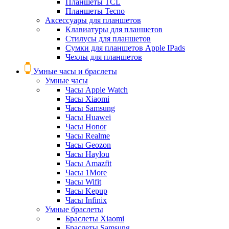
Планшеты TCL
Планшеты Tecno
Аксессуары для планшетов
Клавиатуры для планшетов
Стилусы для планшетов
Сумки для планшетов Apple IPads
Чехлы для планшетов
Умные часы и браслеты
Умные часы
Часы Apple Watch
Часы Xiaomi
Часы Samsung
Часы Huawei
Часы Honor
Часы Realme
Часы Geozon
Часы Haylou
Часы Amazfit
Часы 1More
Часы Wifit
Часы Kepup
Часы Infinix
Умные браслеты
Браслеты Xiaomi
Браслеты Samsung