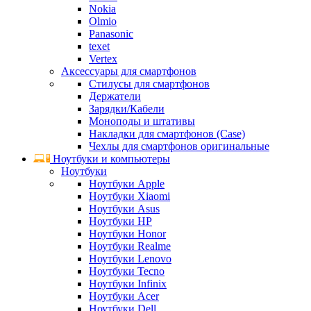
Nokia
Olmio
Panasonic
texet
Vertex
Аксессуары для смартфонов
Стилусы для смартфонов
Держатели
Зарядки/Кабели
Моноподы и штативы
Накладки для смартфонов (Case)
Чехлы для смартфонов оригинальные
Ноутбуки и компьютеры
Ноутбуки
Ноутбуки Apple
Ноутбуки Xiaomi
Ноутбуки Asus
Ноутбуки HP
Ноутбуки Honor
Ноутбуки Realme
Ноутбуки Lenovo
Ноутбуки Tecno
Ноутбуки Infinix
Ноутбуки Acer
Ноутбуки Dell