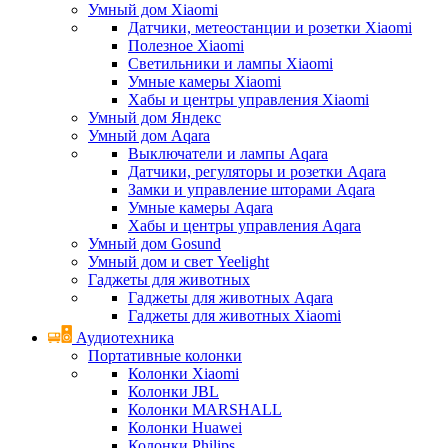
Умный дом Xiaomi
Датчики, метеостанции и розетки Xiaomi
Полезное Xiaomi
Светильники и лампы Xiaomi
Умные камеры Xiaomi
Хабы и центры управления Xiaomi
Умный дом Яндекс
Умный дом Aqara
Выключатели и лампы Aqara
Датчики, регуляторы и розетки Aqara
Замки и управление шторами Aqara
Умные камеры Aqara
Хабы и центры управления Aqara
Умный дом Gosund
Умный дом и свет Yeelight
Гаджеты для животных
Гаджеты для животных Aqara
Гаджеты для животных Xiaomi
Аудиотехника
Портативные колонки
Колонки Xiaomi
Колонки JBL
Колонки MARSHALL
Колонки Huawei
Колонки Philips