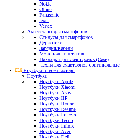
Nokia
Olmio
Panasonic
texet
Vertex
Аксессуары для смартфонов
Стилусы для смартфонов
Держатели
Зарядки/Кабели
Моноподы и штативы
Накладки для смартфонов (Case)
Чехлы для смартфонов оригинальные
Ноутбуки и компьютеры
Ноутбуки
Ноутбуки Apple
Ноутбуки Xiaomi
Ноутбуки Asus
Ноутбуки HP
Ноутбуки Honor
Ноутбуки Realme
Ноутбуки Lenovo
Ноутбуки Tecno
Ноутбуки Infinix
Ноутбуки Acer
Ноутбуки Dell