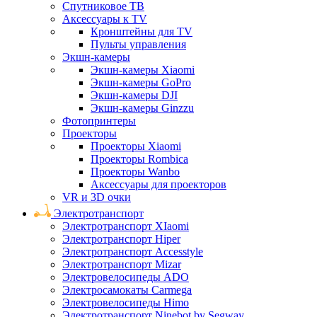
Спутниковое ТВ
Аксессуары к TV
Кронштейны для TV
Пульты управления
Экшн-камеры
Экшн-камеры Xiaomi
Экшн-камеры GoPro
Экшн-камеры DJI
Экшн-камеры Ginzzu
Фотопринтеры
Проекторы
Проекторы Xiaomi
Проекторы Rombica
Проекторы Wanbo
Аксессуары для проекторов
VR и 3D очки
Электротранспорт
Электротранспорт XIaomi
Электротранспорт Hiper
Электротранспорт Accesstyle
Электротранспорт Mizar
Электровелосипеды ADO
Электросамокаты Carmega
Электровелосипеды Himo
Электротранспорт Ninebot by Segway