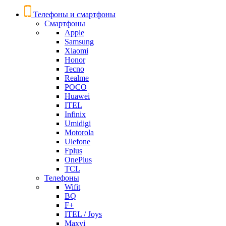
Телефоны и смартфоны
Смартфоны
Apple
Samsung
Xiaomi
Honor
Tecno
Realme
POCO
Huawei
ITEL
Infinix
Umidigi
Motorola
Ulefone
Fplus
OnePlus
TCL
Телефоны
Wifit
BQ
F+
ITEL / Joys
Maxvi