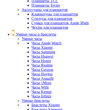
Планшеты TCL
Планшеты Tecno
Аксессуары для планшетов
Клавиатуры для планшетов
Стилусы для планшетов
Сумки для планшетов Apple IPads
Чехлы для планшетов
Умные часы и браслеты
Умные часы
Часы Apple Watch
Часы Xiaomi
Часы Samsung
Часы Huawei
Часы Honor
Часы Realme
Часы Geozon
Часы Haylou
Часы Amazfit
Часы 1More
Часы Wifit
Часы Kepup
Часы Infinix
Умные браслеты
Браслеты Xiaomi
Браслеты Samsung