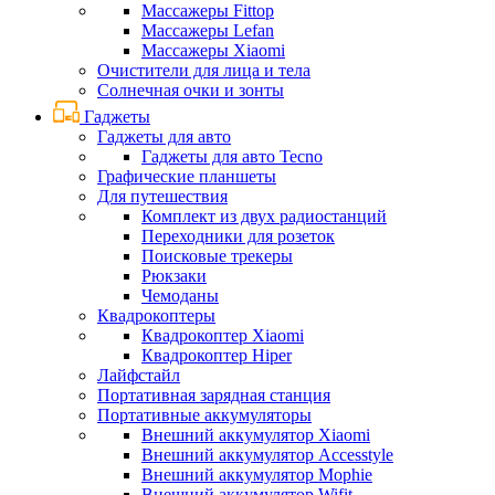
Массажеры Fittop
Массажеры Lefan
Массажеры Xiaomi
Очистители для лица и тела
Солнечная очки и зонты
Гаджеты
Гаджеты для авто
Гаджеты для авто Tecno
Графические планшеты
Для путешествия
Комплект из двух радиостанций
Переходники для розеток
Поисковые трекеры
Рюкзаки
Чемоданы
Квадрокоптеры
Квадрокоптер Xiaomi
Квадрокоптер Hiper
Лайфстайл
Портативная зарядная станция
Портативные аккумуляторы
Внешний аккумулятор Xiaomi
Внешний аккумулятор Accesstyle
Внешний аккумулятор Mophie
Внешний аккумулятор Wifit