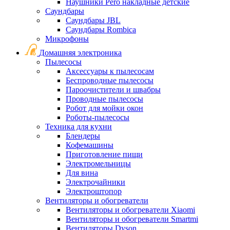
Наушники Pero накладные детские
Саундбары
Саундбары JBL
Саундбары Rombica
Микрофоны
Домашняя электроника
Пылесосы
Аксессуары к пылесосам
Беспроводные пылесосы
Пароочистители и швабры
Проводные пылесосы
Робот для мойки окон
Роботы-пылесосы
Техника для кухни
Блендеры
Кофемашины
Приготовление пищи
Электромельницы
Для вина
Электрочайники
Электроштопор
Вентиляторы и обогреватели
Вентиляторы и обогреватели Xiaomi
Вентиляторы и обогреватели Smartmi
Вентиляторы Dyson