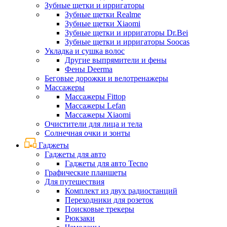
Зубные щетки и ирригаторы
Зубные щетки Realme
Зубные щетки Xiaomi
Зубные щетки и ирригаторы Dr.Bei
Зубные щетки и ирригаторы Soocas
Укладка и сушка волос
Другие выпрямители и фены
Фены Deerma
Беговые дорожки и велотренажеры
Массажеры
Массажеры Fittop
Массажеры Lefan
Массажеры Xiaomi
Очистители для лица и тела
Солнечная очки и зонты
Гаджеты
Гаджеты для авто
Гаджеты для авто Tecno
Графические планшеты
Для путешествия
Комплект из двух радиостанций
Переходники для розеток
Поисковые трекеры
Рюкзаки