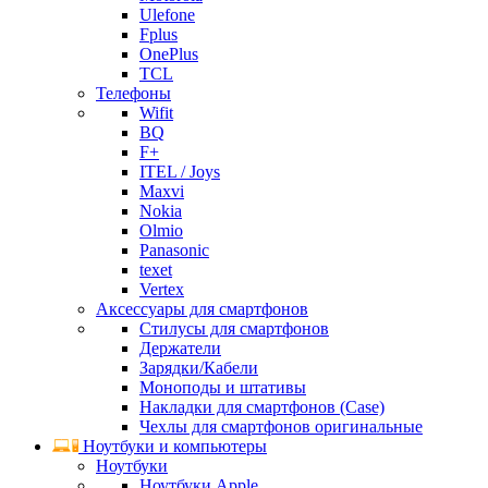
Ulefone
Fplus
OnePlus
TCL
Телефоны
Wifit
BQ
F+
ITEL / Joys
Maxvi
Nokia
Olmio
Panasonic
texet
Vertex
Аксессуары для смартфонов
Стилусы для смартфонов
Держатели
Зарядки/Кабели
Моноподы и штативы
Накладки для смартфонов (Case)
Чехлы для смартфонов оригинальные
Ноутбуки и компьютеры
Ноутбуки
Ноутбуки Apple