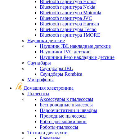
Bluetooth гарнитура Honor
Bluetooth гарнитура Nokia
Bluetooth гарнитура Motorola
Bluetooth гарнитура JVC
Bluetooth гарнитура Harman
Bluetooth гарнитуры Tecno
Bluetooth гарнитура 1MORE
Наушнки детские
Наушник JBL накладные детские
Наушники JVC детские
Наушники Pero накладные детские
Саундбары
Саундбары JBL
Саундбары Rombica
Микрофоны
Домашняя электроника
Пылесосы
Аксессуары к пылесосам
Беспроводные пылесосы
Пароочистители и швабры
Проводные пылесосы
Робот для мойки окон
Роботы-пылесосы
Техника для кухни
Блендеры