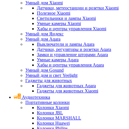
Умный дом Xiaomi
Датчики, метеостанции и розетки Xiaomi
Полезное Xiaomi
Светильники и лампы Xiaomi
Умные камеры Xiaomi
Хабы и центры управления Xiaomi
Умный дом Яндекс
Умный дом Aqara
Выключатели и лампы Aqara
Датчики, регуляторы и розетки Aqara
Замки и управление шторами Aqara
Умные камеры Aqara
Хабы и центры управления Aqara
Умный дом Gosund
Умный дом и свет Yeelight
Гаджеты для животных
Гаджеты для животных Aqara
Гаджеты для животных Xiaomi
Аудиотехника
Портативные колонки
Колонки Xiaomi
Колонки JBL
Колонки MARSHALL
Колонки Huawei
Колонки Philips