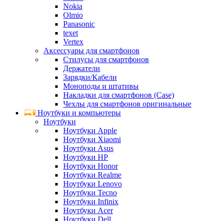
Nokia
Olmio
Panasonic
texet
Vertex
Аксессуары для смартфонов
Стилусы для смартфонов
Держатели
Зарядки/Кабели
Моноподы и штативы
Накладки для смартфонов (Case)
Чехлы для смартфонов оригинальные
Ноутбуки и компьютеры
Ноутбуки
Ноутбуки Apple
Ноутбуки Xiaomi
Ноутбуки Asus
Ноутбуки HP
Ноутбуки Honor
Ноутбуки Realme
Ноутбуки Lenovo
Ноутбуки Tecno
Ноутбуки Infinix
Ноутбуки Acer
Ноутбуки Dell