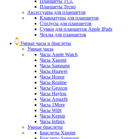
Планшеты TCL
Планшеты Tecno
Аксессуары для планшетов
Клавиатуры для планшетов
Стилусы для планшетов
Сумки для планшетов Apple IPads
Чехлы для планшетов
Умные часы и браслеты
Умные часы
Часы Apple Watch
Часы Xiaomi
Часы Samsung
Часы Huawei
Часы Honor
Часы Realme
Часы Geozon
Часы Haylou
Часы Amazfit
Часы 1More
Часы Wifit
Часы Kepup
Часы Infinix
Умные браслеты
Браслеты Xiaomi
Браслеты Samsung