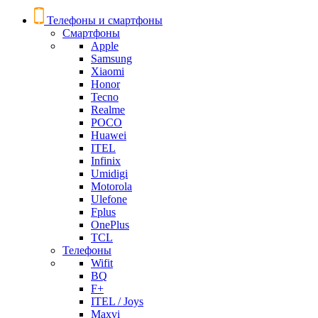
Телефоны и смартфоны
Смартфоны
Apple
Samsung
Xiaomi
Honor
Tecno
Realme
POCO
Huawei
ITEL
Infinix
Umidigi
Motorola
Ulefone
Fplus
OnePlus
TCL
Телефоны
Wifit
BQ
F+
ITEL / Joys
Maxvi