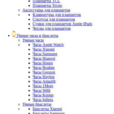
Планшеты TCL
Планшеты Tecno
Аксессуары для планшетов
Клавиатуры для планшетов
Стилусы для планшетов
Сумки для планшетов Apple IPads
Чехлы для планшетов
Умные часы и браслеты
Умные часы
Часы Apple Watch
Часы Xiaomi
Часы Samsung
Часы Huawei
Часы Honor
Часы Realme
Часы Geozon
Часы Haylou
Часы Amazfit
Часы 1More
Часы Wifit
Часы Kepup
Часы Infinix
Умные браслеты
Браслеты Xiaomi
Браслеты Samsung