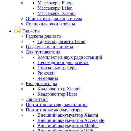
Массажеры Fittop
Массажеры Lefan
Массажеры Xiaomi
Очистители для лица и тела
Солнечная очки и зонты
Гаджеты
Гаджеты для авто
Гаджеты для авто Tecno
Графические планшеты
Для путешествия
Комплект из двух радиостанций
Переходники для розеток
Поисковые трекеры
Рюкзаки
Чемоданы
Квадрокоптеры
Квадрокоптер Xiaomi
Квадрокоптер Hiper
Лайфстайл
Портативная зарядная станция
Портативные аккумуляторы
Внешний аккумулятор Xiaomi
Внешний аккумулятор Accesstyle
Внешний аккумулятор Mophie
Внешний аккумулятор Wifit