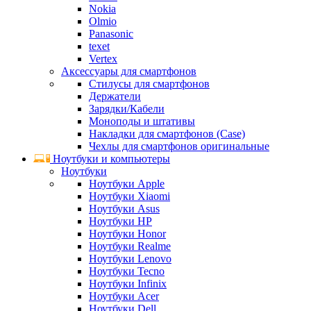
Nokia
Olmio
Panasonic
texet
Vertex
Аксессуары для смартфонов
Стилусы для смартфонов
Держатели
Зарядки/Кабели
Моноподы и штативы
Накладки для смартфонов (Case)
Чехлы для смартфонов оригинальные
Ноутбуки и компьютеры
Ноутбуки
Ноутбуки Apple
Ноутбуки Xiaomi
Ноутбуки Asus
Ноутбуки HP
Ноутбуки Honor
Ноутбуки Realme
Ноутбуки Lenovo
Ноутбуки Tecno
Ноутбуки Infinix
Ноутбуки Acer
Ноутбуки Dell