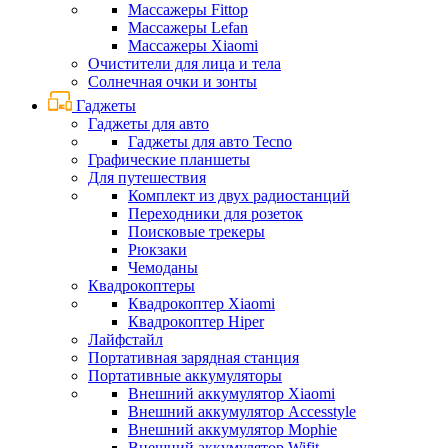
Массажеры Fittop
Массажеры Lefan
Массажеры Xiaomi
Очистители для лица и тела
Солнечная очки и зонты
Гаджеты
Гаджеты для авто
Гаджеты для авто Tecno
Графические планшеты
Для путешествия
Комплект из двух радиостанций
Переходники для розеток
Поисковые трекеры
Рюкзаки
Чемоданы
Квадрокоптеры
Квадрокоптер Xiaomi
Квадрокоптер Hiper
Лайфстайл
Портативная зарядная станция
Портативные аккумуляторы
Внешний аккумулятор Xiaomi
Внешний аккумулятор Accesstyle
Внешний аккумулятор Mophie
Внешний аккумулятор Wifit