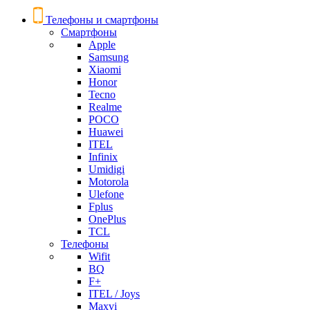
Телефоны и смартфоны
Смартфоны
Apple
Samsung
Xiaomi
Honor
Tecno
Realme
POCO
Huawei
ITEL
Infinix
Umidigi
Motorola
Ulefone
Fplus
OnePlus
TCL
Телефоны
Wifit
BQ
F+
ITEL / Joys
Maxvi