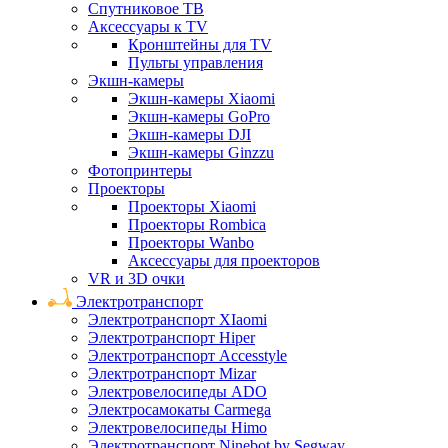
Спутниковое ТВ
Аксессуары к TV
Кронштейны для TV
Пульты управления
Экшн-камеры
Экшн-камеры Xiaomi
Экшн-камеры GoPro
Экшн-камеры DJI
Экшн-камеры Ginzzu
Фотопринтеры
Проекторы
Проекторы Xiaomi
Проекторы Rombica
Проекторы Wanbo
Аксессуары для проекторов
VR и 3D очки
Электротранспорт
Электротранспорт XIaomi
Электротранспорт Hiper
Электротранспорт Accesstyle
Электротранспорт Mizar
Электровелосипеды ADO
Электросамокаты Carmega
Электровелосипеды Himo
Электротранспорт Ninebot by Segway