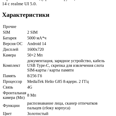
14 с realme UI 5.0.
Характеристики
Прочие
SIM
2 SIM
Батарея
5000 мА*ч
Версия ОС
Android 14
Дисплей
1600x720
Камера
50+2 Мп
документация, зарядное устройство, кабель
Комплект
USB Type-C, скрепка для извлечения слота
SIM-карты / карты памяти
Память
8/256 Гб
Процессор
MediaTek Helio G85 8-ядерн. 2 ГГц
Связь
4G
Фронтальная
8 Мп
камера (Мп)
распознавание лица, сканер отпечатков
Функции
пальцев (сбоку корпуса)
Цвет
Золотистый