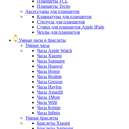
Планшеты TCL
Планшеты Tecno
Аксессуары для планшетов
Клавиатуры для планшетов
Стилусы для планшетов
Сумки для планшетов Apple IPads
Чехлы для планшетов
Умные часы и браслеты
Умные часы
Часы Apple Watch
Часы Xiaomi
Часы Samsung
Часы Huawei
Часы Honor
Часы Realme
Часы Geozon
Часы Haylou
Часы Amazfit
Часы 1More
Часы Wifit
Часы Kepup
Часы Infinix
Умные браслеты
Браслеты Xiaomi
Браслеты Samsung