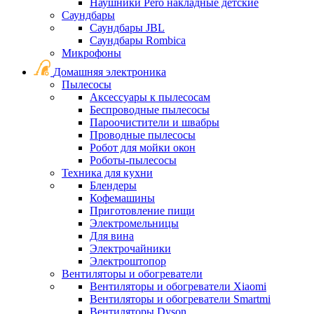
Наушники Pero накладные детские
Саундбары
Саундбары JBL
Саундбары Rombica
Микрофоны
Домашняя электроника
Пылесосы
Аксессуары к пылесосам
Беспроводные пылесосы
Пароочистители и швабры
Проводные пылесосы
Робот для мойки окон
Роботы-пылесосы
Техника для кухни
Блендеры
Кофемашины
Приготовление пищи
Электромельницы
Для вина
Электрочайники
Электроштопор
Вентиляторы и обогреватели
Вентиляторы и обогреватели Xiaomi
Вентиляторы и обогреватели Smartmi
Вентиляторы Dyson