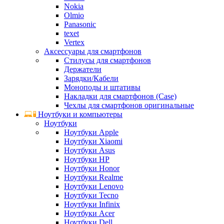
Nokia
Olmio
Panasonic
texet
Vertex
Аксессуары для смартфонов
Стилусы для смартфонов
Держатели
Зарядки/Кабели
Моноподы и штативы
Накладки для смартфонов (Case)
Чехлы для смартфонов оригинальные
Ноутбуки и компьютеры
Ноутбуки
Ноутбуки Apple
Ноутбуки Xiaomi
Ноутбуки Asus
Ноутбуки HP
Ноутбуки Honor
Ноутбуки Realme
Ноутбуки Lenovo
Ноутбуки Tecno
Ноутбуки Infinix
Ноутбуки Acer
Ноутбуки Dell