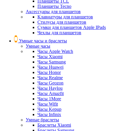
Планшеты TCL
Планшеты Tecno
Аксессуары для планшетов
Клавиатуры для планшетов
Стилусы для планшетов
Сумки для планшетов Apple IPads
Чехлы для планшетов
Умные часы и браслеты
Умные часы
Часы Apple Watch
Часы Xiaomi
Часы Samsung
Часы Huawei
Часы Honor
Часы Realme
Часы Geozon
Часы Haylou
Часы Amazfit
Часы 1More
Часы Wifit
Часы Kepup
Часы Infinix
Умные браслеты
Браслеты Xiaomi
Браслеты Samsung