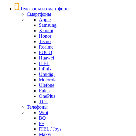
Телефоны и смартфоны
Смартфоны
Apple
Samsung
Xiaomi
Honor
Tecno
Realme
POCO
Huawei
ITEL
Infinix
Umidigi
Motorola
Ulefone
Fplus
OnePlus
TCL
Телефоны
Wifit
BQ
F+
ITEL / Joys
Maxvi