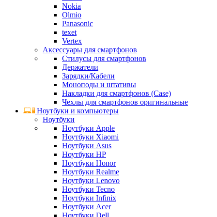
Nokia
Olmio
Panasonic
texet
Vertex
Аксессуары для смартфонов
Стилусы для смартфонов
Держатели
Зарядки/Кабели
Моноподы и штативы
Накладки для смартфонов (Case)
Чехлы для смартфонов оригинальные
Ноутбуки и компьютеры
Ноутбуки
Ноутбуки Apple
Ноутбуки Xiaomi
Ноутбуки Asus
Ноутбуки HP
Ноутбуки Honor
Ноутбуки Realme
Ноутбуки Lenovo
Ноутбуки Tecno
Ноутбуки Infinix
Ноутбуки Acer
Ноутбуки Dell