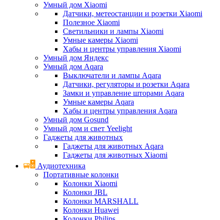
Умный дом Xiaomi
Датчики, метеостанции и розетки Xiaomi
Полезное Xiaomi
Светильники и лампы Xiaomi
Умные камеры Xiaomi
Хабы и центры управления Xiaomi
Умный дом Яндекс
Умный дом Aqara
Выключатели и лампы Aqara
Датчики, регуляторы и розетки Aqara
Замки и управление шторами Aqara
Умные камеры Aqara
Хабы и центры управления Aqara
Умный дом Gosund
Умный дом и свет Yeelight
Гаджеты для животных
Гаджеты для животных Aqara
Гаджеты для животных Xiaomi
Аудиотехника
Портативные колонки
Колонки Xiaomi
Колонки JBL
Колонки MARSHALL
Колонки Huawei
Колонки Philips