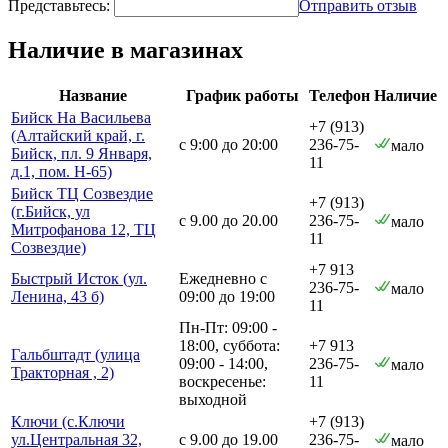
Представьтесь:
Отправить отзыв
Наличие в магазинах
Название
График работы
Телефон
Наличие
Бийск На Васильева
+7 (913)
(Алтайский край, г.
с 9:00 до 20:00
236-75-
мало
Бийск, пл. 9 Января,
11
д.1, пом. Н-65)
Бийск ТЦ Созвездие
+7 (913)
(г.Бийск, ул
с 9.00 до 20.00
236-75-
мало
Митрофанова 12, ТЦ
11
Созвездие)
+7 913
Быстрый Исток (ул.
Ежедневно с
236-75-
мало
Ленина, 43 б)
09:00 до 19:00
11
Пн-Пт: 09:00 -
18:00, суббота:
+7 913
Гальбштадт (улица
09:00 - 14:00,
236-75-
мало
Тракторная , 2)
воскресенье:
11
выходной
Ключи (с.Ключи
+7 (913)
ул.Центральная 32,
с 9.00 до 19.00
236-75-
мало