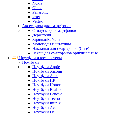
Nokia
Olmio
Panasonic
texet
Vertex
Аксессуары для смартфонов
Стилусы для смартфонов
Держатели
Зарядки/Кабели
Моноподы и штативы
Накладки для смартфонов (Case)
Чехлы для смартфонов оригинальные
Ноутбуки и компьютеры
Ноутбуки
Ноутбуки Apple
Ноутбуки Xiaomi
Ноутбуки Asus
Ноутбуки HP
Ноутбуки Honor
Ноутбуки Realme
Ноутбуки Lenovo
Ноутбуки Tecno
Ноутбуки Infinix
Ноутбуки Acer
Ноутбуки Dell