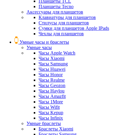
Планшеты TCL
Планшеты Tecno
Аксессуары для планшетов
Клавиатуры для планшетов
Стилусы для планшетов
Сумки для планшетов Apple IPads
Чехлы для планшетов
Умные часы и браслеты
Умные часы
Часы Apple Watch
Часы Xiaomi
Часы Samsung
Часы Huawei
Часы Honor
Часы Realme
Часы Geozon
Часы Haylou
Часы Amazfit
Часы 1More
Часы Wifit
Часы Kepup
Часы Infinix
Умные браслеты
Браслеты Xiaomi
Браслеты Samsung