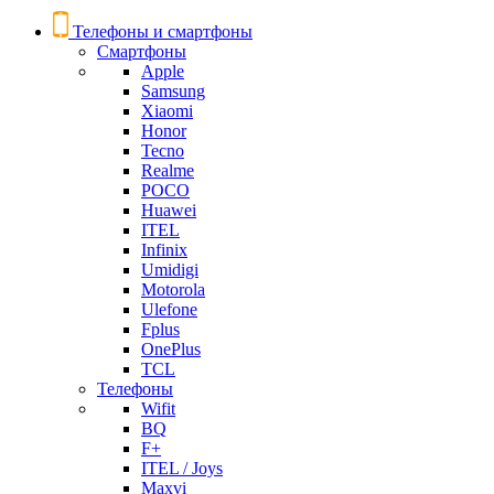
Телефоны и смартфоны
Смартфоны
Apple
Samsung
Xiaomi
Honor
Tecno
Realme
POCO
Huawei
ITEL
Infinix
Umidigi
Motorola
Ulefone
Fplus
OnePlus
TCL
Телефоны
Wifit
BQ
F+
ITEL / Joys
Maxvi