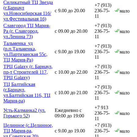
Силикатный ТЦ Звезда
+7 (913)
(г.Барнаул
с 9.00 до 20.00
236-75-
мало
ул.Новосибирская 11б/
11
ул.Фестивальная 1б)
Славгород ТЦ Мария-
+7 (913)
Ра (г. Славгород,
с 09.00 до 20.00
236-75-
мало
ул.Ленина 73)
11
Тальменка_уд
+7 (913)
(р.п.Тальменка,
с 9.00 до 19.00
236-75-
мало
ул.Партизанская 55с,
11
ТЦ Мария-Ра)
ТРЦ Galaxy (г. Барнаул,
+7 (913)
пр-т Строителей 117,
с 10.00 до 22.00
236-75-
мало
ТРЦ Galaxy)
11
ТЦ Балтийская
+7 (913)
(г.Барнаул,
с 10.00 до 21.00
236-75-
мало
ул.Балтийская 116, ТЦ
11
Мария-ра)
+7 913
Усть-Калманка2 (ул.
Ежедневно с
236-75-
мало
Горького 52)
09:00 до 19:00
11
Целинное (с.Целинное,
+7 (913)
ТЦ Мария-ра,
с 9.00 до 19.00
236-75-
мало
ул.Советская 20)
11