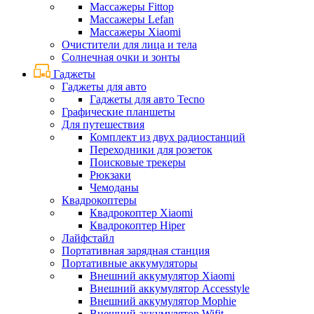
Массажеры Fittop
Массажеры Lefan
Массажеры Xiaomi
Очистители для лица и тела
Солнечная очки и зонты
Гаджеты
Гаджеты для авто
Гаджеты для авто Tecno
Графические планшеты
Для путешествия
Комплект из двух радиостанций
Переходники для розеток
Поисковые трекеры
Рюкзаки
Чемоданы
Квадрокоптеры
Квадрокоптер Xiaomi
Квадрокоптер Hiper
Лайфстайл
Портативная зарядная станция
Портативные аккумуляторы
Внешний аккумулятор Xiaomi
Внешний аккумулятор Accesstyle
Внешний аккумулятор Mophie
Внешний аккумулятор Wifit