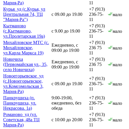
Мария-Ра)
11
Курья_уд (с.Курья, ул
+7 (913)
Центральная 74, ТЦ
с 09.00 до 19.00
236-75-
мало
"Мария-Ра")
11
Кытманово
+7 (913)
(с.Кытманово,
с 9.00 до 19.00
236-75-
мало
ул.Пролетарская 19а)
11
Михайловское МТС (с.
+7 (913)
Ежедневно, с
Михайловское,
236 75
мало
09:00 до 19:00
ул.Карла Маркса 19)
11
Новичиха
+7 (913)
Ежедневно, с
(Первомайская ул., 35,
236 75
мало
09:00 до 19:00
село Новичиха)
11
Новоегорьевское_уд
+7 (913)
(с.Новоегорьевское,
с 09.00 до 19.00
236-75-
мало
ул.Комсомольская 3,
11
Мария-Ра)
Панкрушиха (п.
9:00-19:00,
+7 (913)
Панкрушиха, ул.
ежедневно, без
236-75-
мало
Некрасова. 1а)
обеда
11
Романово_уд (ул.
+7 (913)
Советская, 48а ТЦ
с 10:00 до 20:00
236-75-
мало
Мария-Ра)
11