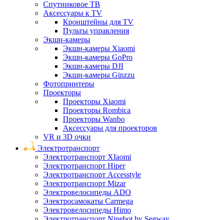
Спутниковое ТВ
Аксессуары к TV
Кронштейны для TV
Пульты управления
Экшн-камеры
Экшн-камеры Xiaomi
Экшн-камеры GoPro
Экшн-камеры DJI
Экшн-камеры Ginzzu
Фотопринтеры
Проекторы
Проекторы Xiaomi
Проекторы Rombica
Проекторы Wanbo
Аксессуары для проекторов
VR и 3D очки
Электротранспорт
Электротранспорт XIaomi
Электротранспорт Hiper
Электротранспорт Accesstyle
Электротранспорт Mizar
Электровелосипеды ADO
Электросамокаты Carmega
Электровелосипеды Himo
Электротранспорт Ninebot by Segway