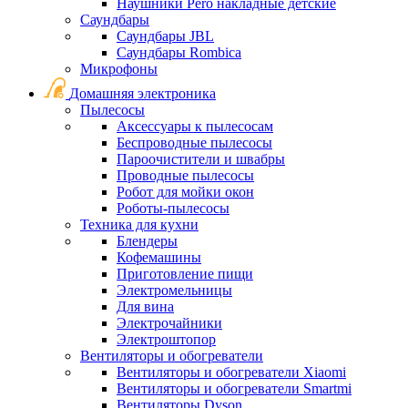
Наушники Pero накладные детские
Саундбары
Саундбары JBL
Саундбары Rombica
Микрофоны
Домашняя электроника
Пылесосы
Аксессуары к пылесосам
Беспроводные пылесосы
Пароочистители и швабры
Проводные пылесосы
Робот для мойки окон
Роботы-пылесосы
Техника для кухни
Блендеры
Кофемашины
Приготовление пищи
Электромельницы
Для вина
Электрочайники
Электроштопор
Вентиляторы и обогреватели
Вентиляторы и обогреватели Xiaomi
Вентиляторы и обогреватели Smartmi
Вентиляторы Dyson