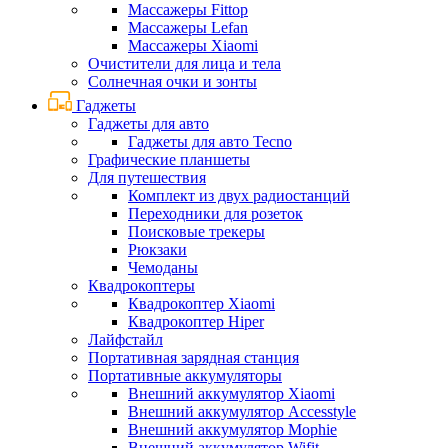
Массажеры Fittop
Массажеры Lefan
Массажеры Xiaomi
Очистители для лица и тела
Солнечная очки и зонты
Гаджеты
Гаджеты для авто
Гаджеты для авто Tecno
Графические планшеты
Для путешествия
Комплект из двух радиостанций
Переходники для розеток
Поисковые трекеры
Рюкзаки
Чемоданы
Квадрокоптеры
Квадрокоптер Xiaomi
Квадрокоптер Hiper
Лайфстайл
Портативная зарядная станция
Портативные аккумуляторы
Внешний аккумулятор Xiaomi
Внешний аккумулятор Accesstyle
Внешний аккумулятор Mophie
Внешний аккумулятор Wifit