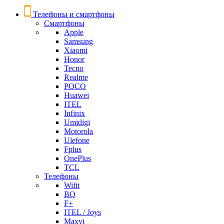
Телефоны и смартфоны
Смартфоны
Apple
Samsung
Xiaomi
Honor
Tecno
Realme
POCO
Huawei
ITEL
Infinix
Umidigi
Motorola
Ulefone
Fplus
OnePlus
TCL
Телефоны
Wifit
BQ
F+
ITEL / Joys
Maxvi