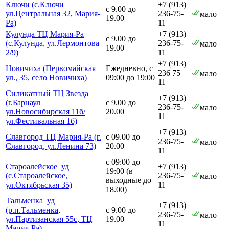
Ключи (с.Ключи
+7 (913)
с 9.00 до
ул.Центральная 32, Мария-
236-75-
мало
19.00
Ра)
11
Кулунда ТЦ Мария-Ра
+7 (913)
с 9.00 до
(с.Кулунда, ул.Лермонтова
236-75-
мало
19.00
2/9)
11
+7 (913)
Новичиха (Первомайская
Ежедневно, с
236 75
мало
ул., 35, село Новичиха)
09:00 до 19:00
11
Силикатный ТЦ Звезда
+7 (913)
(г.Барнаул
с 9.00 до
236-75-
мало
ул.Новосибирская 11б/
20.00
11
ул.Фестивальная 1б)
+7 (913)
Славгород ТЦ Мария-Ра (г.
с 09.00 до
236-75-
мало
Славгород, ул.Ленина 73)
20.00
11
с 09:00 до
Староалейское_уд
+7 (913)
19:00 (в
(с.Староалейское,
236-75-
мало
выходные до
ул.Октябрьская 35)
11
18.00)
Тальменка_уд
+7 (913)
(р.п.Тальменка,
с 9.00 до
236-75-
мало
ул.Партизанская 55с, ТЦ
19.00
11
Мария-Ра)