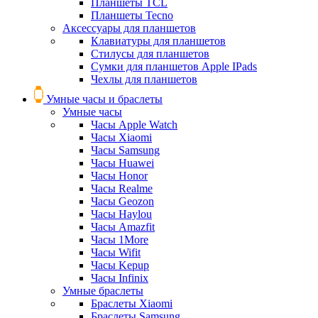
Планшеты TCL
Планшеты Tecno
Аксессуары для планшетов
Клавиатуры для планшетов
Стилусы для планшетов
Сумки для планшетов Apple IPads
Чехлы для планшетов
Умные часы и браслеты
Умные часы
Часы Apple Watch
Часы Xiaomi
Часы Samsung
Часы Huawei
Часы Honor
Часы Realme
Часы Geozon
Часы Haylou
Часы Amazfit
Часы 1More
Часы Wifit
Часы Kepup
Часы Infinix
Умные браслеты
Браслеты Xiaomi
Браслеты Samsung