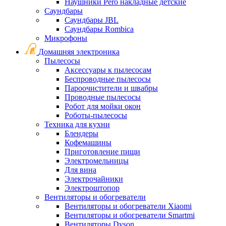
Наушники Pero накладные детские
Саундбары
Саундбары JBL
Саундбары Rombica
Микрофоны
Домашняя электроника
Пылесосы
Аксессуары к пылесосам
Беспроводные пылесосы
Пароочистители и швабры
Проводные пылесосы
Робот для мойки окон
Роботы-пылесосы
Техника для кухни
Блендеры
Кофемашины
Приготовление пищи
Электромельницы
Для вина
Электрочайники
Электроштопор
Вентиляторы и обогреватели
Вентиляторы и обогреватели Xiaomi
Вентиляторы и обогреватели Smartmi
Вентиляторы Dyson