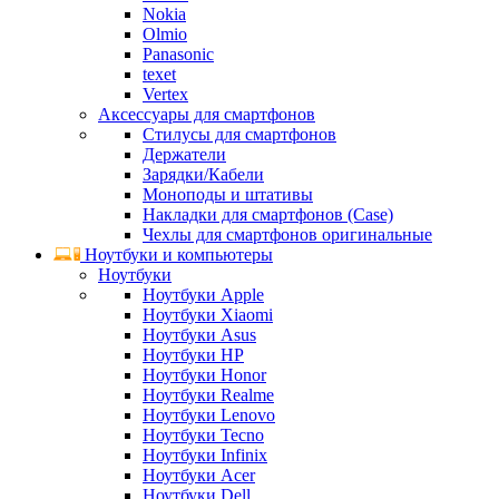
Nokia
Olmio
Panasonic
texet
Vertex
Аксессуары для смартфонов
Стилусы для смартфонов
Держатели
Зарядки/Кабели
Моноподы и штативы
Накладки для смартфонов (Case)
Чехлы для смартфонов оригинальные
Ноутбуки и компьютеры
Ноутбуки
Ноутбуки Apple
Ноутбуки Xiaomi
Ноутбуки Asus
Ноутбуки HP
Ноутбуки Honor
Ноутбуки Realme
Ноутбуки Lenovo
Ноутбуки Tecno
Ноутбуки Infinix
Ноутбуки Acer
Ноутбуки Dell