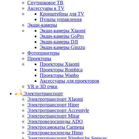
Спутниковое ТВ
Аксессуары к TV
Кронштейны для TV
Пульты управления
Экшн-камеры
Экшн-камеры Xiaomi
Экшн-камеры GoPro
Экшн-камеры DJI
Экшн-камеры Ginzzu
Фотопринтеры
Проекторы
Проекторы Xiaomi
Проекторы Rombica
Проекторы Wanbo
Аксессуары для проекторов
VR и 3D очки
Электротранспорт
Электротранспорт XIaomi
Электротранспорт Hiper
Электротранспорт Accesstyle
Электротранспорт Mizar
Электровелосипеды ADO
Электросамокаты Carmega
Электровелосипеды Himo
Электротранспорт Ninebot by Segway