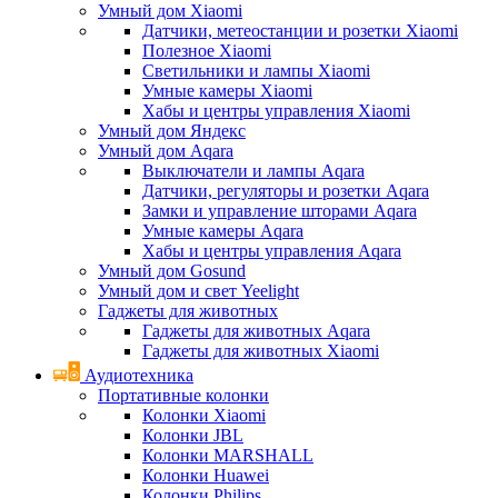
Умный дом Xiaomi
Датчики, метеостанции и розетки Xiaomi
Полезное Xiaomi
Светильники и лампы Xiaomi
Умные камеры Xiaomi
Хабы и центры управления Xiaomi
Умный дом Яндекс
Умный дом Aqara
Выключатели и лампы Aqara
Датчики, регуляторы и розетки Aqara
Замки и управление шторами Aqara
Умные камеры Aqara
Хабы и центры управления Aqara
Умный дом Gosund
Умный дом и свет Yeelight
Гаджеты для животных
Гаджеты для животных Aqara
Гаджеты для животных Xiaomi
Аудиотехника
Портативные колонки
Колонки Xiaomi
Колонки JBL
Колонки MARSHALL
Колонки Huawei
Колонки Philips