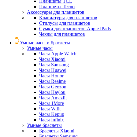
Планшеты TCL
Планшеты Tecno
Аксессуары для планшетов
Клавиатуры для планшетов
Стилусы для планшетов
Сумки для планшетов Apple IPads
Чехлы для планшетов
Умные часы и браслеты
Умные часы
Часы Apple Watch
Часы Xiaomi
Часы Samsung
Часы Huawei
Часы Honor
Часы Realme
Часы Geozon
Часы Haylou
Часы Amazfit
Часы 1More
Часы Wifit
Часы Kepup
Часы Infinix
Умные браслеты
Браслеты Xiaomi
Браслеты Samsung