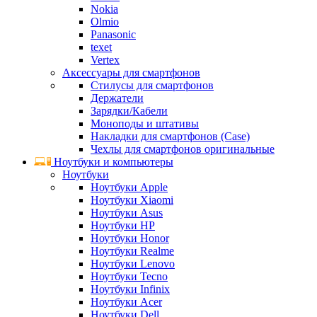
Nokia
Olmio
Panasonic
texet
Vertex
Аксессуары для смартфонов
Стилусы для смартфонов
Держатели
Зарядки/Кабели
Моноподы и штативы
Накладки для смартфонов (Case)
Чехлы для смартфонов оригинальные
Ноутбуки и компьютеры
Ноутбуки
Ноутбуки Apple
Ноутбуки Xiaomi
Ноутбуки Asus
Ноутбуки HP
Ноутбуки Honor
Ноутбуки Realme
Ноутбуки Lenovo
Ноутбуки Tecno
Ноутбуки Infinix
Ноутбуки Acer
Ноутбуки Dell