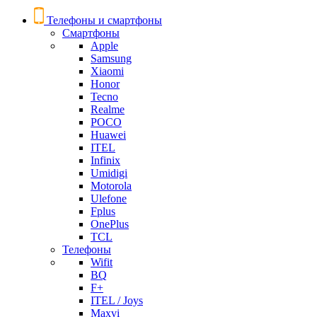
Телефоны и смартфоны
Смартфоны
Apple
Samsung
Xiaomi
Honor
Tecno
Realme
POCO
Huawei
ITEL
Infinix
Umidigi
Motorola
Ulefone
Fplus
OnePlus
TCL
Телефоны
Wifit
BQ
F+
ITEL / Joys
Maxvi