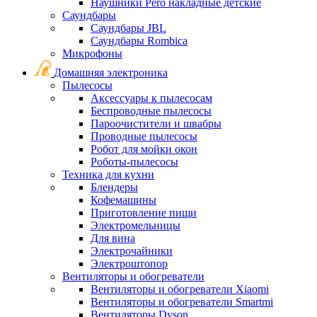
Наушники Pero накладные детские
Саундбары
Саундбары JBL
Саундбары Rombica
Микрофоны
Домашняя электроника
Пылесосы
Аксессуары к пылесосам
Беспроводные пылесосы
Пароочистители и швабры
Проводные пылесосы
Робот для мойки окон
Роботы-пылесосы
Техника для кухни
Блендеры
Кофемашины
Приготовление пищи
Электромельницы
Для вина
Электрочайники
Электроштопор
Вентиляторы и обогреватели
Вентиляторы и обогреватели Xiaomi
Вентиляторы и обогреватели Smartmi
Вентиляторы Dyson