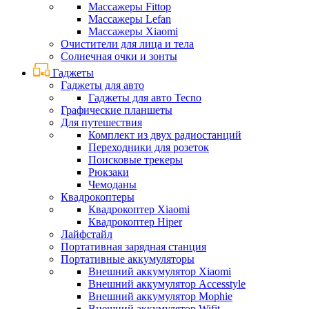
Массажеры Fittop
Массажеры Lefan
Массажеры Xiaomi
Очистители для лица и тела
Солнечная очки и зонты
Гаджеты
Гаджеты для авто
Гаджеты для авто Tecno
Графические планшеты
Для путешествия
Комплект из двух радиостанций
Переходники для розеток
Поисковые трекеры
Рюкзаки
Чемоданы
Квадрокоптеры
Квадрокоптер Xiaomi
Квадрокоптер Hiper
Лайфстайл
Портативная зарядная станция
Портативные аккумуляторы
Внешний аккумулятор Xiaomi
Внешний аккумулятор Accesstyle
Внешний аккумулятор Mophie
Внешний аккумулятор Wifit