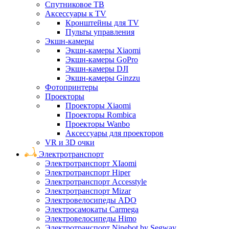
Спутниковое ТВ
Аксессуары к TV
Кронштейны для TV
Пульты управления
Экшн-камеры
Экшн-камеры Xiaomi
Экшн-камеры GoPro
Экшн-камеры DJI
Экшн-камеры Ginzzu
Фотопринтеры
Проекторы
Проекторы Xiaomi
Проекторы Rombica
Проекторы Wanbo
Аксессуары для проекторов
VR и 3D очки
Электротранспорт
Электротранспорт XIaomi
Электротранспорт Hiper
Электротранспорт Accesstyle
Электротранспорт Mizar
Электровелосипеды ADO
Электросамокаты Carmega
Электровелосипеды Himo
Электротранспорт Ninebot by Segway