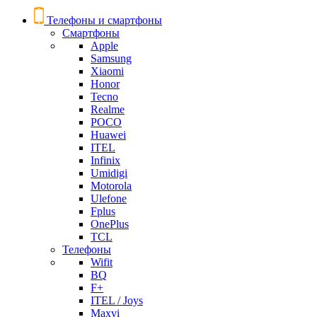
Телефоны и смартфоны
Смартфоны
Apple
Samsung
Xiaomi
Honor
Tecno
Realme
POCO
Huawei
ITEL
Infinix
Umidigi
Motorola
Ulefone
Fplus
OnePlus
TCL
Телефоны
Wifit
BQ
F+
ITEL / Joys
Maxvi