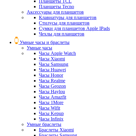
Планшеты TCL
Планшеты Tecno
Аксессуары для планшетов
Клавиатуры для планшетов
Стилусы для планшетов
Сумки для планшетов Apple IPads
Чехлы для планшетов
Умные часы и браслеты
Умные часы
Часы Apple Watch
Часы Xiaomi
Часы Samsung
Часы Huawei
Часы Honor
Часы Realme
Часы Geozon
Часы Haylou
Часы Amazfit
Часы 1More
Часы Wifit
Часы Kepup
Часы Infinix
Умные браслеты
Браслеты Xiaomi
Браслеты Samsung