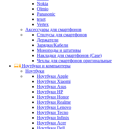
Nokia
Olmio
Panasonic
texet
Vertex
Аксессуары для смартфонов
Стилусы для смартфонов
Держатели
Зарядки/Кабели
Моноподы и штативы
Накладки для смартфонов (Case)
Чехлы для смартфонов оригинальные
Ноутбуки и компьютеры
Ноутбуки
Ноутбуки Apple
Ноутбуки Xiaomi
Ноутбуки Asus
Ноутбуки HP
Ноутбуки Honor
Ноутбуки Realme
Ноутбуки Lenovo
Ноутбуки Tecno
Ноутбуки Infinix
Ноутбуки Acer
Ноутбуки Dell