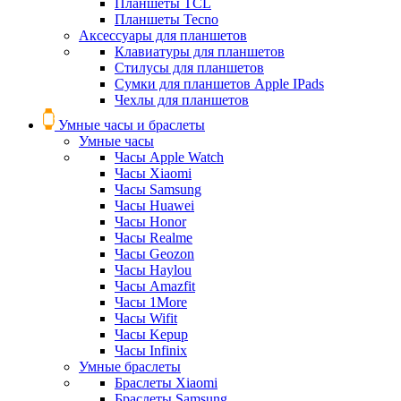
Планшеты TCL
Планшеты Tecno
Аксессуары для планшетов
Клавиатуры для планшетов
Стилусы для планшетов
Сумки для планшетов Apple IPads
Чехлы для планшетов
Умные часы и браслеты
Умные часы
Часы Apple Watch
Часы Xiaomi
Часы Samsung
Часы Huawei
Часы Honor
Часы Realme
Часы Geozon
Часы Haylou
Часы Amazfit
Часы 1More
Часы Wifit
Часы Kepup
Часы Infinix
Умные браслеты
Браслеты Xiaomi
Браслеты Samsung