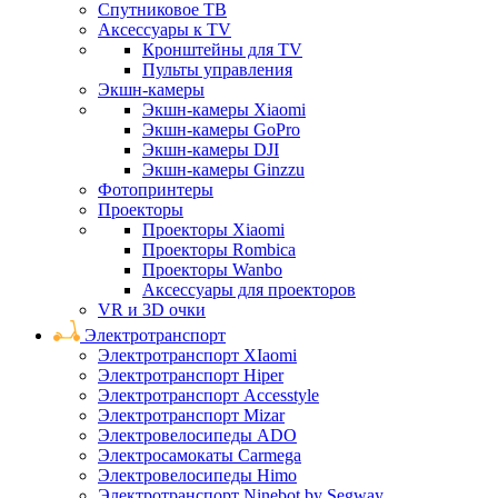
Спутниковое ТВ
Аксессуары к TV
Кронштейны для TV
Пульты управления
Экшн-камеры
Экшн-камеры Xiaomi
Экшн-камеры GoPro
Экшн-камеры DJI
Экшн-камеры Ginzzu
Фотопринтеры
Проекторы
Проекторы Xiaomi
Проекторы Rombica
Проекторы Wanbo
Аксессуары для проекторов
VR и 3D очки
Электротранспорт
Электротранспорт XIaomi
Электротранспорт Hiper
Электротранспорт Accesstyle
Электротранспорт Mizar
Электровелосипеды ADO
Электросамокаты Carmega
Электровелосипеды Himo
Электротранспорт Ninebot by Segway