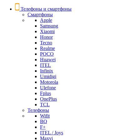
Телефоны и смартфоны
Смартфоны
Apple
Samsung
Xiaomi
Honor
Tecno
Realme
POCO
Huawei
ITEL
Infinix
Umidigi
Motorola
Ulefone
Fplus
OnePlus
TCL
Телефоны
Wifit
BQ
F+
ITEL / Joys
Maxvi