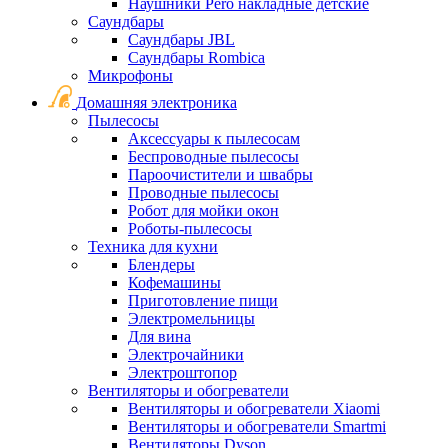
Наушники Pero накладные детские
Саундбары
Саундбары JBL
Саундбары Rombica
Микрофоны
Домашняя электроника
Пылесосы
Аксессуары к пылесосам
Беспроводные пылесосы
Пароочистители и швабры
Проводные пылесосы
Робот для мойки окон
Роботы-пылесосы
Техника для кухни
Блендеры
Кофемашины
Приготовление пищи
Электромельницы
Для вина
Электрочайники
Электроштопор
Вентиляторы и обогреватели
Вентиляторы и обогреватели Xiaomi
Вентиляторы и обогреватели Smartmi
Вентиляторы Dyson