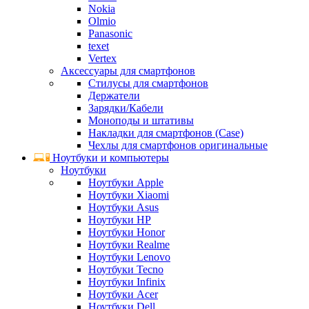
Nokia
Olmio
Panasonic
texet
Vertex
Аксессуары для смартфонов
Стилусы для смартфонов
Держатели
Зарядки/Кабели
Моноподы и штативы
Накладки для смартфонов (Case)
Чехлы для смартфонов оригинальные
Ноутбуки и компьютеры
Ноутбуки
Ноутбуки Apple
Ноутбуки Xiaomi
Ноутбуки Asus
Ноутбуки HP
Ноутбуки Honor
Ноутбуки Realme
Ноутбуки Lenovo
Ноутбуки Tecno
Ноутбуки Infinix
Ноутбуки Acer
Ноутбуки Dell