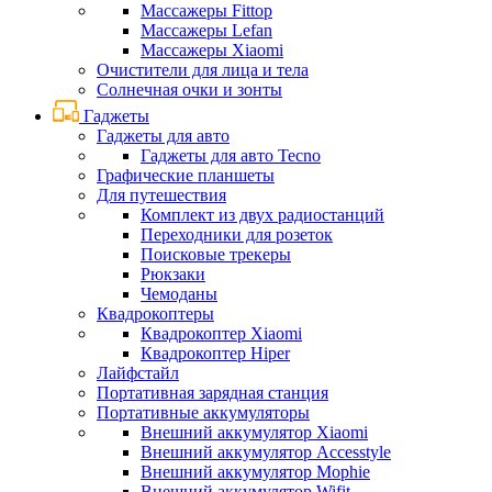
Массажеры Fittop
Массажеры Lefan
Массажеры Xiaomi
Очистители для лица и тела
Солнечная очки и зонты
Гаджеты
Гаджеты для авто
Гаджеты для авто Tecno
Графические планшеты
Для путешествия
Комплект из двух радиостанций
Переходники для розеток
Поисковые трекеры
Рюкзаки
Чемоданы
Квадрокоптеры
Квадрокоптер Xiaomi
Квадрокоптер Hiper
Лайфстайл
Портативная зарядная станция
Портативные аккумуляторы
Внешний аккумулятор Xiaomi
Внешний аккумулятор Accesstyle
Внешний аккумулятор Mophie
Внешний аккумулятор Wifit