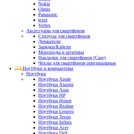
Nokia
Olmio
Panasonic
texet
Vertex
Аксессуары для смартфонов
Стилусы для смартфонов
Держатели
Зарядки/Кабели
Моноподы и штативы
Накладки для смартфонов (Case)
Чехлы для смартфонов оригинальные
Ноутбуки и компьютеры
Ноутбуки
Ноутбуки Apple
Ноутбуки Xiaomi
Ноутбуки Asus
Ноутбуки HP
Ноутбуки Honor
Ноутбуки Realme
Ноутбуки Lenovo
Ноутбуки Tecno
Ноутбуки Infinix
Ноутбуки Acer
Ноутбуки Dell