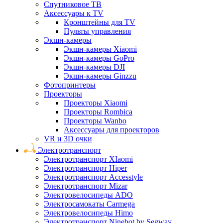
Спутниковое ТВ
Аксессуары к TV
Кронштейны для TV
Пульты управления
Экшн-камеры
Экшн-камеры Xiaomi
Экшн-камеры GoPro
Экшн-камеры DJI
Экшн-камеры Ginzzu
Фотопринтеры
Проекторы
Проекторы Xiaomi
Проекторы Rombica
Проекторы Wanbo
Аксессуары для проекторов
VR и 3D очки
Электротранспорт
Электротранспорт XIaomi
Электротранспорт Hiper
Электротранспорт Accesstyle
Электротранспорт Mizar
Электровелосипеды ADO
Электросамокаты Carmega
Электровелосипеды Himo
Электротранспорт Ninebot by Segway