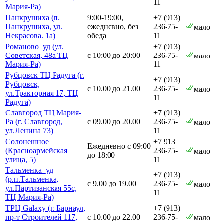
11
Мария-Ра)
Панкрушиха (п.
9:00-19:00,
+7 (913)
Панкрушиха, ул.
ежедневно, без
236-75-
мало
Некрасова. 1а)
обеда
11
Романово_уд (ул.
+7 (913)
Советская, 48а ТЦ
с 10:00 до 20:00
236-75-
мало
Мария-Ра)
11
Рубцовск ТЦ Радуга (г.
+7 (913)
Рубцовск,
с 10.00 до 21.00
236-75-
мало
ул.Тракторная 17, ТЦ
11
Радуга)
Славгород ТЦ Мария-
+7 (913)
Ра (г. Славгород,
с 09.00 до 20.00
236-75-
мало
ул.Ленина 73)
11
Солонешное
+7 913
Ежедневно с 09:00
(Красноармейская
236-75-
мало
до 18:00
улица, 5)
11
Тальменка_уд
+7 (913)
(р.п.Тальменка,
с 9.00 до 19.00
236-75-
мало
ул.Партизанская 55с,
11
ТЦ Мария-Ра)
ТРЦ Galaxy (г. Барнаул,
+7 (913)
пр-т Строителей 117,
с 10.00 до 22.00
236-75-
мало