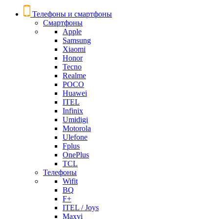
Телефоны и смартфоны
Смартфоны
Apple
Samsung
Xiaomi
Honor
Tecno
Realme
POCO
Huawei
ITEL
Infinix
Umidigi
Motorola
Ulefone
Fplus
OnePlus
TCL
Телефоны
Wifit
BQ
F+
ITEL / Joys
Maxvi