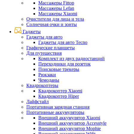
Массажеры Fittop
Массажеры Lefan
Массажеры Xiaomi
Очистители для лица и тела
Солнечная очки и зонты
Гаджеты
Гаджеты для авто
Гаджеты для авто Tecno
Графические планшеты
Для путешествия
Комплект из двух радиостанций
Переходники для розеток
Поисковые трекеры
Рюкзаки
Чемоданы
Квадрокоптеры
Квадрокоптер Xiaomi
Квадрокоптер Hiper
Лайфстайл
Портативная зарядная станция
Портативные аккумуляторы
Внешний аккумулятор Xiaomi
Внешний аккумулятор Accesstyle
Внешний аккумулятор Mophie
Внешний аккумулятор Wifit