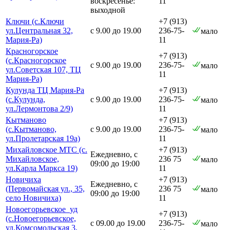
воскресенье:
11
выходной
Ключи (с.Ключи
+7 (913)
ул.Центральная 32,
с 9.00 до 19.00
236-75-
мало
Мария-Ра)
11
Красногорское
+7 (913)
(с.Красногорское
с 9.00 до 19.00
236-75-
мало
ул.Советская 107, ТЦ
11
Мария-Ра)
Кулунда ТЦ Мария-Ра
+7 (913)
(с.Кулунда,
с 9.00 до 19.00
236-75-
мало
ул.Лермонтова 2/9)
11
Кытманово
+7 (913)
(с.Кытманово,
с 9.00 до 19.00
236-75-
мало
ул.Пролетарская 19а)
11
Михайловское МТС (с.
+7 (913)
Ежедневно, с
Михайловское,
236 75
мало
09:00 до 19:00
ул.Карла Маркса 19)
11
Новичиха
+7 (913)
Ежедневно, с
(Первомайская ул., 35,
236 75
мало
09:00 до 19:00
село Новичиха)
11
Новоегорьевское_уд
+7 (913)
(с.Новоегорьевское,
с 09.00 до 19.00
236-75-
мало
ул.Комсомольская 3,