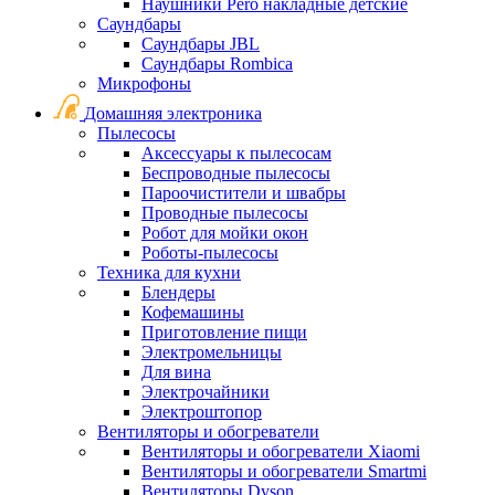
Наушники Pero накладные детские
Саундбары
Саундбары JBL
Саундбары Rombica
Микрофоны
Домашняя электроника
Пылесосы
Аксессуары к пылесосам
Беспроводные пылесосы
Пароочистители и швабры
Проводные пылесосы
Робот для мойки окон
Роботы-пылесосы
Техника для кухни
Блендеры
Кофемашины
Приготовление пищи
Электромельницы
Для вина
Электрочайники
Электроштопор
Вентиляторы и обогреватели
Вентиляторы и обогреватели Xiaomi
Вентиляторы и обогреватели Smartmi
Вентиляторы Dyson