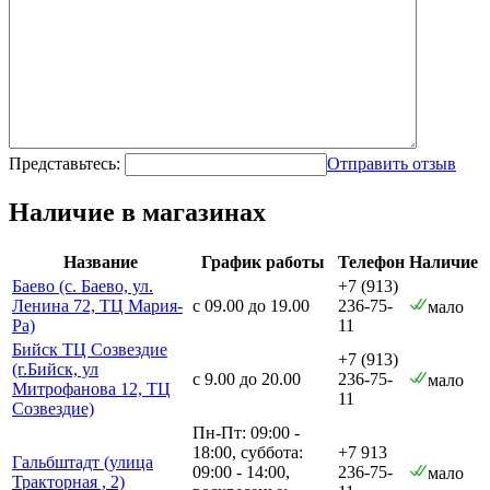
Представьтесь:
Отправить отзыв
Наличие в магазинах
Название
График работы
Телефон
Наличие
Баево (с. Баево, ул.
+7 (913)
Ленина 72, ТЦ Мария-
с 09.00 до 19.00
236-75-
мало
Ра)
11
Бийск ТЦ Созвездие
+7 (913)
(г.Бийск, ул
с 9.00 до 20.00
236-75-
мало
Митрофанова 12, ТЦ
11
Созвездие)
Пн-Пт: 09:00 -
18:00, суббота:
+7 913
Гальбштадт (улица
09:00 - 14:00,
236-75-
мало
Тракторная , 2)