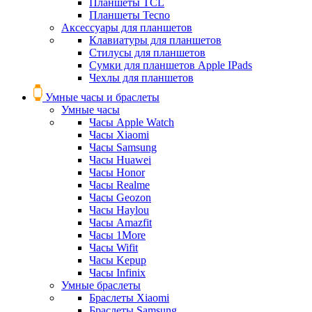
Планшеты TCL
Планшеты Tecno
Аксессуары для планшетов
Клавиатуры для планшетов
Стилусы для планшетов
Сумки для планшетов Apple IPads
Чехлы для планшетов
Умные часы и браслеты
Умные часы
Часы Apple Watch
Часы Xiaomi
Часы Samsung
Часы Huawei
Часы Honor
Часы Realme
Часы Geozon
Часы Haylou
Часы Amazfit
Часы 1More
Часы Wifit
Часы Kepup
Часы Infinix
Умные браслеты
Браслеты Xiaomi
Браслеты Samsung