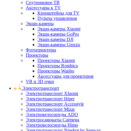
Спутниковое ТВ
Аксессуары к TV
Кронштейны для TV
Пульты управления
Экшн-камеры
Экшн-камеры Xiaomi
Экшн-камеры GoPro
Экшн-камеры DJI
Экшн-камеры Ginzzu
Фотопринтеры
Проекторы
Проекторы Xiaomi
Проекторы Rombica
Проекторы Wanbo
Аксессуары для проекторов
VR и 3D очки
Электротранспорт
Электротранспорт XIaomi
Электротранспорт Hiper
Электротранспорт Accesstyle
Электротранспорт Mizar
Электровелосипеды ADO
Электросамокаты Carmega
Электровелосипеды Himo
Электротранспорт Ninebot by Segway