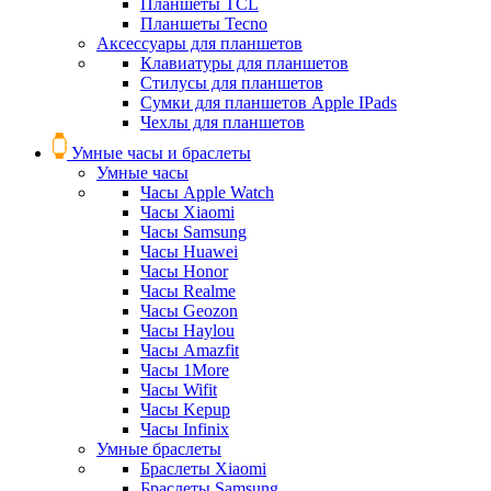
Планшеты TCL
Планшеты Tecno
Аксессуары для планшетов
Клавиатуры для планшетов
Стилусы для планшетов
Сумки для планшетов Apple IPads
Чехлы для планшетов
Умные часы и браслеты
Умные часы
Часы Apple Watch
Часы Xiaomi
Часы Samsung
Часы Huawei
Часы Honor
Часы Realme
Часы Geozon
Часы Haylou
Часы Amazfit
Часы 1More
Часы Wifit
Часы Kepup
Часы Infinix
Умные браслеты
Браслеты Xiaomi
Браслеты Samsung