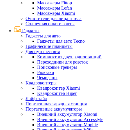
Массажеры Fittop
Массажеры Lefan
Массажеры Xiaomi
Очистители для лица и тела
Солнечная очки и зонты
Гаджеты
Гаджеты для авто
Гаджеты для авто Tecno
Графические планшеты
Для путешествия
Комплект из двух радиостанций
Переходники для розеток
Поисковые трекеры
Рюкзаки
Чемоданы
Квадрокоптеры
Квадрокоптер Xiaomi
Квадрокоптер Hiper
Лайфстайл
Портативная зарядная станция
Портативные аккумуляторы
Внешний аккумулятор Xiaomi
Внешний аккумулятор Accesstyle
Внешний аккумулятор Mophie
Внешний аккумулятор Wifit