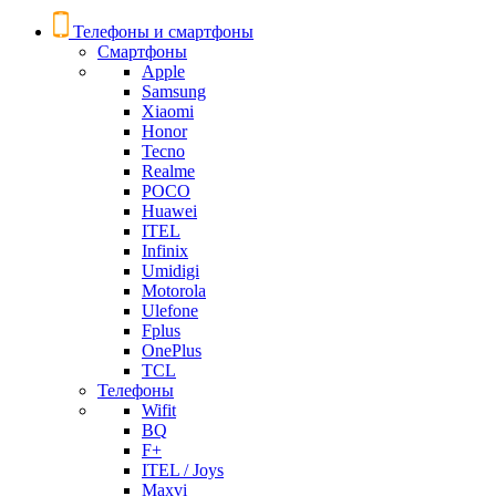
Телефоны и смартфоны
Смартфоны
Apple
Samsung
Xiaomi
Honor
Tecno
Realme
POCO
Huawei
ITEL
Infinix
Umidigi
Motorola
Ulefone
Fplus
OnePlus
TCL
Телефоны
Wifit
BQ
F+
ITEL / Joys
Maxvi