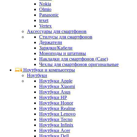
Nokia
Olmio
Panasonic
texet
Vertex
Аксессуары для смартфонов
Стилусы для смартфонов
Держатели
Зарядки/Кабели
Моноподы и штативы
Накладки для смартфонов (Case)
Чехлы для смартфонов оригинальные
Ноутбуки и компьютеры
Ноутбуки
Ноутбуки Apple
Ноутбуки Xiaomi
Ноутбуки Asus
Ноутбуки HP
Ноутбуки Honor
Ноутбуки Realme
Ноутбуки Lenovo
Ноутбуки Tecno
Ноутбуки Infinix
Ноутбуки Acer
Ноутбуки Dell