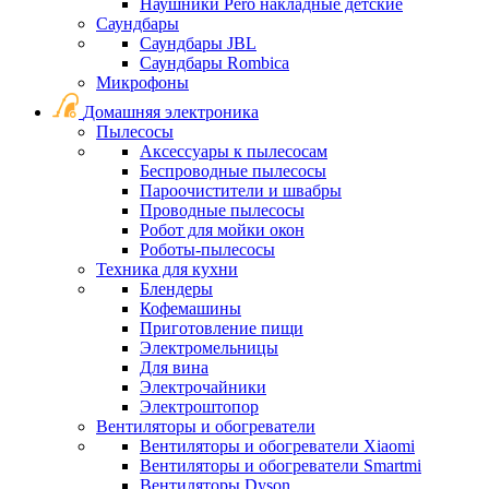
Наушники Pero накладные детские
Саундбары
Саундбары JBL
Саундбары Rombica
Микрофоны
Домашняя электроника
Пылесосы
Аксессуары к пылесосам
Беспроводные пылесосы
Пароочистители и швабры
Проводные пылесосы
Робот для мойки окон
Роботы-пылесосы
Техника для кухни
Блендеры
Кофемашины
Приготовление пищи
Электромельницы
Для вина
Электрочайники
Электроштопор
Вентиляторы и обогреватели
Вентиляторы и обогреватели Xiaomi
Вентиляторы и обогреватели Smartmi
Вентиляторы Dyson