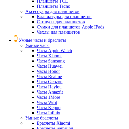
Планшеты TCL
Планшеты Tecno
Аксессуары для планшетов
Клавиатуры для планшетов
Стилусы для планшетов
Сумки для планшетов Apple IPads
Чехлы для планшетов
Умные часы и браслеты
Умные часы
Часы Apple Watch
Часы Xiaomi
Часы Samsung
Часы Huawei
Часы Honor
Часы Realme
Часы Geozon
Часы Haylou
Часы Amazfit
Часы 1More
Часы Wifit
Часы Kepup
Часы Infinix
Умные браслеты
Браслеты Xiaomi
Браслеты Samsung