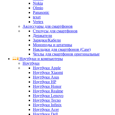
Nokia
Olmio
Panasonic
texet
Vertex
Аксессуары для смартфонов
Стилусы для смартфонов
Держатели
Зарядки/Кабели
Моноподы и штативы
Накладки для смартфонов (Case)
Чехлы для смартфонов оригинальные
Ноутбуки и компьютеры
Ноутбуки
Ноутбуки Apple
Ноутбуки Xiaomi
Ноутбуки Asus
Ноутбуки HP
Ноутбуки Honor
Ноутбуки Realme
Ноутбуки Lenovo
Ноутбуки Tecno
Ноутбуки Infinix
Ноутбуки Acer
Ноутбуки Dell