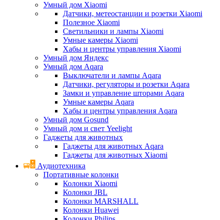
Умный дом Xiaomi
Датчики, метеостанции и розетки Xiaomi
Полезное Xiaomi
Светильники и лампы Xiaomi
Умные камеры Xiaomi
Хабы и центры управления Xiaomi
Умный дом Яндекс
Умный дом Aqara
Выключатели и лампы Aqara
Датчики, регуляторы и розетки Aqara
Замки и управление шторами Aqara
Умные камеры Aqara
Хабы и центры управления Aqara
Умный дом Gosund
Умный дом и свет Yeelight
Гаджеты для животных
Гаджеты для животных Aqara
Гаджеты для животных Xiaomi
Аудиотехника
Портативные колонки
Колонки Xiaomi
Колонки JBL
Колонки MARSHALL
Колонки Huawei
Колонки Philips