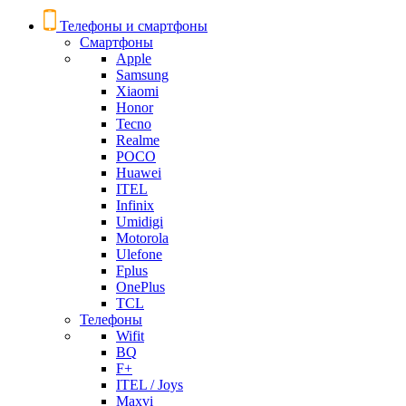
Телефоны и смартфоны
Смартфоны
Apple
Samsung
Xiaomi
Honor
Tecno
Realme
POCO
Huawei
ITEL
Infinix
Umidigi
Motorola
Ulefone
Fplus
OnePlus
TCL
Телефоны
Wifit
BQ
F+
ITEL / Joys
Maxvi