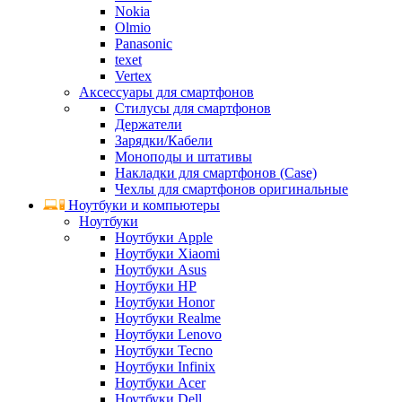
Nokia
Olmio
Panasonic
texet
Vertex
Аксессуары для смартфонов
Стилусы для смартфонов
Держатели
Зарядки/Кабели
Моноподы и штативы
Накладки для смартфонов (Case)
Чехлы для смартфонов оригинальные
Ноутбуки и компьютеры
Ноутбуки
Ноутбуки Apple
Ноутбуки Xiaomi
Ноутбуки Asus
Ноутбуки HP
Ноутбуки Honor
Ноутбуки Realme
Ноутбуки Lenovo
Ноутбуки Tecno
Ноутбуки Infinix
Ноутбуки Acer
Ноутбуки Dell