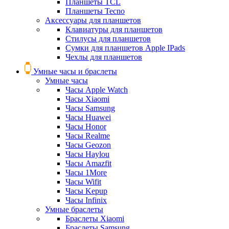
Планшеты TCL
Планшеты Tecno
Аксессуары для планшетов
Клавиатуры для планшетов
Стилусы для планшетов
Сумки для планшетов Apple IPads
Чехлы для планшетов
Умные часы и браслеты
Умные часы
Часы Apple Watch
Часы Xiaomi
Часы Samsung
Часы Huawei
Часы Honor
Часы Realme
Часы Geozon
Часы Haylou
Часы Amazfit
Часы 1More
Часы Wifit
Часы Kepup
Часы Infinix
Умные браслеты
Браслеты Xiaomi
Браслеты Samsung