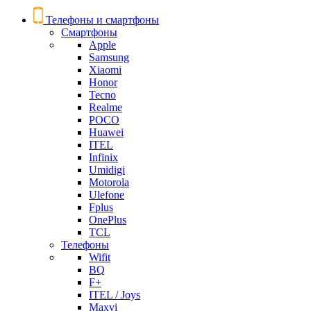
Телефоны и смартфоны
Смартфоны
Apple
Samsung
Xiaomi
Honor
Tecno
Realme
POCO
Huawei
ITEL
Infinix
Umidigi
Motorola
Ulefone
Fplus
OnePlus
TCL
Телефоны
Wifit
BQ
F+
ITEL / Joys
Maxvi