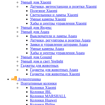
Умный дом Xiaomi
Датчики, метеостанции и розетки Xiaomi
Полезное Xiaomi
Светильники и лампы Xiaomi
Умные камеры Xiaomi
Хабы и центры управления Xiaomi
Умный дом Яндекс
Умный дом Aqara
Выключатели и лампы Aqara
Датчики, регуляторы и розетки Aqara
Замки и управление шторами Aqara
Умные камеры Aqara
Хабы и центры управления Aqara
Умный дом Gosund
Умный дом и свет Yeelight
Гаджеты для животных
Гаджеты для животных Aqara
Гаджеты для животных Xiaomi
Аудиотехника
Портативные колонки
Колонки Xiaomi
Колонки JBL
Колонки MARSHALL
Колонки Huawei
Колонки Philips