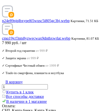
n24e89njplbxypel65wusc5i805gc3bj.webp
Картинки, 71.51 КБ
cmq19jcf3nts8yzwecwax9dnthxwrlat.webp
Картинки, 81.07 КБ
7 990 руб.
/ шт
✓ Второй год гарантии
от 999 ₽
✓ Защита экрана
от 999 ₽
✓ Сертификат Честный обмен
от 1999 ₽
✓ Trade‑in смартфона, планшета и ноутбука
В корзину
Купить в 1 клик
Все способы доставки
В наличии в 1 магазине
Оплата:
СБП, Карта банка, Карта Халва