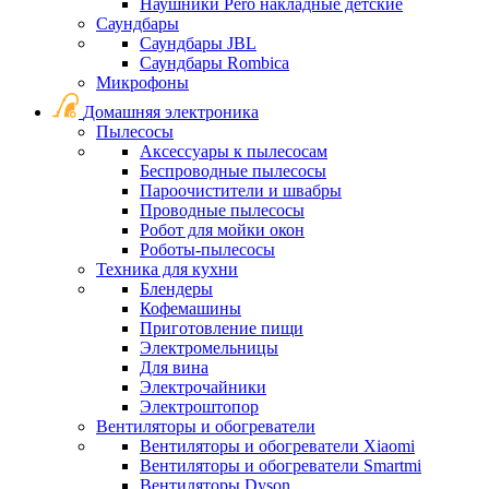
Наушники Pero накладные детские
Саундбары
Саундбары JBL
Саундбары Rombica
Микрофоны
Домашняя электроника
Пылесосы
Аксессуары к пылесосам
Беспроводные пылесосы
Пароочистители и швабры
Проводные пылесосы
Робот для мойки окон
Роботы-пылесосы
Техника для кухни
Блендеры
Кофемашины
Приготовление пищи
Электромельницы
Для вина
Электрочайники
Электроштопор
Вентиляторы и обогреватели
Вентиляторы и обогреватели Xiaomi
Вентиляторы и обогреватели Smartmi
Вентиляторы Dyson