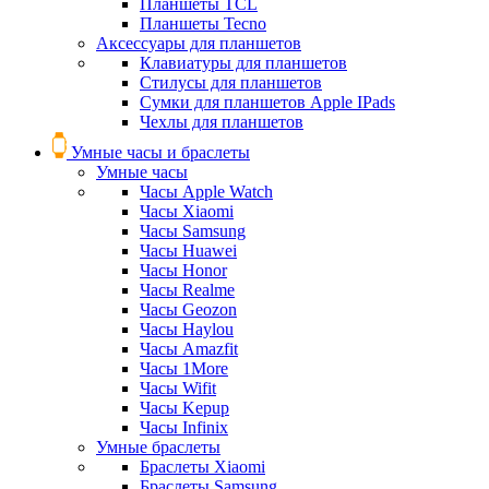
Планшеты TCL
Планшеты Tecno
Аксессуары для планшетов
Клавиатуры для планшетов
Стилусы для планшетов
Сумки для планшетов Apple IPads
Чехлы для планшетов
Умные часы и браслеты
Умные часы
Часы Apple Watch
Часы Xiaomi
Часы Samsung
Часы Huawei
Часы Honor
Часы Realme
Часы Geozon
Часы Haylou
Часы Amazfit
Часы 1More
Часы Wifit
Часы Kepup
Часы Infinix
Умные браслеты
Браслеты Xiaomi
Браслеты Samsung