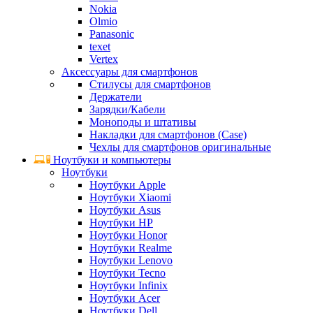
Nokia
Olmio
Panasonic
texet
Vertex
Аксессуары для смартфонов
Стилусы для смартфонов
Держатели
Зарядки/Кабели
Моноподы и штативы
Накладки для смартфонов (Case)
Чехлы для смартфонов оригинальные
Ноутбуки и компьютеры
Ноутбуки
Ноутбуки Apple
Ноутбуки Xiaomi
Ноутбуки Asus
Ноутбуки HP
Ноутбуки Honor
Ноутбуки Realme
Ноутбуки Lenovo
Ноутбуки Tecno
Ноутбуки Infinix
Ноутбуки Acer
Ноутбуки Dell