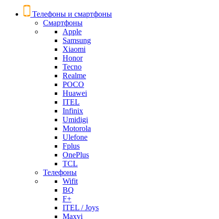
Телефоны и смартфоны
Смартфоны
Apple
Samsung
Xiaomi
Honor
Tecno
Realme
POCO
Huawei
ITEL
Infinix
Umidigi
Motorola
Ulefone
Fplus
OnePlus
TCL
Телефоны
Wifit
BQ
F+
ITEL / Joys
Maxvi