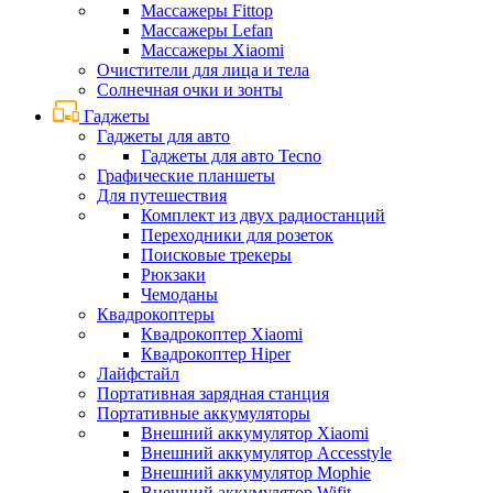
Массажеры Fittop
Массажеры Lefan
Массажеры Xiaomi
Очистители для лица и тела
Солнечная очки и зонты
Гаджеты
Гаджеты для авто
Гаджеты для авто Tecno
Графические планшеты
Для путешествия
Комплект из двух радиостанций
Переходники для розеток
Поисковые трекеры
Рюкзаки
Чемоданы
Квадрокоптеры
Квадрокоптер Xiaomi
Квадрокоптер Hiper
Лайфстайл
Портативная зарядная станция
Портативные аккумуляторы
Внешний аккумулятор Xiaomi
Внешний аккумулятор Accesstyle
Внешний аккумулятор Mophie
Внешний аккумулятор Wifit