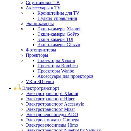
Спутниковое ТВ
Аксессуары к TV
Кронштейны для TV
Пульты управления
Экшн-камеры
Экшн-камеры Xiaomi
Экшн-камеры GoPro
Экшн-камеры DJI
Экшн-камеры Ginzzu
Фотопринтеры
Проекторы
Проекторы Xiaomi
Проекторы Rombica
Проекторы Wanbo
Аксессуары для проекторов
VR и 3D очки
Электротранспорт
Электротранспорт XIaomi
Электротранспорт Hiper
Электротранспорт Accesstyle
Электротранспорт Mizar
Электровелосипеды ADO
Электросамокаты Carmega
Электровелосипеды Himo
Электротранспорт Ninebot by Segway