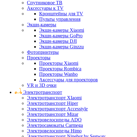
Спутниковое ТВ
Аксессуары к TV
Кронштейны для TV
Пульты управления
Экшн-камеры
Экшн-камеры Xiaomi
Экшн-камеры GoPro
Экшн-камеры DJI
Экшн-камеры Ginzzu
Фотопринтеры
Проекторы
Проекторы Xiaomi
Проекторы Rombica
Проекторы Wanbo
Аксессуары для проекторов
VR и 3D очки
Электротранспорт
Электротранспорт XIaomi
Электротранспорт Hiper
Электротранспорт Accesstyle
Электротранспорт Mizar
Электровелосипеды ADO
Электросамокаты Carmega
Электровелосипеды Himo
Электротранспорт Ninebot by Segway