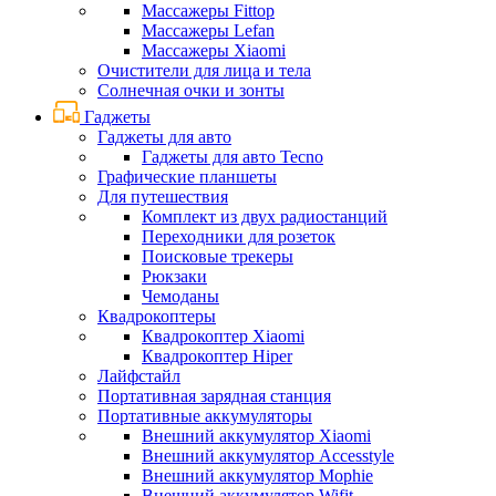
Массажеры Fittop
Массажеры Lefan
Массажеры Xiaomi
Очистители для лица и тела
Солнечная очки и зонты
Гаджеты
Гаджеты для авто
Гаджеты для авто Tecno
Графические планшеты
Для путешествия
Комплект из двух радиостанций
Переходники для розеток
Поисковые трекеры
Рюкзаки
Чемоданы
Квадрокоптеры
Квадрокоптер Xiaomi
Квадрокоптер Hiper
Лайфстайл
Портативная зарядная станция
Портативные аккумуляторы
Внешний аккумулятор Xiaomi
Внешний аккумулятор Accesstyle
Внешний аккумулятор Mophie
Внешний аккумулятор Wifit