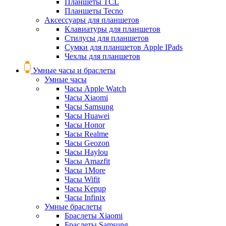
Планшеты TCL
Планшеты Tecno
Аксессуары для планшетов
Клавиатуры для планшетов
Стилусы для планшетов
Сумки для планшетов Apple IPads
Чехлы для планшетов
Умные часы и браслеты
Умные часы
Часы Apple Watch
Часы Xiaomi
Часы Samsung
Часы Huawei
Часы Honor
Часы Realme
Часы Geozon
Часы Haylou
Часы Amazfit
Часы 1More
Часы Wifit
Часы Kepup
Часы Infinix
Умные браслеты
Браслеты Xiaomi
Браслеты Samsung