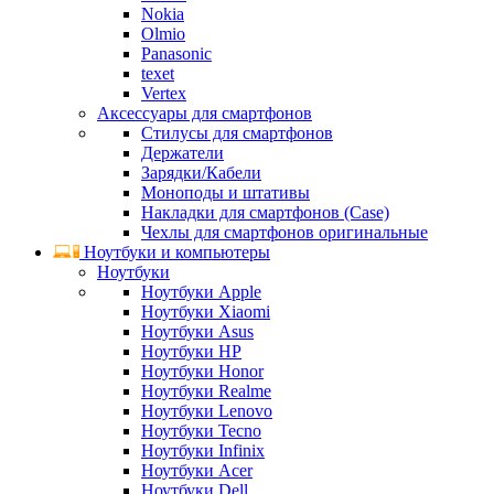
Nokia
Olmio
Panasonic
texet
Vertex
Аксессуары для смартфонов
Стилусы для смартфонов
Держатели
Зарядки/Кабели
Моноподы и штативы
Накладки для смартфонов (Case)
Чехлы для смартфонов оригинальные
Ноутбуки и компьютеры
Ноутбуки
Ноутбуки Apple
Ноутбуки Xiaomi
Ноутбуки Asus
Ноутбуки HP
Ноутбуки Honor
Ноутбуки Realme
Ноутбуки Lenovo
Ноутбуки Tecno
Ноутбуки Infinix
Ноутбуки Acer
Ноутбуки Dell