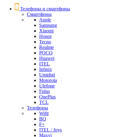
Телефоны и смартфоны
Смартфоны
Apple
Samsung
Xiaomi
Honor
Tecno
Realme
POCO
Huawei
ITEL
Infinix
Umidigi
Motorola
Ulefone
Fplus
OnePlus
TCL
Телефоны
Wifit
BQ
F+
ITEL / Joys
Maxvi