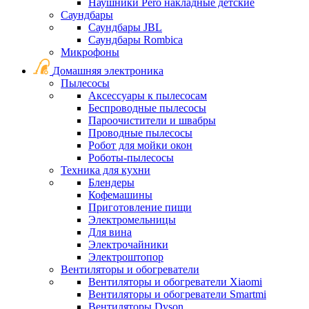
Наушники Pero накладные детские
Саундбары
Саундбары JBL
Саундбары Rombica
Микрофоны
Домашняя электроника
Пылесосы
Аксессуары к пылесосам
Беспроводные пылесосы
Пароочистители и швабры
Проводные пылесосы
Робот для мойки окон
Роботы-пылесосы
Техника для кухни
Блендеры
Кофемашины
Приготовление пищи
Электромельницы
Для вина
Электрочайники
Электроштопор
Вентиляторы и обогреватели
Вентиляторы и обогреватели Xiaomi
Вентиляторы и обогреватели Smartmi
Вентиляторы Dyson