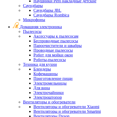
Наушники Pero накладные детские
Саундбары
Саундбары JBL
Саундбары Rombica
Микрофоны
Домашняя электроника
Пылесосы
Аксессуары к пылесосам
Беспроводные пылесосы
Пароочистители и швабры
Проводные пылесосы
Робот для мойки окон
Роботы-пылесосы
Техника для кухни
Блендеры
Кофемашины
Приготовление пищи
Электромельницы
Для вина
Электрочайники
Электроштопор
Вентиляторы и обогреватели
Вентиляторы и обогреватели Xiaomi
Вентиляторы и обогреватели Smartmi
Вентиляторы Dyson