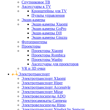
Спутниковое ТВ
Аксессуары к TV
Кронштейны для TV
Пульты управления
Экшн-камеры
Экшн-камеры Xiaomi
Экшн-камеры GoPro
Экшн-камеры DJI
Экшн-камеры Ginzzu
Фотопринтеры
Проекторы
Проекторы Xiaomi
Проекторы Rombica
Проекторы Wanbo
Аксессуары для проекторов
VR и 3D очки
Электротранспорт
Электротранспорт XIaomi
Электротранспорт Hiper
Электротранспорт Accesstyle
Электротранспорт Mizar
Электровелосипеды ADO
Электросамокаты Carmega
Электровелосипеды Himo
Электротранспорт Ninebot by Segway