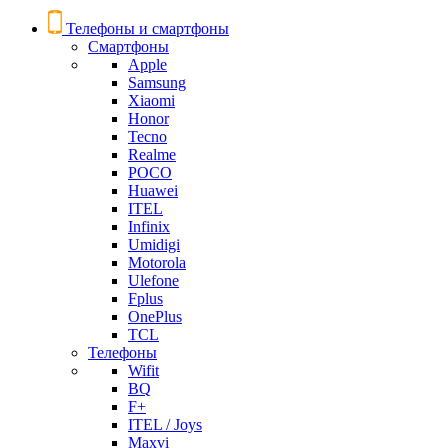
Телефоны и смартфоны
Смартфоны
Apple
Samsung
Xiaomi
Honor
Tecno
Realme
POCO
Huawei
ITEL
Infinix
Umidigi
Motorola
Ulefone
Fplus
OnePlus
TCL
Телефоны
Wifit
BQ
F+
ITEL / Joys
Maxvi