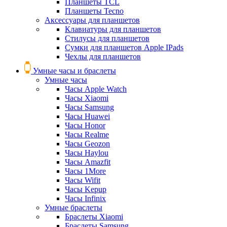
Планшеты TCL
Планшеты Tecno
Аксессуары для планшетов
Клавиатуры для планшетов
Стилусы для планшетов
Сумки для планшетов Apple IPads
Чехлы для планшетов
Умные часы и браслеты
Умные часы
Часы Apple Watch
Часы Xiaomi
Часы Samsung
Часы Huawei
Часы Honor
Часы Realme
Часы Geozon
Часы Haylou
Часы Amazfit
Часы 1More
Часы Wifit
Часы Kepup
Часы Infinix
Умные браслеты
Браслеты Xiaomi
Браслеты Samsung