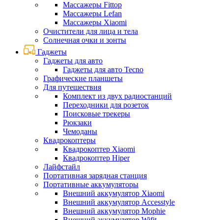
Массажеры Fittop
Массажеры Lefan
Массажеры Xiaomi
Очистители для лица и тела
Солнечная очки и зонты
Гаджеты
Гаджеты для авто
Гаджеты для авто Tecno
Графические планшеты
Для путешествия
Комплект из двух радиостанций
Переходники для розеток
Поисковые трекеры
Рюкзаки
Чемоданы
Квадрокоптеры
Квадрокоптер Xiaomi
Квадрокоптер Hiper
Лайфстайл
Портативная зарядная станция
Портативные аккумуляторы
Внешний аккумулятор Xiaomi
Внешний аккумулятор Accesstyle
Внешний аккумулятор Mophie
Внешний аккумулятор Wifit