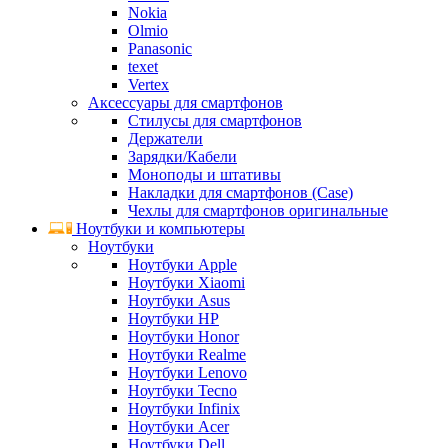
Nokia
Olmio
Panasonic
texet
Vertex
Аксессуары для смартфонов
Стилусы для смартфонов
Держатели
Зарядки/Кабели
Моноподы и штативы
Накладки для смартфонов (Case)
Чехлы для смартфонов оригинальные
Ноутбуки и компьютеры
Ноутбуки
Ноутбуки Apple
Ноутбуки Xiaomi
Ноутбуки Asus
Ноутбуки HP
Ноутбуки Honor
Ноутбуки Realme
Ноутбуки Lenovo
Ноутбуки Tecno
Ноутбуки Infinix
Ноутбуки Acer
Ноутбуки Dell