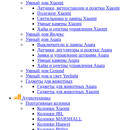
Умный дом Xiaomi
Датчики, метеостанции и розетки Xiaomi
Полезное Xiaomi
Светильники и лампы Xiaomi
Умные камеры Xiaomi
Хабы и центры управления Xiaomi
Умный дом Яндекс
Умный дом Aqara
Выключатели и лампы Aqara
Датчики, регуляторы и розетки Aqara
Замки и управление шторами Aqara
Умные камеры Aqara
Хабы и центры управления Aqara
Умный дом Gosund
Умный дом и свет Yeelight
Гаджеты для животных
Гаджеты для животных Aqara
Гаджеты для животных Xiaomi
Аудиотехника
Портативные колонки
Колонки Xiaomi
Колонки JBL
Колонки MARSHALL
Колонки Huawei
Колонки Philips