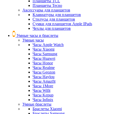
Планшеты TCL
Планшеты Tecno
Аксессуары для планшетов
Клавиатуры для планшетов
Стилусы для планшетов
Сумки для планшетов Apple IPads
Чехлы для планшетов
Умные часы и браслеты
Умные часы
Часы Apple Watch
Часы Xiaomi
Часы Samsung
Часы Huawei
Часы Honor
Часы Realme
Часы Geozon
Часы Haylou
Часы Amazfit
Часы 1More
Часы Wifit
Часы Kepup
Часы Infinix
Умные браслеты
Браслеты Xiaomi
Браслеты Samsung