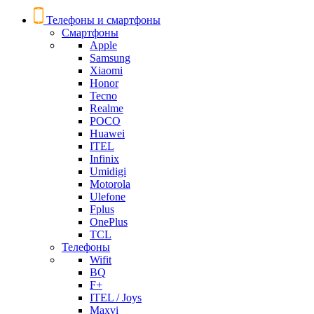
Телефоны и смартфоны
Смартфоны
Apple
Samsung
Xiaomi
Honor
Tecno
Realme
POCO
Huawei
ITEL
Infinix
Umidigi
Motorola
Ulefone
Fplus
OnePlus
TCL
Телефоны
Wifit
BQ
F+
ITEL / Joys
Maxvi