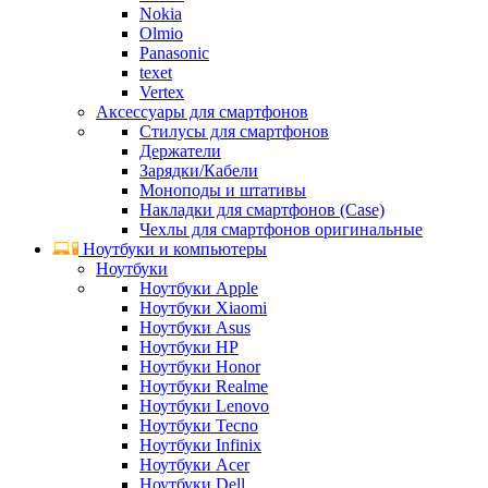
Nokia
Olmio
Panasonic
texet
Vertex
Аксессуары для смартфонов
Стилусы для смартфонов
Держатели
Зарядки/Кабели
Моноподы и штативы
Накладки для смартфонов (Case)
Чехлы для смартфонов оригинальные
Ноутбуки и компьютеры
Ноутбуки
Ноутбуки Apple
Ноутбуки Xiaomi
Ноутбуки Asus
Ноутбуки HP
Ноутбуки Honor
Ноутбуки Realme
Ноутбуки Lenovo
Ноутбуки Tecno
Ноутбуки Infinix
Ноутбуки Acer
Ноутбуки Dell