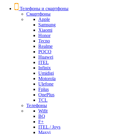
Телефоны и смартфоны
Смартфоны
Apple
Samsung
Xiaomi
Honor
Tecno
Realme
POCO
Huawei
ITEL
Infinix
Umidigi
Motorola
Ulefone
Fplus
OnePlus
TCL
Телефоны
Wifit
BQ
F+
ITEL / Joys
Maxvi