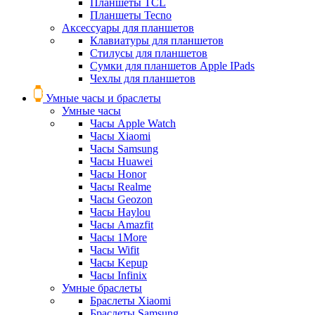
Планшеты TCL
Планшеты Tecno
Аксессуары для планшетов
Клавиатуры для планшетов
Стилусы для планшетов
Сумки для планшетов Apple IPads
Чехлы для планшетов
Умные часы и браслеты
Умные часы
Часы Apple Watch
Часы Xiaomi
Часы Samsung
Часы Huawei
Часы Honor
Часы Realme
Часы Geozon
Часы Haylou
Часы Amazfit
Часы 1More
Часы Wifit
Часы Kepup
Часы Infinix
Умные браслеты
Браслеты Xiaomi
Браслеты Samsung