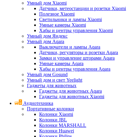
Умный дом Xiaomi
Датчики, метеостанции и розетки Xiaomi
Полезное Xiaomi
Светильники и лампы Xiaomi
Умные камеры Xiaomi
Хабы и центры управления Xiaomi
Умный дом Яндекс
Умный дом Aqara
Выключатели и лампы Aqara
Датчики, регуляторы и розетки Aqara
Замки и управление шторами Aqara
Умные камеры Aqara
Хабы и центры управления Aqara
Умный дом Gosund
Умный дом и свет Yeelight
Гаджеты для животных
Гаджеты для животных Aqara
Гаджеты для животных Xiaomi
Аудиотехника
Портативные колонки
Колонки Xiaomi
Колонки JBL
Колонки MARSHALL
Колонки Huawei
Колонки Philips