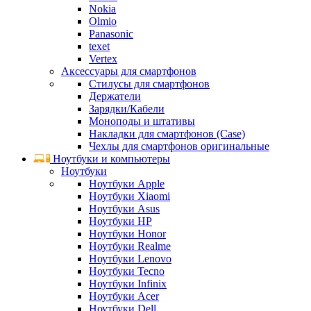
Nokia
Olmio
Panasonic
texet
Vertex
Аксессуары для смартфонов
Стилусы для смартфонов
Держатели
Зарядки/Кабели
Моноподы и штативы
Накладки для смартфонов (Case)
Чехлы для смартфонов оригинальные
Ноутбуки и компьютеры
Ноутбуки
Ноутбуки Apple
Ноутбуки Xiaomi
Ноутбуки Asus
Ноутбуки HP
Ноутбуки Honor
Ноутбуки Realme
Ноутбуки Lenovo
Ноутбуки Tecno
Ноутбуки Infinix
Ноутбуки Acer
Ноутбуки Dell