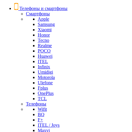
Телефоны и смартфоны
Смартфоны
Apple
Samsung
Xiaomi
Honor
Tecno
Realme
POCO
Huawei
ITEL
Infinix
Umidigi
Motorola
Ulefone
Fplus
OnePlus
TCL
Телефоны
Wifit
BQ
F+
ITEL / Joys
Maxvi