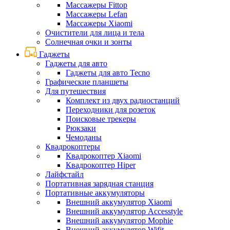
Массажеры Fittop
Массажеры Lefan
Массажеры Xiaomi
Очистители для лица и тела
Солнечная очки и зонты
Гаджеты
Гаджеты для авто
Гаджеты для авто Tecno
Графические планшеты
Для путешествия
Комплект из двух радиостанций
Переходники для розеток
Поисковые трекеры
Рюкзаки
Чемоданы
Квадрокоптеры
Квадрокоптер Xiaomi
Квадрокоптер Hiper
Лайфстайл
Портативная зарядная станция
Портативные аккумуляторы
Внешний аккумулятор Xiaomi
Внешний аккумулятор Accesstyle
Внешний аккумулятор Mophie
Внешний аккумулятор Wifit