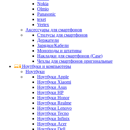
Nokia
Olmio
Panasonic
texet
Vertex
Аксессуары для смартфонов
Стилусы для смартфонов
Держатели
Зарядки/Кабели
Моноподы и штативы
Накладки для смартфонов (Case)
Чехлы для смартфонов оригинальные
Ноутбуки и компьютеры
Ноутбуки
Ноутбуки Apple
Ноутбуки Xiaomi
Ноутбуки Asus
Ноутбуки HP
Ноутбуки Honor
Ноутбуки Realme
Ноутбуки Lenovo
Ноутбуки Tecno
Ноутбуки Infinix
Ноутбуки Acer
Ноутбуки Dell