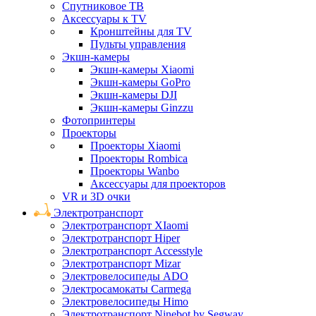
Спутниковое ТВ
Аксессуары к TV
Кронштейны для TV
Пульты управления
Экшн-камеры
Экшн-камеры Xiaomi
Экшн-камеры GoPro
Экшн-камеры DJI
Экшн-камеры Ginzzu
Фотопринтеры
Проекторы
Проекторы Xiaomi
Проекторы Rombica
Проекторы Wanbo
Аксессуары для проекторов
VR и 3D очки
Электротранспорт
Электротранспорт XIaomi
Электротранспорт Hiper
Электротранспорт Accesstyle
Электротранспорт Mizar
Электровелосипеды ADO
Электросамокаты Carmega
Электровелосипеды Himo
Электротранспорт Ninebot by Segway