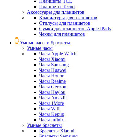
Планшеты TCL
Планшеты Tecno
Аксессуары для планшетов
Клавиатуры для планшетов
Стилусы для планшетов
Сумки для планшетов Apple IPads
Чехлы для планшетов
Умные часы и браслеты
Умные часы
Часы Apple Watch
Часы Xiaomi
Часы Samsung
Часы Huawei
Часы Honor
Часы Realme
Часы Geozon
Часы Haylou
Часы Amazfit
Часы 1More
Часы Wifit
Часы Kepup
Часы Infinix
Умные браслеты
Браслеты Xiaomi
Браслеты Samsung