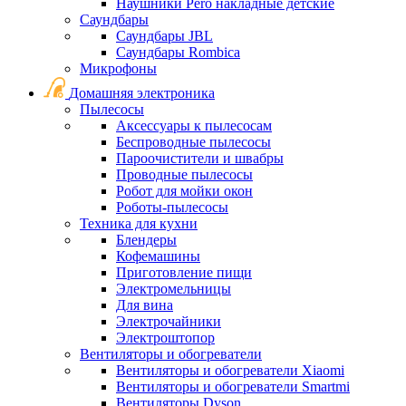
Наушники Pero накладные детские
Саундбары
Саундбары JBL
Саундбары Rombica
Микрофоны
Домашняя электроника
Пылесосы
Аксессуары к пылесосам
Беспроводные пылесосы
Пароочистители и швабры
Проводные пылесосы
Робот для мойки окон
Роботы-пылесосы
Техника для кухни
Блендеры
Кофемашины
Приготовление пищи
Электромельницы
Для вина
Электрочайники
Электроштопор
Вентиляторы и обогреватели
Вентиляторы и обогреватели Xiaomi
Вентиляторы и обогреватели Smartmi
Вентиляторы Dyson