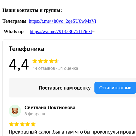
Наши контакты и группы:
Телеграмм
https://t.me/+h0vc_2qeSU0wMzVi
Whats up
https://wa.me/79132367511?text
=