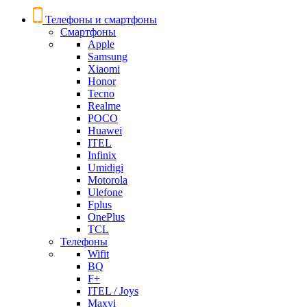
Телефоны и смартфоны
Смартфоны
Apple
Samsung
Xiaomi
Honor
Tecno
Realme
POCO
Huawei
ITEL
Infinix
Umidigi
Motorola
Ulefone
Fplus
OnePlus
TCL
Телефоны
Wifit
BQ
F+
ITEL / Joys
Maxvi