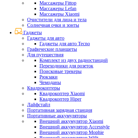
Массажеры Fittop
Массажеры Lefan
Массажеры Xiaomi
Очистители для лица и тела
Солнечная очки и зонты
Гаджеты
Гаджеты для авто
Гаджеты для авто Tecno
Графические планшеты
Для путешествия
Комплект из двух радиостанций
Переходники для розеток
Поисковые трекеры
Рюкзаки
Чемоданы
Квадрокоптеры
Квадрокоптер Xiaomi
Квадрокоптер Hiper
Лайфстайл
Портативная зарядная станция
Портативные аккумуляторы
Внешний аккумулятор Xiaomi
Внешний аккумулятор Accesstyle
Внешний аккумулятор Mophie
Внешний аккумулятор Wifit