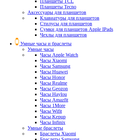
Планшеты TCL
Планшеты Tecno
Аксессуары для планшетов
Клавиатуры для планшетов
Стилусы для планшетов
Сумки для планшетов Apple IPads
Чехлы для планшетов
Умные часы и браслеты
Умные часы
Часы Apple Watch
Часы Xiaomi
Часы Samsung
Часы Huawei
Часы Honor
Часы Realme
Часы Geozon
Часы Haylou
Часы Amazfit
Часы 1More
Часы Wifit
Часы Kepup
Часы Infinix
Умные браслеты
Браслеты Xiaomi
Браслеты Samsung