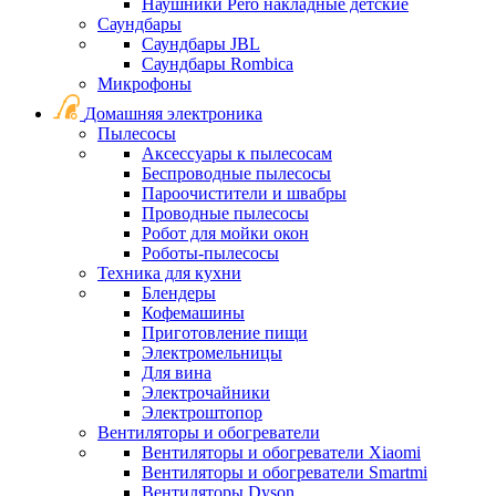
Наушники Pero накладные детские
Саундбары
Саундбары JBL
Саундбары Rombica
Микрофоны
Домашняя электроника
Пылесосы
Аксессуары к пылесосам
Беспроводные пылесосы
Пароочистители и швабры
Проводные пылесосы
Робот для мойки окон
Роботы-пылесосы
Техника для кухни
Блендеры
Кофемашины
Приготовление пищи
Электромельницы
Для вина
Электрочайники
Электроштопор
Вентиляторы и обогреватели
Вентиляторы и обогреватели Xiaomi
Вентиляторы и обогреватели Smartmi
Вентиляторы Dyson