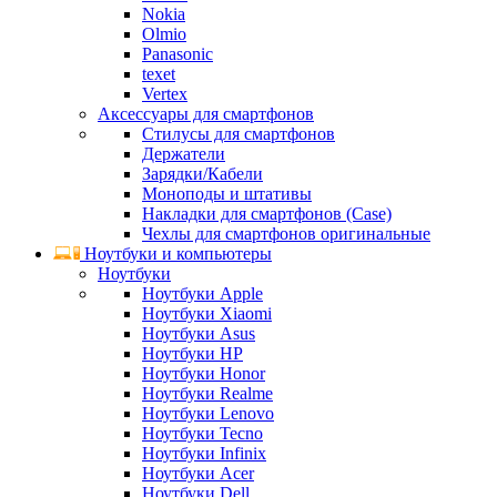
Nokia
Olmio
Panasonic
texet
Vertex
Аксессуары для смартфонов
Стилусы для смартфонов
Держатели
Зарядки/Кабели
Моноподы и штативы
Накладки для смартфонов (Case)
Чехлы для смартфонов оригинальные
Ноутбуки и компьютеры
Ноутбуки
Ноутбуки Apple
Ноутбуки Xiaomi
Ноутбуки Asus
Ноутбуки HP
Ноутбуки Honor
Ноутбуки Realme
Ноутбуки Lenovo
Ноутбуки Tecno
Ноутбуки Infinix
Ноутбуки Acer
Ноутбуки Dell