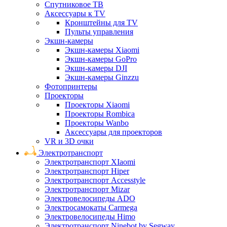
Спутниковое ТВ
Аксессуары к TV
Кронштейны для TV
Пульты управления
Экшн-камеры
Экшн-камеры Xiaomi
Экшн-камеры GoPro
Экшн-камеры DJI
Экшн-камеры Ginzzu
Фотопринтеры
Проекторы
Проекторы Xiaomi
Проекторы Rombica
Проекторы Wanbo
Аксессуары для проекторов
VR и 3D очки
Электротранспорт
Электротранспорт XIaomi
Электротранспорт Hiper
Электротранспорт Accesstyle
Электротранспорт Mizar
Электровелосипеды ADO
Электросамокаты Carmega
Электровелосипеды Himo
Электротранспорт Ninebot by Segway