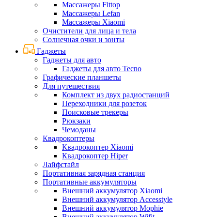
Массажеры Fittop
Массажеры Lefan
Массажеры Xiaomi
Очистители для лица и тела
Солнечная очки и зонты
Гаджеты
Гаджеты для авто
Гаджеты для авто Tecno
Графические планшеты
Для путешествия
Комплект из двух радиостанций
Переходники для розеток
Поисковые трекеры
Рюкзаки
Чемоданы
Квадрокоптеры
Квадрокоптер Xiaomi
Квадрокоптер Hiper
Лайфстайл
Портативная зарядная станция
Портативные аккумуляторы
Внешний аккумулятор Xiaomi
Внешний аккумулятор Accesstyle
Внешний аккумулятор Mophie
Внешний аккумулятор Wifit