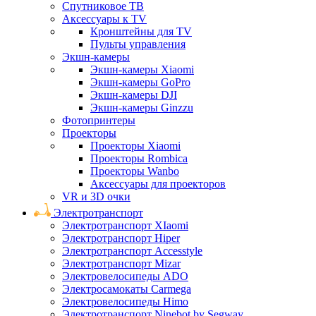
Спутниковое ТВ
Аксессуары к TV
Кронштейны для TV
Пульты управления
Экшн-камеры
Экшн-камеры Xiaomi
Экшн-камеры GoPro
Экшн-камеры DJI
Экшн-камеры Ginzzu
Фотопринтеры
Проекторы
Проекторы Xiaomi
Проекторы Rombica
Проекторы Wanbo
Аксессуары для проекторов
VR и 3D очки
Электротранспорт
Электротранспорт XIaomi
Электротранспорт Hiper
Электротранспорт Accesstyle
Электротранспорт Mizar
Электровелосипеды ADO
Электросамокаты Carmega
Электровелосипеды Himo
Электротранспорт Ninebot by Segway