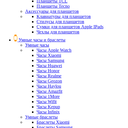
Планшеты TCL
Планшеты Tecno
Аксессуары для планшетов
Клавиатуры для планшетов
Стилусы для планшетов
Сумки для планшетов Apple IPads
Чехлы для планшетов
Умные часы и браслеты
Умные часы
Часы Apple Watch
Часы Xiaomi
Часы Samsung
Часы Huawei
Часы Honor
Часы Realme
Часы Geozon
Часы Haylou
Часы Amazfit
Часы 1More
Часы Wifit
Часы Kepup
Часы Infinix
Умные браслеты
Браслеты Xiaomi
Браслеты Samsung