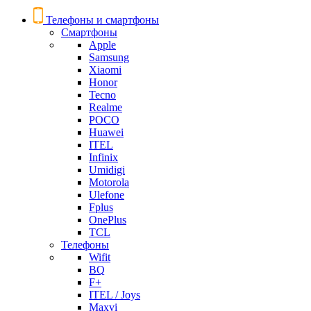
Телефоны и смартфоны
Смартфоны
Apple
Samsung
Xiaomi
Honor
Tecno
Realme
POCO
Huawei
ITEL
Infinix
Umidigi
Motorola
Ulefone
Fplus
OnePlus
TCL
Телефоны
Wifit
BQ
F+
ITEL / Joys
Maxvi