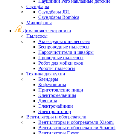
Наушники Pero накладные детские
Саундбары
Саундбары JBL
Саундбары Rombica
Микрофоны
Домашняя электроника
Пылесосы
Аксессуары к пылесосам
Беспроводные пылесосы
Пароочистители и швабры
Проводные пылесосы
Робот для мойки окон
Роботы-пылесосы
Техника для кухни
Блендеры
Кофемашины
Приготовление пищи
Электромельницы
Для вина
Электрочайники
Электроштопор
Вентиляторы и обогреватели
Вентиляторы и обогреватели Xiaomi
Вентиляторы и обогреватели Smartmi
Вентиляторы Dyson