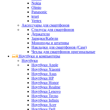
Nokia
Olmio
Panasonic
texet
Vertex
Аксессуары для смартфонов
Стилусы для смартфонов
Держатели
Зарядки/Кабели
Моноподы и штативы
Накладки для смартфонов (Case)
Чехлы для смартфонов оригинальные
Ноутбуки и компьютеры
Ноутбуки
Ноутбуки Apple
Ноутбуки Xiaomi
Ноутбуки Asus
Ноутбуки HP
Ноутбуки Honor
Ноутбуки Realme
Ноутбуки Lenovo
Ноутбуки Tecno
Ноутбуки Infinix
Ноутбуки Acer
Ноутбуки Dell