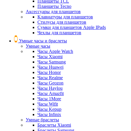
Планшеты TCL
Планшеты Tecno
Аксессуары для планшетов
Клавиатуры для планшетов
Стилусы для планшетов
Сумки для планшетов Apple IPads
Чехлы для планшетов
Умные часы и браслеты
Умные часы
Часы Apple Watch
Часы Xiaomi
Часы Samsung
Часы Huawei
Часы Honor
Часы Realme
Часы Geozon
Часы Haylou
Часы Amazfit
Часы 1More
Часы Wifit
Часы Kepup
Часы Infinix
Умные браслеты
Браслеты Xiaomi
Браслеты Samsung