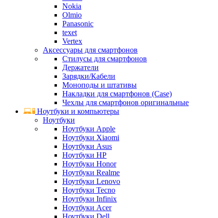
Nokia
Olmio
Panasonic
texet
Vertex
Аксессуары для смартфонов
Стилусы для смартфонов
Держатели
Зарядки/Кабели
Моноподы и штативы
Накладки для смартфонов (Case)
Чехлы для смартфонов оригинальные
Ноутбуки и компьютеры
Ноутбуки
Ноутбуки Apple
Ноутбуки Xiaomi
Ноутбуки Asus
Ноутбуки HP
Ноутбуки Honor
Ноутбуки Realme
Ноутбуки Lenovo
Ноутбуки Tecno
Ноутбуки Infinix
Ноутбуки Acer
Ноутбуки Dell