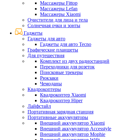
Массажеры Fittop
Массажеры Lefan
Массажеры Xiaomi
Очистители для лица и тела
Солнечная очки и зонты
Гаджеты
Гаджеты для авто
Гаджеты для авто Tecno
Графические планшеты
Для путешествия
Комплект из двух радиостанций
Переходники для розеток
Поисковые трекеры
Рюкзаки
Чемоданы
Квадрокоптеры
Квадрокоптер Xiaomi
Квадрокоптер Hiper
Лайфстайл
Портативная зарядная станция
Портативные аккумуляторы
Внешний аккумулятор Xiaomi
Внешний аккумулятор Accesstyle
Внешний аккумулятор Mophie
Внешний аккумулятор Wifit