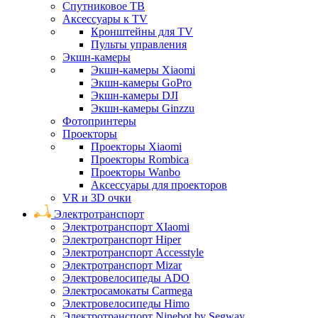
Спутниковое ТВ
Аксессуары к TV
Кронштейны для TV
Пульты управления
Экшн-камеры
Экшн-камеры Xiaomi
Экшн-камеры GoPro
Экшн-камеры DJI
Экшн-камеры Ginzzu
Фотопринтеры
Проекторы
Проекторы Xiaomi
Проекторы Rombica
Проекторы Wanbo
Аксессуары для проекторов
VR и 3D очки
Электротранспорт
Электротранспорт XIaomi
Электротранспорт Hiper
Электротранспорт Accesstyle
Электротранспорт Mizar
Электровелосипеды ADO
Электросамокаты Carmega
Электровелосипеды Himo
Электротранспорт Ninebot by Segway