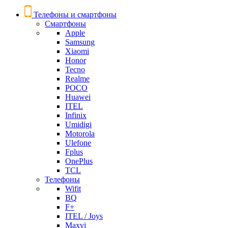
Телефоны и смартфоны
Смартфоны
Apple
Samsung
Xiaomi
Honor
Tecno
Realme
POCO
Huawei
ITEL
Infinix
Umidigi
Motorola
Ulefone
Fplus
OnePlus
TCL
Телефоны
Wifit
BQ
F+
ITEL / Joys
Maxvi