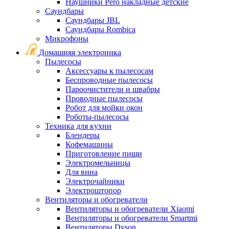
Наушники Pero накладные детские
Саундбары
Саундбары JBL
Саундбары Rombica
Микрофоны
Домашняя электроника
Пылесосы
Аксессуары к пылесосам
Беспроводные пылесосы
Пароочистители и швабры
Проводные пылесосы
Робот для мойки окон
Роботы-пылесосы
Техника для кухни
Блендеры
Кофемашины
Приготовление пищи
Электромельницы
Для вина
Электрочайники
Электроштопор
Вентиляторы и обогреватели
Вентиляторы и обогреватели Xiaomi
Вентиляторы и обогреватели Smartmi
Вентиляторы Dyson