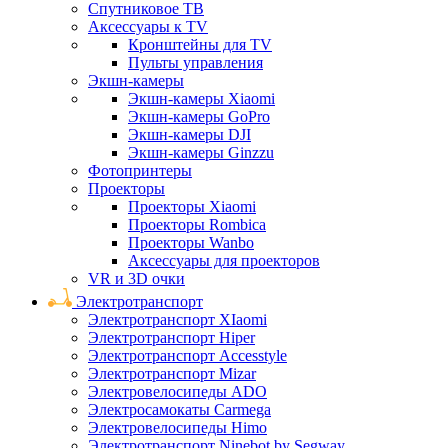
Спутниковое ТВ
Аксессуары к TV
Кронштейны для TV
Пульты управления
Экшн-камеры
Экшн-камеры Xiaomi
Экшн-камеры GoPro
Экшн-камеры DJI
Экшн-камеры Ginzzu
Фотопринтеры
Проекторы
Проекторы Xiaomi
Проекторы Rombica
Проекторы Wanbo
Аксессуары для проекторов
VR и 3D очки
Электротранспорт
Электротранспорт XIaomi
Электротранспорт Hiper
Электротранспорт Accesstyle
Электротранспорт Mizar
Электровелосипеды ADO
Электросамокаты Carmega
Электровелосипеды Himo
Электротранспорт Ninebot by Segway