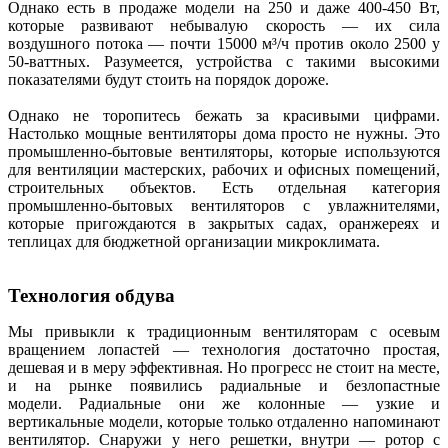
Однако есть в продаже модели на 250 и даже 400-450 Вт,
которые развивают небывалую скорость — их сила
воздушного потока — почти 15000 м³/ч против около 2500 у
50-ваттных. Разумеется, устройства с такими высокими
показателями будут стоить на порядок дороже.
Однако не торопитесь бежать за красивыми цифрами.
Настолько мощные вентиляторы дома просто не нужны. Это
промышленно-бытовые вентиляторы, которые используются
для вентиляции мастерских, рабочих и офисных помещений,
строительных объектов. Есть отдельная категория
промышленно-бытовых вентиляторов с увлажнителями,
которые пригождаются в закрытых садах, оранжереях и
теплицах для бюджетной организации микроклимата.
Технология обдува
Мы привыкли к традиционным вентиляторам с
осевым
вращением лопастей
— технология достаточно простая,
дешевая и в меру эффективная. Но прогресс не стоит на месте,
и на рынке появились радиальные и безлопастные
модели.
Радиальные
они же колонные — узкие и
вертикальные модели, которые только отдаленно напоминают
вентилятор. Снаружи у него решетки, внутри — ротор с