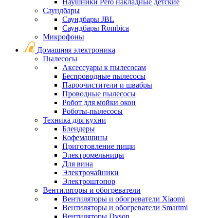
Наушники Pero накладные детские
Саундбары
Саундбары JBL
Саундбары Rombica
Микрофоны
Домашняя электроника
Пылесосы
Аксессуары к пылесосам
Беспроводные пылесосы
Пароочистители и швабры
Проводные пылесосы
Робот для мойки окон
Роботы-пылесосы
Техника для кухни
Блендеры
Кофемашины
Приготовление пищи
Электромельницы
Для вина
Электрочайники
Электроштопор
Вентиляторы и обогреватели
Вентиляторы и обогреватели Xiaomi
Вентиляторы и обогреватели Smartmi
Вентиляторы Dyson