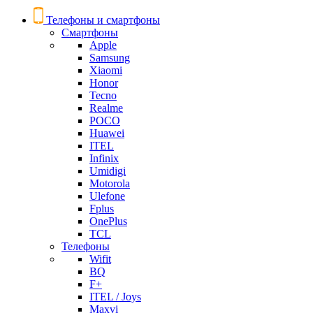
Телефоны и смартфоны
Смартфоны
Apple
Samsung
Xiaomi
Honor
Tecno
Realme
POCO
Huawei
ITEL
Infinix
Umidigi
Motorola
Ulefone
Fplus
OnePlus
TCL
Телефоны
Wifit
BQ
F+
ITEL / Joys
Maxvi