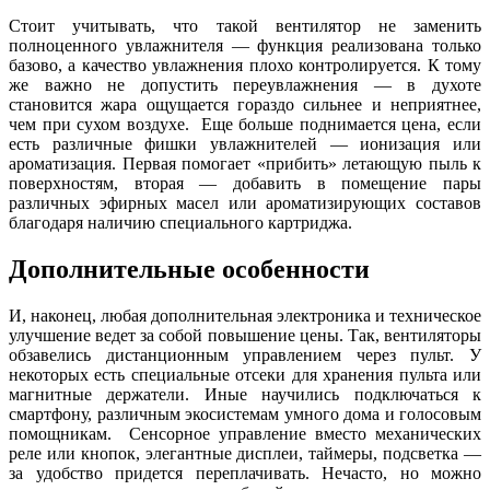
Стоит учитывать, что такой вентилятор не заменить
полноценного увлажнителя — функция реализована только
базово, а качество увлажнения плохо контролируется. К тому
же важно не допустить переувлажнения — в духоте
становится жара ощущается гораздо сильнее и неприятнее,
чем при сухом воздухе.
Еще больше поднимается цена, если
есть различные фишки увлажнителей — ионизация или
ароматизация. Первая помогает «прибить» летающую пыль к
поверхностям, вторая — добавить в помещение пары
различных эфирных масел или ароматизирующих составов
благодаря наличию специального картриджа.
Дополнительные особенности
И, наконец, любая дополнительная электроника и техническое
улучшение ведет за собой повышение цены. Так, вентиляторы
обзавелись дистанционным управлением через пульт. У
некоторых есть специальные отсеки для хранения пульта или
магнитные держатели. Иные научились подключаться к
смартфону, различным экосистемам умного дома и голосовым
помощникам.
Сенсорное управление вместо механических
реле или кнопок, элегантные дисплеи, таймеры, подсветка —
за удобство придется переплачивать.
Нечасто, но можно