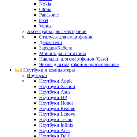
Nokia
Olmio
Panasonic
texet
Vertex
Аксессуары для смартфонов
Стилусы для смартфонов
Держатели
Зарядки/Кабели
Моноподы и штативы
Накладки для смартфонов (Case)
Чехлы для смартфонов оригинальные
Ноутбуки и компьютеры
Ноутбуки
Ноутбуки Apple
Ноутбуки Xiaomi
Ноутбуки Asus
Ноутбуки HP
Ноутбуки Honor
Ноутбуки Realme
Ноутбуки Lenovo
Ноутбуки Tecno
Ноутбуки Infinix
Ноутбуки Acer
Ноутбуки Dell