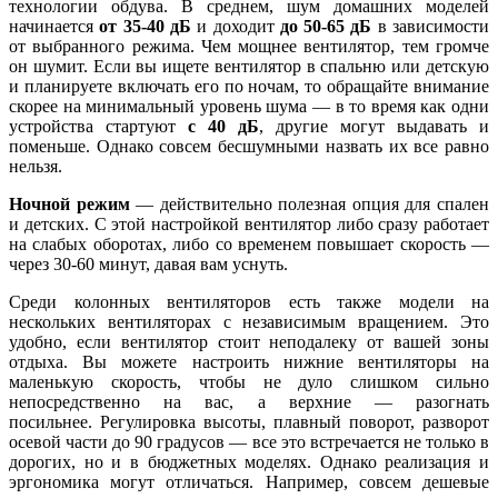
технологии обдува. В среднем, шум домашних моделей
начинается
от 35-40 дБ
и доходит
до 50-65 дБ
в зависимости
от выбранного режима. Чем мощнее вентилятор, тем громче
он шумит. Если вы ищете вентилятор в спальню или детскую
и планируете включать его по ночам, то обращайте внимание
скорее на минимальный уровень шума — в то время как одни
устройства стартуют
с 40 дБ
, другие могут выдавать и
поменьше. Однако совсем бесшумными назвать их все равно
нельзя.
Ночной режим
— действительно полезная опция для спален
и детских. С этой настройкой вентилятор либо сразу работает
на слабых оборотах, либо со временем повышает скорость —
через 30-60 минут, давая вам уснуть.
Среди колонных вентиляторов есть также модели на
нескольких вентиляторах с независимым вращением. Это
удобно, если вентилятор стоит неподалеку от вашей зоны
отдыха. Вы можете настроить нижние вентиляторы на
маленькую скорость, чтобы не дуло слишком сильно
непосредственно на вас, а верхние — разогнать
посильнее.
Регулировка высоты, плавный поворот, разворот
осевой части до 90 градусов — все это встречается не только в
дорогих, но и в бюджетных моделях. Однако реализация и
эргономика могут отличаться. Например, совсем дешевые