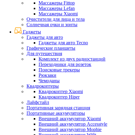
Массажеры Fittop
Массажеры Lefan
Массажеры Xiaomi
Очистители для лица и тела
Солнечная очки и зонты
Гаджеты
Гаджеты для авто
Гаджеты для авто Tecno
Графические планшеты
Для путешествия
Комплект из двух радиостанций
Переходники для розеток
Поисковые трекеры
Рюкзаки
Чемоданы
Квадрокоптеры
Квадрокоптер Xiaomi
Квадрокоптер Hiper
Лайфстайл
Портативная зарядная станция
Портативные аккумуляторы
Внешний аккумулятор Xiaomi
Внешний аккумулятор Accesstyle
Внешний аккумулятор Mophie
Внешний аккумулятор Wifit