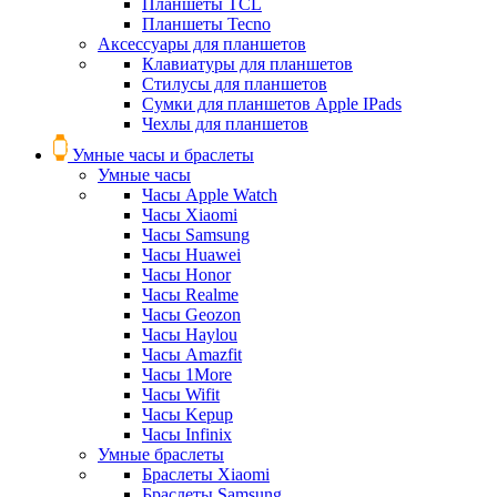
Планшеты TCL
Планшеты Tecno
Аксессуары для планшетов
Клавиатуры для планшетов
Стилусы для планшетов
Сумки для планшетов Apple IPads
Чехлы для планшетов
Умные часы и браслеты
Умные часы
Часы Apple Watch
Часы Xiaomi
Часы Samsung
Часы Huawei
Часы Honor
Часы Realme
Часы Geozon
Часы Haylou
Часы Amazfit
Часы 1More
Часы Wifit
Часы Kepup
Часы Infinix
Умные браслеты
Браслеты Xiaomi
Браслеты Samsung