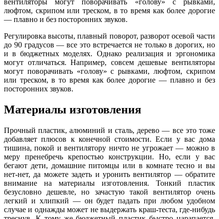
вентиляторы могут поворачивать «голову» с рывками,
люфтом, скрипом или треском, в то время как более дорогие
— плавно и без посторонних звуков.
Регулировка высоты, плавный поворот, разворот осевой части
до 90 градусов — все это встречается не только в дорогих, но
и в бюджетных моделях. Однако реализация и эргономика
могут отличаться. Например, совсем дешевые вентиляторы
могут поворачивать «голову» с рывками, люфтом, скрипом
или треском, в то время как более дорогие — плавно и без
посторонних звуков.
Материалы изготовления
Прочный пластик, алюминий и сталь, дерево — все это тоже
добавляет плюсов к конечной стоимости. Если у вас дома
тишина, покой и вентилятору ничто не угрожает — можно в
меру пренебречь крепостью конструкции. Но, если у вас
бегают дети, домашние питомцы или в комнате тесно и вы
нет-нет, да можете задеть и уронить вентилятор — обратите
внимание на материалы изготовления.
Тонкий пластик
безусловно дешевле, но зачастую такой вентилятор очень
легкий и хлипкий — он будет падать при любом удобном
случае и однажды может не выдержать краш-теста, где-нибудь
треснув. К тому же бюджетный пластик быстро царапается,