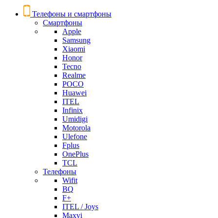
Телефоны и смартфоны
Смартфоны
Apple
Samsung
Xiaomi
Honor
Tecno
Realme
POCO
Huawei
ITEL
Infinix
Umidigi
Motorola
Ulefone
Fplus
OnePlus
TCL
Телефоны
Wifit
BQ
F+
ITEL / Joys
Maxvi