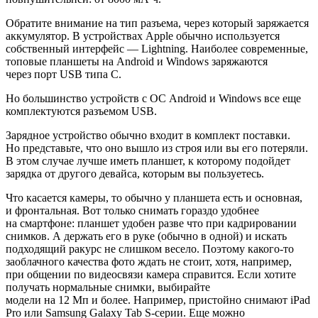
Обратите внимание на тип разъема, через который заряжается
аккумулятор. В устройствах Apple обычно используется
собственный интерфейс — Lightning. Наиболее современные,
топовые планшеты на Android и Windows заряжаются
через порт USB типа C.
Но большинство устройств с ОС Android и Windows все еще
комплектуются разъемом USB.
Зарядное устройство обычно входит в комплект поставки.
Но представьте, что оно вышло из строя или вы его потеряли.
В этом случае лучше иметь планшет, к которому подойдет
зарядка от другого девайса, которым вы пользуетесь.
Что касается камеры, то обычно у планшета есть и основная,
и фронтальная. Вот только снимать гораздо удобнее
на смартфоне: планшет удобен разве что при кадрировании
снимков. А держать его в руке (обычно в одной) и искать
подходящий ракурс не слишком весело. Поэтому какого-то
заоблачного качества фото ждать не стоит, хотя, например,
при общении по видеосвязи камера справится. Если хотите
получать нормальные снимки, выбирайте
модели на 12 Мп и более. Например, пристойно снимают iPad
Pro или Samsung Galaxy Tab S-серии. Еще можно