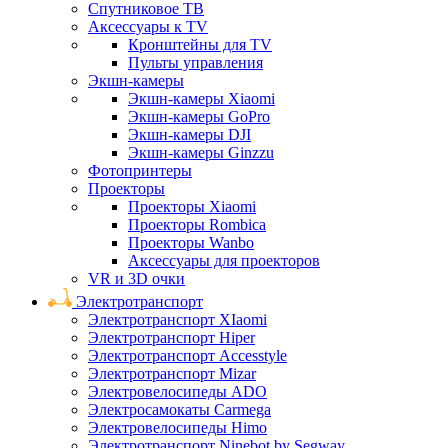
Спутниковое ТВ
Аксессуары к TV
Кронштейны для TV
Пульты управления
Экшн-камеры
Экшн-камеры Xiaomi
Экшн-камеры GoPro
Экшн-камеры DJI
Экшн-камеры Ginzzu
Фотопринтеры
Проекторы
Проекторы Xiaomi
Проекторы Rombica
Проекторы Wanbo
Аксессуары для проекторов
VR и 3D очки
Электротранспорт
Электротранспорт XIaomi
Электротранспорт Hiper
Электротранспорт Accesstyle
Электротранспорт Mizar
Электровелосипеды ADO
Электросамокаты Carmega
Электровелосипеды Himo
Электротранспорт Ninebot by Segway