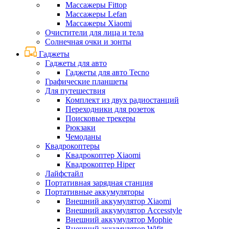
Массажеры Fittop
Массажеры Lefan
Массажеры Xiaomi
Очистители для лица и тела
Солнечная очки и зонты
Гаджеты
Гаджеты для авто
Гаджеты для авто Tecno
Графические планшеты
Для путешествия
Комплект из двух радиостанций
Переходники для розеток
Поисковые трекеры
Рюкзаки
Чемоданы
Квадрокоптеры
Квадрокоптер Xiaomi
Квадрокоптер Hiper
Лайфстайл
Портативная зарядная станция
Портативные аккумуляторы
Внешний аккумулятор Xiaomi
Внешний аккумулятор Accesstyle
Внешний аккумулятор Mophie
Внешний аккумулятор Wifit