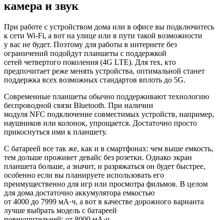
камера и звук
При работе с устройством дома или в офисе вы подключитесь
к сети Wi-Fi, а вот на улице или в пути такой возможности
у вас не будет. Поэтому для работы в интернете без
ограничений подойдут планшеты с поддержкой
сетей четвертого поколения (4G LTE). Для тех, кто
предпочитает реже менять устройства, оптимальной станет
поддержка всех возможных стандартов вплоть до 5G.
Современные планшеты обычно поддерживают технологию
беспроводной связи Bluetooth. При наличии
модуля NFC подключение совместимых устройств, например,
наушников или колонок, упрощается. Достаточно просто
прикоснуться ими к планшету.
С батареей все так же, как и в смартфонах: чем выше емкость,
тем дольше проживет девайс без розетки. Однако экран
планшета больше, а значит, и разряжаться он будет быстрее,
особенно если вы планируете использовать его
преимущественно для игр или просмотра фильмов. В целом
для дома достаточно аккумулятора емкостью
от 4000 до 7999 мА·ч, а вот в качестве дорожного варианта
лучше выбрать модель с батареей
повнушительней: от 8000 мА·ч.