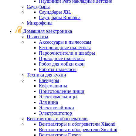
Наушники Pero накладные детские
Саундбары
Саундбары JBL
Саундбары Rombica
Микрофоны
Домашняя электроника
Пылесосы
Аксессуары к пылесосам
Беспроводные пылесосы
Пароочистители и швабры
Проводные пылесосы
Робот для мойки окон
Роботы-пылесосы
Техника для кухни
Блендеры
Кофемашины
Приготовление пищи
Электромельницы
Для вина
Электрочайники
Электроштопор
Вентиляторы и обогреватели
Вентиляторы и обогреватели Xiaomi
Вентиляторы и обогреватели Smartmi
Вентиляторы Dyson