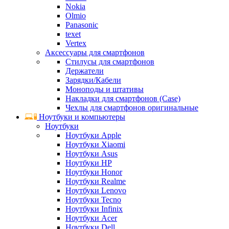
Nokia
Olmio
Panasonic
texet
Vertex
Аксессуары для смартфонов
Стилусы для смартфонов
Держатели
Зарядки/Кабели
Моноподы и штативы
Накладки для смартфонов (Case)
Чехлы для смартфонов оригинальные
Ноутбуки и компьютеры
Ноутбуки
Ноутбуки Apple
Ноутбуки Xiaomi
Ноутбуки Asus
Ноутбуки HP
Ноутбуки Honor
Ноутбуки Realme
Ноутбуки Lenovo
Ноутбуки Tecno
Ноутбуки Infinix
Ноутбуки Acer
Ноутбуки Dell