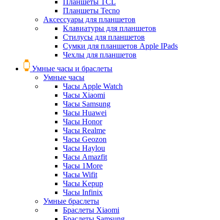
Планшеты TCL
Планшеты Tecno
Аксессуары для планшетов
Клавиатуры для планшетов
Стилусы для планшетов
Сумки для планшетов Apple IPads
Чехлы для планшетов
Умные часы и браслеты
Умные часы
Часы Apple Watch
Часы Xiaomi
Часы Samsung
Часы Huawei
Часы Honor
Часы Realme
Часы Geozon
Часы Haylou
Часы Amazfit
Часы 1More
Часы Wifit
Часы Kepup
Часы Infinix
Умные браслеты
Браслеты Xiaomi
Браслеты Samsung