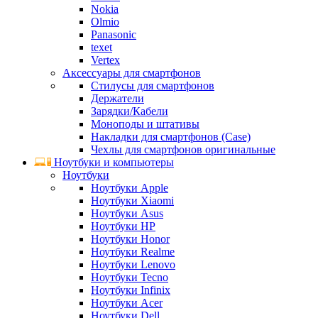
Nokia
Olmio
Panasonic
texet
Vertex
Аксессуары для смартфонов
Стилусы для смартфонов
Держатели
Зарядки/Кабели
Моноподы и штативы
Накладки для смартфонов (Case)
Чехлы для смартфонов оригинальные
Ноутбуки и компьютеры
Ноутбуки
Ноутбуки Apple
Ноутбуки Xiaomi
Ноутбуки Asus
Ноутбуки HP
Ноутбуки Honor
Ноутбуки Realme
Ноутбуки Lenovo
Ноутбуки Tecno
Ноутбуки Infinix
Ноутбуки Acer
Ноутбуки Dell