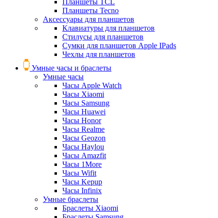
Планшеты TCL
Планшеты Tecno
Аксессуары для планшетов
Клавиатуры для планшетов
Стилусы для планшетов
Сумки для планшетов Apple IPads
Чехлы для планшетов
Умные часы и браслеты
Умные часы
Часы Apple Watch
Часы Xiaomi
Часы Samsung
Часы Huawei
Часы Honor
Часы Realme
Часы Geozon
Часы Haylou
Часы Amazfit
Часы 1More
Часы Wifit
Часы Kepup
Часы Infinix
Умные браслеты
Браслеты Xiaomi
Браслеты Samsung