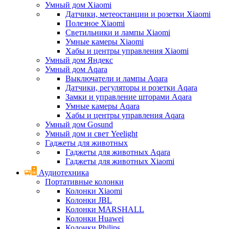
Умный дом Xiaomi
Датчики, метеостанции и розетки Xiaomi
Полезное Xiaomi
Светильники и лампы Xiaomi
Умные камеры Xiaomi
Хабы и центры управления Xiaomi
Умный дом Яндекс
Умный дом Aqara
Выключатели и лампы Aqara
Датчики, регуляторы и розетки Aqara
Замки и управление шторами Aqara
Умные камеры Aqara
Хабы и центры управления Aqara
Умный дом Gosund
Умный дом и свет Yeelight
Гаджеты для животных
Гаджеты для животных Aqara
Гаджеты для животных Xiaomi
Аудиотехника
Портативные колонки
Колонки Xiaomi
Колонки JBL
Колонки MARSHALL
Колонки Huawei
Колонки Philips