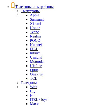
Телефоны и смартфоны
Смартфоны
Apple
Samsung
Xiaomi
Honor
Tecno
Realme
POCO
Huawei
ITEL
Infinix
Umidigi
Motorola
Ulefone
Fplus
OnePlus
TCL
Телефоны
Wifit
BQ
F+
ITEL / Joys
Maxvi