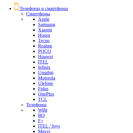
Телефоны и смартфоны
Смартфоны
Apple
Samsung
Xiaomi
Honor
Tecno
Realme
POCO
Huawei
ITEL
Infinix
Umidigi
Motorola
Ulefone
Fplus
OnePlus
TCL
Телефоны
Wifit
BQ
F+
ITEL / Joys
Maxvi