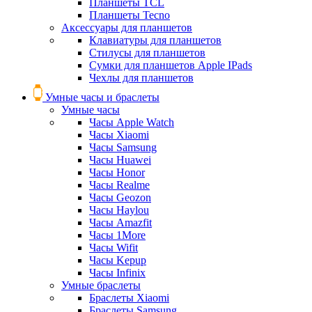
Планшеты TCL
Планшеты Tecno
Аксессуары для планшетов
Клавиатуры для планшетов
Стилусы для планшетов
Сумки для планшетов Apple IPads
Чехлы для планшетов
Умные часы и браслеты
Умные часы
Часы Apple Watch
Часы Xiaomi
Часы Samsung
Часы Huawei
Часы Honor
Часы Realme
Часы Geozon
Часы Haylou
Часы Amazfit
Часы 1More
Часы Wifit
Часы Kepup
Часы Infinix
Умные браслеты
Браслеты Xiaomi
Браслеты Samsung