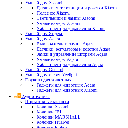
Умный дом Xiaomi
Датчики, метеостанции и розетки Xiaomi
Полезное Xiaomi
Светильники и лампы Xiaomi
Умные камеры Xiaomi
Хабы и центры управления Xiaomi
Умный дом Яндекс
Умный дом Aqara
Выключатели и лампы Aqara
Датчики, регуляторы и розетки Aqara
Замки и управление шторами Aqara
Умные камеры Aqara
Хабы и центры управления Aqara
Умный дом Gosund
Умный дом и свет Yeelight
Гаджеты для животных
Гаджеты для животных Aqara
Гаджеты для животных Xiaomi
Аудиотехника
Портативные колонки
Колонки Xiaomi
Колонки JBL
Колонки MARSHALL
Колонки Huawei
Колонки Philips