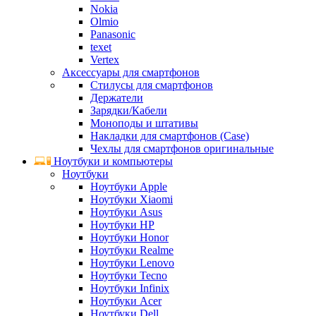
Nokia
Olmio
Panasonic
texet
Vertex
Аксессуары для смартфонов
Стилусы для смартфонов
Держатели
Зарядки/Кабели
Моноподы и штативы
Накладки для смартфонов (Case)
Чехлы для смартфонов оригинальные
Ноутбуки и компьютеры
Ноутбуки
Ноутбуки Apple
Ноутбуки Xiaomi
Ноутбуки Asus
Ноутбуки HP
Ноутбуки Honor
Ноутбуки Realme
Ноутбуки Lenovo
Ноутбуки Tecno
Ноутбуки Infinix
Ноутбуки Acer
Ноутбуки Dell