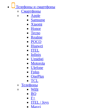
Телефоны и смартфоны
Смартфоны
Apple
Samsung
Xiaomi
Honor
Tecno
Realme
POCO
Huawei
ITEL
Infinix
Umidigi
Motorola
Ulefone
Fplus
OnePlus
TCL
Телефоны
Wifit
BQ
F+
ITEL / Joys
Maxvi