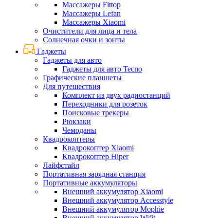
Массажеры Fittop
Массажеры Lefan
Массажеры Xiaomi
Очистители для лица и тела
Солнечная очки и зонты
Гаджеты
Гаджеты для авто
Гаджеты для авто Tecno
Графические планшеты
Для путешествия
Комплект из двух радиостанций
Переходники для розеток
Поисковые трекеры
Рюкзаки
Чемоданы
Квадрокоптеры
Квадрокоптер Xiaomi
Квадрокоптер Hiper
Лайфстайл
Портативная зарядная станция
Портативные аккумуляторы
Внешний аккумулятор Xiaomi
Внешний аккумулятор Accesstyle
Внешний аккумулятор Mophie
Внешний аккумулятор Wifit