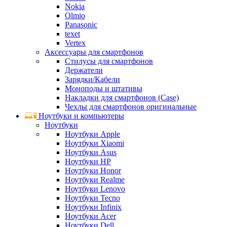
Nokia
Olmio
Panasonic
texet
Vertex
Аксессуары для смартфонов
Стилусы для смартфонов
Держатели
Зарядки/Кабели
Моноподы и штативы
Накладки для смартфонов (Case)
Чехлы для смартфонов оригинальные
Ноутбуки и компьютеры
Ноутбуки
Ноутбуки Apple
Ноутбуки Xiaomi
Ноутбуки Asus
Ноутбуки HP
Ноутбуки Honor
Ноутбуки Realme
Ноутбуки Lenovo
Ноутбуки Tecno
Ноутбуки Infinix
Ноутбуки Acer
Ноутбуки Dell