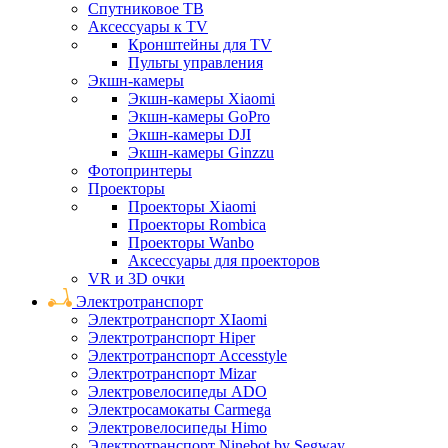
Спутниковое ТВ
Аксессуары к TV
Кронштейны для TV
Пульты управления
Экшн-камеры
Экшн-камеры Xiaomi
Экшн-камеры GoPro
Экшн-камеры DJI
Экшн-камеры Ginzzu
Фотопринтеры
Проекторы
Проекторы Xiaomi
Проекторы Rombica
Проекторы Wanbo
Аксессуары для проекторов
VR и 3D очки
Электротранспорт
Электротранспорт XIaomi
Электротранспорт Hiper
Электротранспорт Accesstyle
Электротранспорт Mizar
Электровелосипеды ADO
Электросамокаты Carmega
Электровелосипеды Himo
Электротранспорт Ninebot by Segway