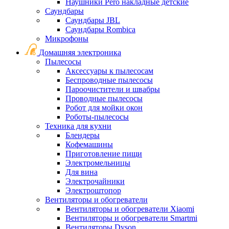
Наушники Pero накладные детские
Саундбары
Саундбары JBL
Саундбары Rombica
Микрофоны
Домашняя электроника
Пылесосы
Аксессуары к пылесосам
Беспроводные пылесосы
Пароочистители и швабры
Проводные пылесосы
Робот для мойки окон
Роботы-пылесосы
Техника для кухни
Блендеры
Кофемашины
Приготовление пищи
Электромельницы
Для вина
Электрочайники
Электроштопор
Вентиляторы и обогреватели
Вентиляторы и обогреватели Xiaomi
Вентиляторы и обогреватели Smartmi
Вентиляторы Dyson