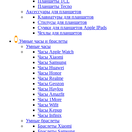
Планшеты TCL
Планшеты Tecno
Аксессуары для планшетов
Клавиатуры для планшетов
Стилусы для планшетов
Сумки для планшетов Apple IPads
Чехлы для планшетов
Умные часы и браслеты
Умные часы
Часы Apple Watch
Часы Xiaomi
Часы Samsung
Часы Huawei
Часы Honor
Часы Realme
Часы Geozon
Часы Haylou
Часы Amazfit
Часы 1More
Часы Wifit
Часы Kepup
Часы Infinix
Умные браслеты
Браслеты Xiaomi
Браслеты Samsung