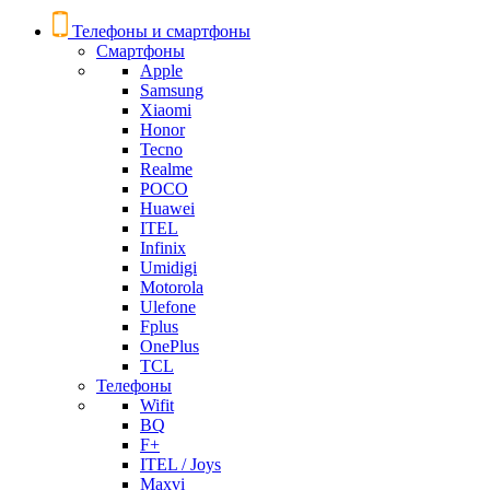
Телефоны и смартфоны
Смартфоны
Apple
Samsung
Xiaomi
Honor
Tecno
Realme
POCO
Huawei
ITEL
Infinix
Umidigi
Motorola
Ulefone
Fplus
OnePlus
TCL
Телефоны
Wifit
BQ
F+
ITEL / Joys
Maxvi