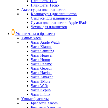
Планшеты TCL
Планшеты Tecno
Аксессуары для планшетов
Клавиатуры для планшетов
Стилусы для планшетов
Сумки для планшетов Apple IPads
Чехлы для планшетов
Умные часы и браслеты
Умные часы
Часы Apple Watch
Часы Xiaomi
Часы Samsung
Часы Huawei
Часы Honor
Часы Realme
Часы Geozon
Часы Haylou
Часы Amazfit
Часы 1More
Часы Wifit
Часы Kepup
Часы Infinix
Умные браслеты
Браслеты Xiaomi
Браслеты Samsung