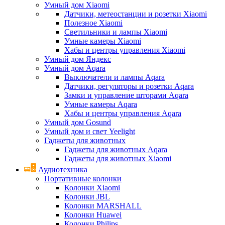
Умный дом Xiaomi
Датчики, метеостанции и розетки Xiaomi
Полезное Xiaomi
Светильники и лампы Xiaomi
Умные камеры Xiaomi
Хабы и центры управления Xiaomi
Умный дом Яндекс
Умный дом Aqara
Выключатели и лампы Aqara
Датчики, регуляторы и розетки Aqara
Замки и управление шторами Aqara
Умные камеры Aqara
Хабы и центры управления Aqara
Умный дом Gosund
Умный дом и свет Yeelight
Гаджеты для животных
Гаджеты для животных Aqara
Гаджеты для животных Xiaomi
Аудиотехника
Портативные колонки
Колонки Xiaomi
Колонки JBL
Колонки MARSHALL
Колонки Huawei
Колонки Philips