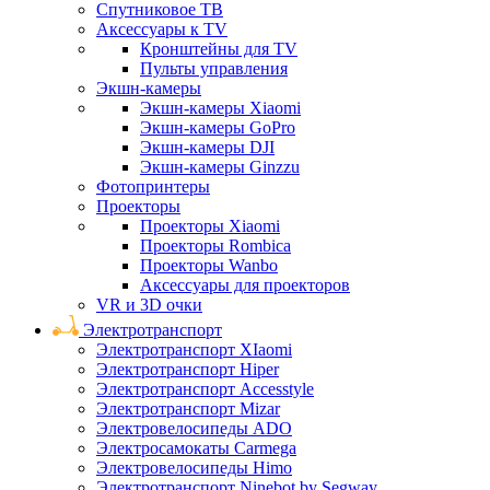
Спутниковое ТВ
Аксессуары к TV
Кронштейны для TV
Пульты управления
Экшн-камеры
Экшн-камеры Xiaomi
Экшн-камеры GoPro
Экшн-камеры DJI
Экшн-камеры Ginzzu
Фотопринтеры
Проекторы
Проекторы Xiaomi
Проекторы Rombica
Проекторы Wanbo
Аксессуары для проекторов
VR и 3D очки
Электротранспорт
Электротранспорт XIaomi
Электротранспорт Hiper
Электротранспорт Accesstyle
Электротранспорт Mizar
Электровелосипеды ADO
Электросамокаты Carmega
Электровелосипеды Himo
Электротранспорт Ninebot by Segway