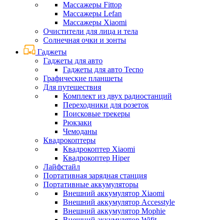
Массажеры Fittop
Массажеры Lefan
Массажеры Xiaomi
Очистители для лица и тела
Солнечная очки и зонты
Гаджеты
Гаджеты для авто
Гаджеты для авто Tecno
Графические планшеты
Для путешествия
Комплект из двух радиостанций
Переходники для розеток
Поисковые трекеры
Рюкзаки
Чемоданы
Квадрокоптеры
Квадрокоптер Xiaomi
Квадрокоптер Hiper
Лайфстайл
Портативная зарядная станция
Портативные аккумуляторы
Внешний аккумулятор Xiaomi
Внешний аккумулятор Accesstyle
Внешний аккумулятор Mophie
Внешний аккумулятор Wifit