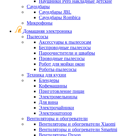
Наушники Pero накладные детские
Саундбары
Саундбары JBL
Саундбары Rombica
Микрофоны
Домашняя электроника
Пылесосы
Аксессуары к пылесосам
Беспроводные пылесосы
Пароочистители и швабры
Проводные пылесосы
Робот для мойки окон
Роботы-пылесосы
Техника для кухни
Блендеры
Кофемашины
Приготовление пищи
Электромельницы
Для вина
Электрочайники
Электроштопор
Вентиляторы и обогреватели
Вентиляторы и обогреватели Xiaomi
Вентиляторы и обогреватели Smartmi
Вентиляторы Dyson