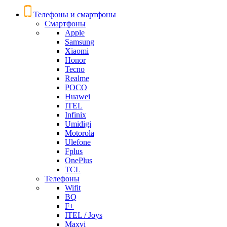
Телефоны и смартфоны
Смартфоны
Apple
Samsung
Xiaomi
Honor
Tecno
Realme
POCO
Huawei
ITEL
Infinix
Umidigi
Motorola
Ulefone
Fplus
OnePlus
TCL
Телефоны
Wifit
BQ
F+
ITEL / Joys
Maxvi