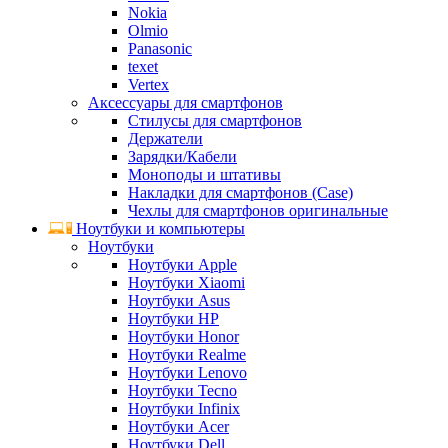
Nokia
Olmio
Panasonic
texet
Vertex
Аксессуары для смартфонов
Стилусы для смартфонов
Держатели
Зарядки/Кабели
Моноподы и штативы
Накладки для смартфонов (Case)
Чехлы для смартфонов оригинальные
Ноутбуки и компьютеры
Ноутбуки
Ноутбуки Apple
Ноутбуки Xiaomi
Ноутбуки Asus
Ноутбуки HP
Ноутбуки Honor
Ноутбуки Realme
Ноутбуки Lenovo
Ноутбуки Tecno
Ноутбуки Infinix
Ноутбуки Acer
Ноутбуки Dell