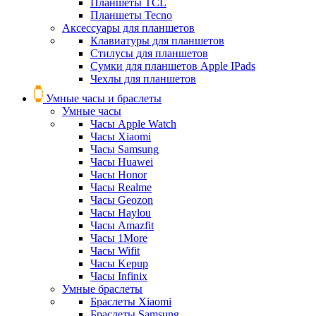
Планшеты TCL
Планшеты Tecno
Аксессуары для планшетов
Клавиатуры для планшетов
Стилусы для планшетов
Сумки для планшетов Apple IPads
Чехлы для планшетов
Умные часы и браслеты
Умные часы
Часы Apple Watch
Часы Xiaomi
Часы Samsung
Часы Huawei
Часы Honor
Часы Realme
Часы Geozon
Часы Haylou
Часы Amazfit
Часы 1More
Часы Wifit
Часы Kepup
Часы Infinix
Умные браслеты
Браслеты Xiaomi
Браслеты Samsung