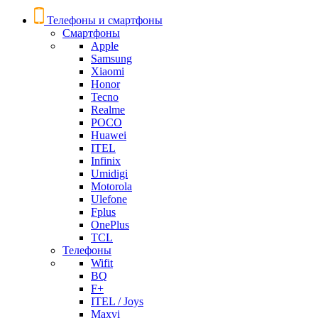
Телефоны и смартфоны
Смартфоны
Apple
Samsung
Xiaomi
Honor
Tecno
Realme
POCO
Huawei
ITEL
Infinix
Umidigi
Motorola
Ulefone
Fplus
OnePlus
TCL
Телефоны
Wifit
BQ
F+
ITEL / Joys
Maxvi