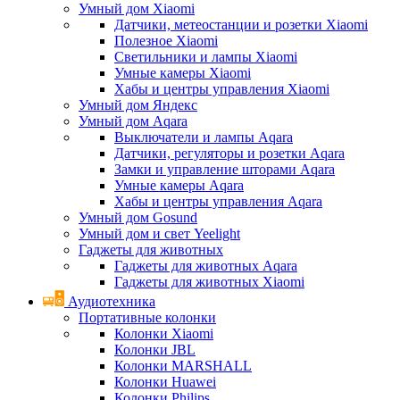
Умный дом Xiaomi
Датчики, метеостанции и розетки Xiaomi
Полезное Xiaomi
Светильники и лампы Xiaomi
Умные камеры Xiaomi
Хабы и центры управления Xiaomi
Умный дом Яндекс
Умный дом Aqara
Выключатели и лампы Aqara
Датчики, регуляторы и розетки Aqara
Замки и управление шторами Aqara
Умные камеры Aqara
Хабы и центры управления Aqara
Умный дом Gosund
Умный дом и свет Yeelight
Гаджеты для животных
Гаджеты для животных Aqara
Гаджеты для животных Xiaomi
Аудиотехника
Портативные колонки
Колонки Xiaomi
Колонки JBL
Колонки MARSHALL
Колонки Huawei
Колонки Philips