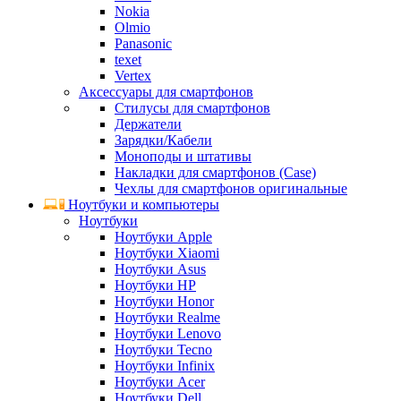
Nokia
Olmio
Panasonic
texet
Vertex
Аксессуары для смартфонов
Стилусы для смартфонов
Держатели
Зарядки/Кабели
Моноподы и штативы
Накладки для смартфонов (Case)
Чехлы для смартфонов оригинальные
Ноутбуки и компьютеры
Ноутбуки
Ноутбуки Apple
Ноутбуки Xiaomi
Ноутбуки Asus
Ноутбуки HP
Ноутбуки Honor
Ноутбуки Realme
Ноутбуки Lenovo
Ноутбуки Tecno
Ноутбуки Infinix
Ноутбуки Acer
Ноутбуки Dell