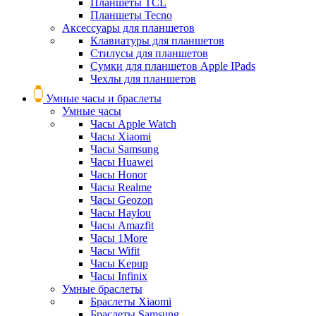
Планшеты TCL
Планшеты Tecno
Аксессуары для планшетов
Клавиатуры для планшетов
Стилусы для планшетов
Сумки для планшетов Apple IPads
Чехлы для планшетов
Умные часы и браслеты
Умные часы
Часы Apple Watch
Часы Xiaomi
Часы Samsung
Часы Huawei
Часы Honor
Часы Realme
Часы Geozon
Часы Haylou
Часы Amazfit
Часы 1More
Часы Wifit
Часы Kepup
Часы Infinix
Умные браслеты
Браслеты Xiaomi
Браслеты Samsung