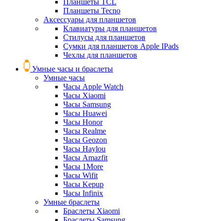
Планшеты TCL
Планшеты Tecno
Аксессуары для планшетов
Клавиатуры для планшетов
Стилусы для планшетов
Сумки для планшетов Apple IPads
Чехлы для планшетов
Умные часы и браслеты
Умные часы
Часы Apple Watch
Часы Xiaomi
Часы Samsung
Часы Huawei
Часы Honor
Часы Realme
Часы Geozon
Часы Haylou
Часы Amazfit
Часы 1More
Часы Wifit
Часы Kepup
Часы Infinix
Умные браслеты
Браслеты Xiaomi
Браслеты Samsung