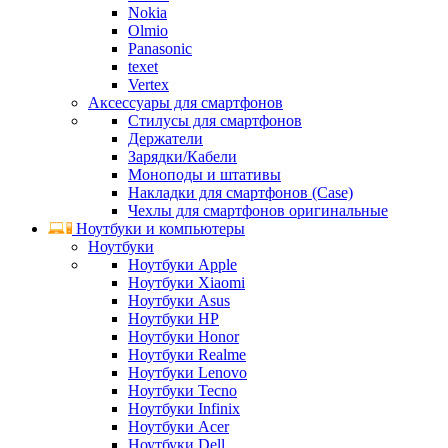
Nokia
Olmio
Panasonic
texet
Vertex
Аксессуары для смартфонов
Стилусы для смартфонов
Держатели
Зарядки/Кабели
Моноподы и штативы
Накладки для смартфонов (Case)
Чехлы для смартфонов оригинальные
Ноутбуки и компьютеры
Ноутбуки
Ноутбуки Apple
Ноутбуки Xiaomi
Ноутбуки Asus
Ноутбуки HP
Ноутбуки Honor
Ноутбуки Realme
Ноутбуки Lenovo
Ноутбуки Tecno
Ноутбуки Infinix
Ноутбуки Acer
Ноутбуки Dell