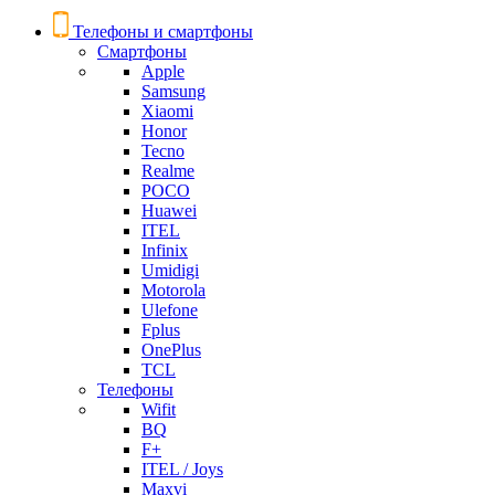
Телефоны и смартфоны
Смартфоны
Apple
Samsung
Xiaomi
Honor
Tecno
Realme
POCO
Huawei
ITEL
Infinix
Umidigi
Motorola
Ulefone
Fplus
OnePlus
TCL
Телефоны
Wifit
BQ
F+
ITEL / Joys
Maxvi