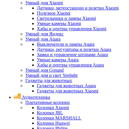
Умный дом Xiaomi
Датчики, метеостанции и розетки Xiaomi
Полезное Xiaomi
Светильники и лампы Xiaomi
Умные камеры Xiaomi
Хабы и центры управления Xiaomi
Умный дом Яндекс
Умный дом Aqara
Выключатели и лампы Aqara
Датчики, регуляторы и розетки Aqara
Замки и управление шторами Aqara
Умные камеры Aqara
Хабы и центры управления Aqara
Умный дом Gosund
Умный дом и свет Yeelight
Гаджеты для животных
Гаджеты для животных Aqara
Гаджеты для животных Xiaomi
Аудиотехника
Портативные колонки
Колонки Xiaomi
Колонки JBL
Колонки MARSHALL
Колонки Huawei
Колонки Philips