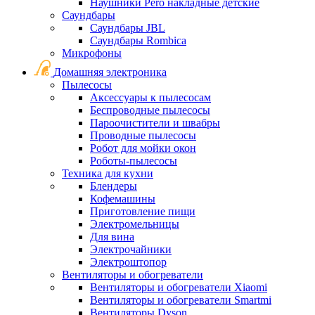
Наушники Pero накладные детские
Саундбары
Саундбары JBL
Саундбары Rombica
Микрофоны
Домашняя электроника
Пылесосы
Аксессуары к пылесосам
Беспроводные пылесосы
Пароочистители и швабры
Проводные пылесосы
Робот для мойки окон
Роботы-пылесосы
Техника для кухни
Блендеры
Кофемашины
Приготовление пищи
Электромельницы
Для вина
Электрочайники
Электроштопор
Вентиляторы и обогреватели
Вентиляторы и обогреватели Xiaomi
Вентиляторы и обогреватели Smartmi
Вентиляторы Dyson