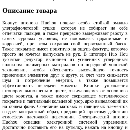
Описание товара
Корпус штопора Huohou покрыт особо стойкой эмалью
ультрафиолетовой сушки, которая не собирает на себе
отпечатки пальцев, а также прекрасно выдерживает работу в
самых суровых условиях, не покрываясь царапинами и
коррозией, при этом сохраняя свой первозданный блеск.
Такое покрытие имеет приятную на ощупь фактуру, которую
просто не хочется выпускать из рук. В штопоре Huo Hou
зубчатый редуктор выполнен из усиленных углеродным
волокном полимерных материалов по передовой японской
технологии, чтобы обеспечить высочайшую точность
прилегания элементов друг к другу, за счет чего снижается
шум и потребление энергии, а также повышается
эффективность передачи момента. Кнопки управления
штопором выполнены в цвете, отличающемся от основного
цвета корпуса, а также имеют сверкающее металлическое
покрытие и тактильный кольцевой узор, ярко выделяющий их
на общем фоне. Сочетание матовых и глянцевых элементов
создает контрастный образ, придающий простому действию
атмосферу настоящей церемонии. Электрический штопор
Huohou оснащен электронной системой управления.
Достаточно поставить его на бутылку, нажать на кнопку и