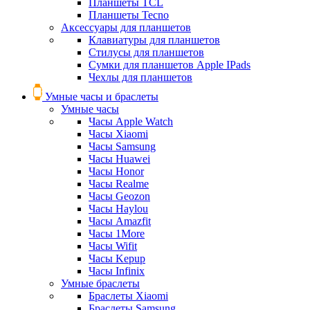
Планшеты TCL
Планшеты Tecno
Аксессуары для планшетов
Клавиатуры для планшетов
Стилусы для планшетов
Сумки для планшетов Apple IPads
Чехлы для планшетов
Умные часы и браслеты
Умные часы
Часы Apple Watch
Часы Xiaomi
Часы Samsung
Часы Huawei
Часы Honor
Часы Realme
Часы Geozon
Часы Haylou
Часы Amazfit
Часы 1More
Часы Wifit
Часы Kepup
Часы Infinix
Умные браслеты
Браслеты Xiaomi
Браслеты Samsung