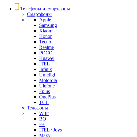
Телефоны и смартфоны
Смартфоны
Apple
Samsung
Xiaomi
Honor
Tecno
Realme
POCO
Huawei
ITEL
Infinix
Umidigi
Motorola
Ulefone
Fplus
OnePlus
TCL
Телефоны
Wifit
BQ
F+
ITEL / Joys
Maxvi