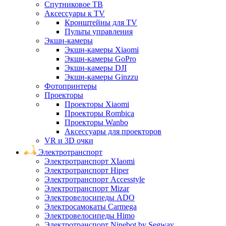
Спутниковое ТВ
Аксессуары к TV
Кронштейны для TV
Пульты управления
Экшн-камеры
Экшн-камеры Xiaomi
Экшн-камеры GoPro
Экшн-камеры DJI
Экшн-камеры Ginzzu
Фотопринтеры
Проекторы
Проекторы Xiaomi
Проекторы Rombica
Проекторы Wanbo
Аксессуары для проекторов
VR и 3D очки
Электротранспорт
Электротранспорт XIaomi
Электротранспорт Hiper
Электротранспорт Accesstyle
Электротранспорт Mizar
Электровелосипеды ADO
Электросамокаты Carmega
Электровелосипеды Himo
Электротранспорт Ninebot by Segway