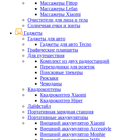
Массажеры Fittop
Массажеры Lefan
Массажеры Xiaomi
Очистители для лица и тела
Солнечная очки и зонты
Гаджеты
Гаджеты для авто
Гаджеты для авто Tecno
Графические планшеты
Для путешествия
Комплект из двух радиостанций
Переходники для розеток
Поисковые трекеры
Рюкзаки
Чемоданы
Квадрокоптеры
Квадрокоптер Xiaomi
Квадрокоптер Hiper
Лайфстайл
Портативная зарядная станция
Портативные аккумуляторы
Внешний аккумулятор Xiaomi
Внешний аккумулятор Accesstyle
Внешний аккумулятор Mophie
Внешний аккумулятор Wifit