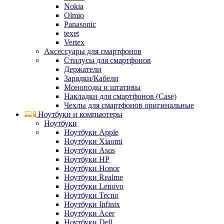
Nokia
Olmio
Panasonic
texet
Vertex
Аксессуары для смартфонов
Стилусы для смартфонов
Держатели
Зарядки/Кабели
Моноподы и штативы
Накладки для смартфонов (Case)
Чехлы для смартфонов оригинальные
Ноутбуки и компьютеры
Ноутбуки
Ноутбуки Apple
Ноутбуки Xiaomi
Ноутбуки Asus
Ноутбуки HP
Ноутбуки Honor
Ноутбуки Realme
Ноутбуки Lenovo
Ноутбуки Tecno
Ноутбуки Infinix
Ноутбуки Acer
Ноутбуки Dell