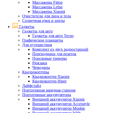
Массажеры Fittop
Массажеры Lefan
Массажеры Xiaomi
Очистители для лица и тела
Солнечная очки и зонты
Гаджеты
Гаджеты для авто
Гаджеты для авто Tecno
Графические планшеты
Для путешествия
Комплект из двух радиостанций
Переходники для розеток
Поисковые трекеры
Рюкзаки
Чемоданы
Квадрокоптеры
Квадрокоптер Xiaomi
Квадрокоптер Hiper
Лайфстайл
Портативная зарядная станция
Портативные аккумуляторы
Внешний аккумулятор Xiaomi
Внешний аккумулятор Accesstyle
Внешний аккумулятор Mophie
Внешний аккумулятор Wifit