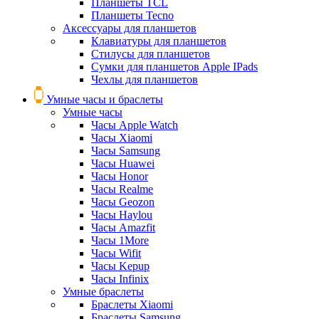
Планшеты TCL
Планшеты Tecno
Аксессуары для планшетов
Клавиатуры для планшетов
Стилусы для планшетов
Сумки для планшетов Apple IPads
Чехлы для планшетов
Умные часы и браслеты
Умные часы
Часы Apple Watch
Часы Xiaomi
Часы Samsung
Часы Huawei
Часы Honor
Часы Realme
Часы Geozon
Часы Haylou
Часы Amazfit
Часы 1More
Часы Wifit
Часы Kepup
Часы Infinix
Умные браслеты
Браслеты Xiaomi
Браслеты Samsung