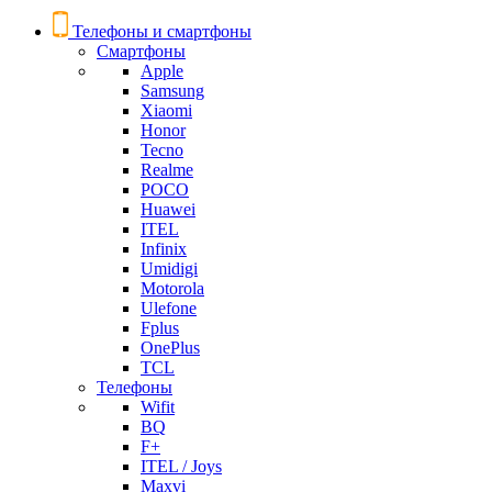
Телефоны и смартфоны
Смартфоны
Apple
Samsung
Xiaomi
Honor
Tecno
Realme
POCO
Huawei
ITEL
Infinix
Umidigi
Motorola
Ulefone
Fplus
OnePlus
TCL
Телефоны
Wifit
BQ
F+
ITEL / Joys
Maxvi