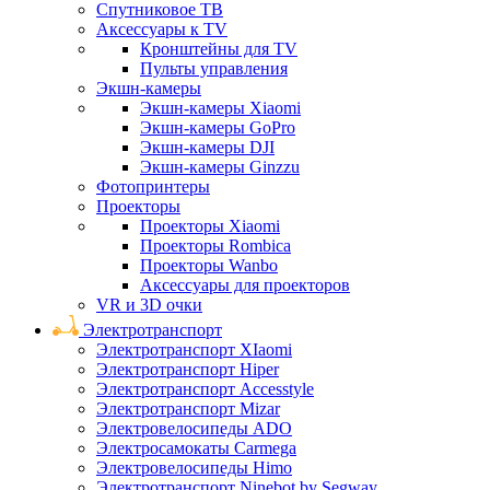
Спутниковое ТВ
Аксессуары к TV
Кронштейны для TV
Пульты управления
Экшн-камеры
Экшн-камеры Xiaomi
Экшн-камеры GoPro
Экшн-камеры DJI
Экшн-камеры Ginzzu
Фотопринтеры
Проекторы
Проекторы Xiaomi
Проекторы Rombica
Проекторы Wanbo
Аксессуары для проекторов
VR и 3D очки
Электротранспорт
Электротранспорт XIaomi
Электротранспорт Hiper
Электротранспорт Accesstyle
Электротранспорт Mizar
Электровелосипеды ADO
Электросамокаты Carmega
Электровелосипеды Himo
Электротранспорт Ninebot by Segway