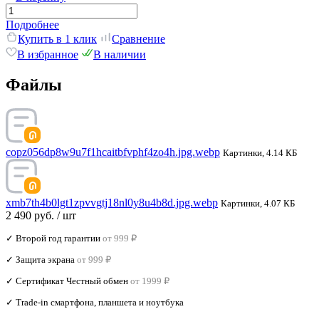
Подробнее
Купить в 1 клик
Сравнение
В избранное
В наличии
Файлы
copz056dp8w9u7f1hcaitbfvphf4zo4h.jpg.webp
Картинки, 4.14 КБ
xmb7th4b0lgt1zpvvgtj18nl0y8u4b8d.jpg.webp
Картинки, 4.07 КБ
2 490 руб.
/ шт
✓ Второй год гарантии
от 999 ₽
✓ Защита экрана
от 999 ₽
✓ Сертификат Честный обмен
от 1999 ₽
✓ Trade‑in смартфона, планшета и ноутбука