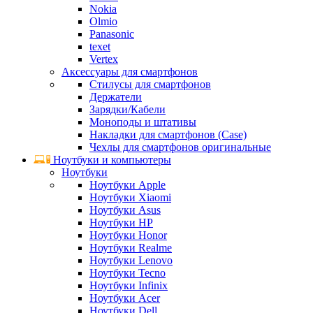
Nokia
Olmio
Panasonic
texet
Vertex
Аксессуары для смартфонов
Стилусы для смартфонов
Держатели
Зарядки/Кабели
Моноподы и штативы
Накладки для смартфонов (Case)
Чехлы для смартфонов оригинальные
Ноутбуки и компьютеры
Ноутбуки
Ноутбуки Apple
Ноутбуки Xiaomi
Ноутбуки Asus
Ноутбуки HP
Ноутбуки Honor
Ноутбуки Realme
Ноутбуки Lenovo
Ноутбуки Tecno
Ноутбуки Infinix
Ноутбуки Acer
Ноутбуки Dell