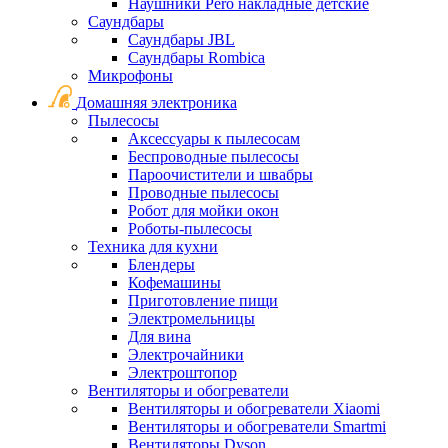
Наушники Pero накладные детские
Саундбары
Саундбары JBL
Саундбары Rombica
Микрофоны
Домашняя электроника
Пылесосы
Аксессуары к пылесосам
Беспроводные пылесосы
Пароочистители и швабры
Проводные пылесосы
Робот для мойки окон
Роботы-пылесосы
Техника для кухни
Блендеры
Кофемашины
Приготовление пищи
Электромельницы
Для вина
Электрочайники
Электроштопор
Вентиляторы и обогреватели
Вентиляторы и обогреватели Xiaomi
Вентиляторы и обогреватели Smartmi
Вентиляторы Dyson