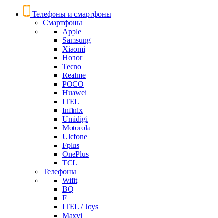
Телефоны и смартфоны
Смартфоны
Apple
Samsung
Xiaomi
Honor
Tecno
Realme
POCO
Huawei
ITEL
Infinix
Umidigi
Motorola
Ulefone
Fplus
OnePlus
TCL
Телефоны
Wifit
BQ
F+
ITEL / Joys
Maxvi