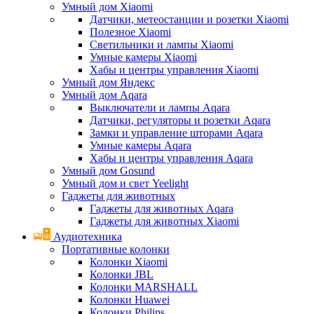
Умный дом Xiaomi
Датчики, метеостанции и розетки Xiaomi
Полезное Xiaomi
Светильники и лампы Xiaomi
Умные камеры Xiaomi
Хабы и центры управления Xiaomi
Умный дом Яндекс
Умный дом Aqara
Выключатели и лампы Aqara
Датчики, регуляторы и розетки Aqara
Замки и управление шторами Aqara
Умные камеры Aqara
Хабы и центры управления Aqara
Умный дом Gosund
Умный дом и свет Yeelight
Гаджеты для животных
Гаджеты для животных Aqara
Гаджеты для животных Xiaomi
Аудиотехника
Портативные колонки
Колонки Xiaomi
Колонки JBL
Колонки MARSHALL
Колонки Huawei
Колонки Philips