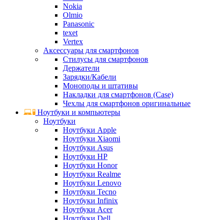
Nokia
Olmio
Panasonic
texet
Vertex
Аксессуары для смартфонов
Стилусы для смартфонов
Держатели
Зарядки/Кабели
Моноподы и штативы
Накладки для смартфонов (Case)
Чехлы для смартфонов оригинальные
Ноутбуки и компьютеры
Ноутбуки
Ноутбуки Apple
Ноутбуки Xiaomi
Ноутбуки Asus
Ноутбуки HP
Ноутбуки Honor
Ноутбуки Realme
Ноутбуки Lenovo
Ноутбуки Tecno
Ноутбуки Infinix
Ноутбуки Acer
Ноутбуки Dell