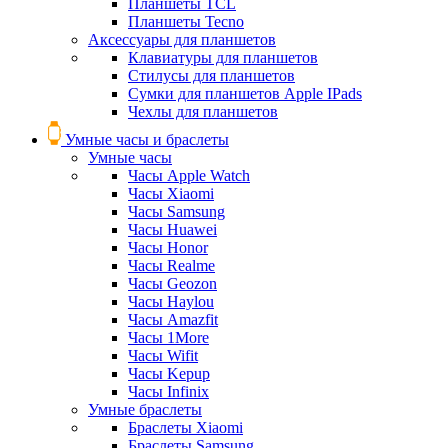
Планшеты TCL
Планшеты Tecno
Аксессуары для планшетов
Клавиатуры для планшетов
Стилусы для планшетов
Сумки для планшетов Apple IPads
Чехлы для планшетов
Умные часы и браслеты
Умные часы
Часы Apple Watch
Часы Xiaomi
Часы Samsung
Часы Huawei
Часы Honor
Часы Realme
Часы Geozon
Часы Haylou
Часы Amazfit
Часы 1More
Часы Wifit
Часы Kepup
Часы Infinix
Умные браслеты
Браслеты Xiaomi
Браслеты Samsung