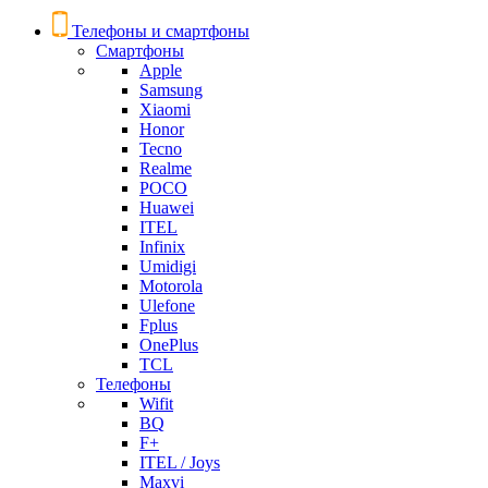
Телефоны и смартфоны
Смартфоны
Apple
Samsung
Xiaomi
Honor
Tecno
Realme
POCO
Huawei
ITEL
Infinix
Umidigi
Motorola
Ulefone
Fplus
OnePlus
TCL
Телефоны
Wifit
BQ
F+
ITEL / Joys
Maxvi