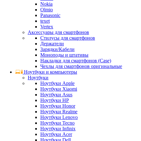
Nokia
Olmio
Panasonic
texet
Vertex
Аксессуары для смартфонов
Стилусы для смартфонов
Держатели
Зарядки/Кабели
Моноподы и штативы
Накладки для смартфонов (Case)
Чехлы для смартфонов оригинальные
Ноутбуки и компьютеры
Ноутбуки
Ноутбуки Apple
Ноутбуки Xiaomi
Ноутбуки Asus
Ноутбуки HP
Ноутбуки Honor
Ноутбуки Realme
Ноутбуки Lenovo
Ноутбуки Tecno
Ноутбуки Infinix
Ноутбуки Acer
Ноутбуки Dell