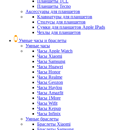
Планшеты TCL
Планшеты Tecno
Аксессуары для планшетов
Клавиатуры для планшетов
Стилусы для планшетов
Сумки для планшетов Apple IPads
Чехлы для планшетов
Умные часы и браслеты
Умные часы
Часы Apple Watch
Часы Xiaomi
Часы Samsung
Часы Huawei
Часы Honor
Часы Realme
Часы Geozon
Часы Haylou
Часы Amazfit
Часы 1More
Часы Wifit
Часы Kepup
Часы Infinix
Умные браслеты
Браслеты Xiaomi
Браслеты Samsung