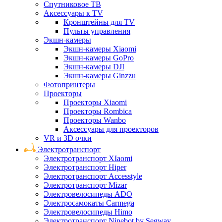
Спутниковое ТВ
Аксессуары к TV
Кронштейны для TV
Пульты управления
Экшн-камеры
Экшн-камеры Xiaomi
Экшн-камеры GoPro
Экшн-камеры DJI
Экшн-камеры Ginzzu
Фотопринтеры
Проекторы
Проекторы Xiaomi
Проекторы Rombica
Проекторы Wanbo
Аксессуары для проекторов
VR и 3D очки
Электротранспорт
Электротранспорт XIaomi
Электротранспорт Hiper
Электротранспорт Accesstyle
Электротранспорт Mizar
Электровелосипеды ADO
Электросамокаты Carmega
Электровелосипеды Himo
Электротранспорт Ninebot by Segway