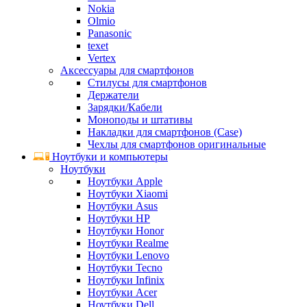
Nokia
Olmio
Panasonic
texet
Vertex
Аксессуары для смартфонов
Стилусы для смартфонов
Держатели
Зарядки/Кабели
Моноподы и штативы
Накладки для смартфонов (Case)
Чехлы для смартфонов оригинальные
Ноутбуки и компьютеры
Ноутбуки
Ноутбуки Apple
Ноутбуки Xiaomi
Ноутбуки Asus
Ноутбуки HP
Ноутбуки Honor
Ноутбуки Realme
Ноутбуки Lenovo
Ноутбуки Tecno
Ноутбуки Infinix
Ноутбуки Acer
Ноутбуки Dell