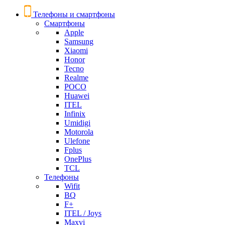
Телефоны и смартфоны
Смартфоны
Apple
Samsung
Xiaomi
Honor
Tecno
Realme
POCO
Huawei
ITEL
Infinix
Umidigi
Motorola
Ulefone
Fplus
OnePlus
TCL
Телефоны
Wifit
BQ
F+
ITEL / Joys
Maxvi