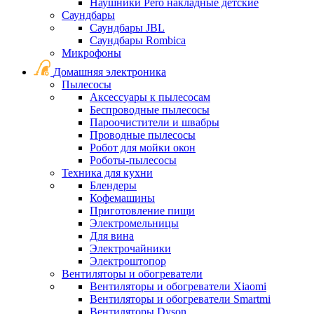
Наушники Pero накладные детские
Саундбары
Саундбары JBL
Саундбары Rombica
Микрофоны
Домашняя электроника
Пылесосы
Аксессуары к пылесосам
Беспроводные пылесосы
Пароочистители и швабры
Проводные пылесосы
Робот для мойки окон
Роботы-пылесосы
Техника для кухни
Блендеры
Кофемашины
Приготовление пищи
Электромельницы
Для вина
Электрочайники
Электроштопор
Вентиляторы и обогреватели
Вентиляторы и обогреватели Xiaomi
Вентиляторы и обогреватели Smartmi
Вентиляторы Dyson