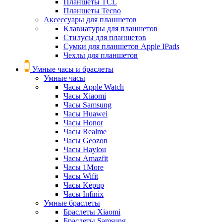
Планшеты TCL
Планшеты Tecno
Аксессуары для планшетов
Клавиатуры для планшетов
Стилусы для планшетов
Сумки для планшетов Apple IPads
Чехлы для планшетов
Умные часы и браслеты
Умные часы
Часы Apple Watch
Часы Xiaomi
Часы Samsung
Часы Huawei
Часы Honor
Часы Realme
Часы Geozon
Часы Haylou
Часы Amazfit
Часы 1More
Часы Wifit
Часы Kepup
Часы Infinix
Умные браслеты
Браслеты Xiaomi
Браслеты Samsung