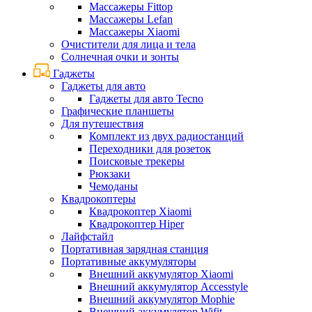
Массажеры Fittop
Массажеры Lefan
Массажеры Xiaomi
Очистители для лица и тела
Солнечная очки и зонты
Гаджеты
Гаджеты для авто
Гаджеты для авто Tecno
Графические планшеты
Для путешествия
Комплект из двух радиостанций
Переходники для розеток
Поисковые трекеры
Рюкзаки
Чемоданы
Квадрокоптеры
Квадрокоптер Xiaomi
Квадрокоптер Hiper
Лайфстайл
Портативная зарядная станция
Портативные аккумуляторы
Внешний аккумулятор Xiaomi
Внешний аккумулятор Accesstyle
Внешний аккумулятор Mophie
Внешний аккумулятор Wifit