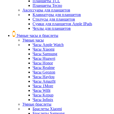
Планшеты TCL
Планшеты Tecno
Аксессуары для планшетов
Клавиатуры для планшетов
Стилусы для планшетов
Сумки для планшетов Apple IPads
Чехлы для планшетов
Умные часы и браслеты
Умные часы
Часы Apple Watch
Часы Xiaomi
Часы Samsung
Часы Huawei
Часы Honor
Часы Realme
Часы Geozon
Часы Haylou
Часы Amazfit
Часы 1More
Часы Wifit
Часы Kepup
Часы Infinix
Умные браслеты
Браслеты Xiaomi
Браслеты Samsung