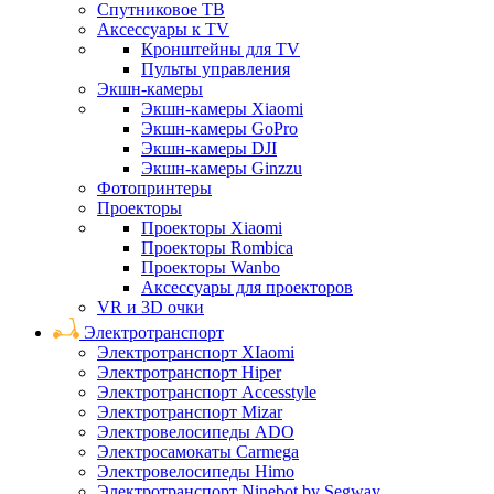
Спутниковое ТВ
Аксессуары к TV
Кронштейны для TV
Пульты управления
Экшн-камеры
Экшн-камеры Xiaomi
Экшн-камеры GoPro
Экшн-камеры DJI
Экшн-камеры Ginzzu
Фотопринтеры
Проекторы
Проекторы Xiaomi
Проекторы Rombica
Проекторы Wanbo
Аксессуары для проекторов
VR и 3D очки
Электротранспорт
Электротранспорт XIaomi
Электротранспорт Hiper
Электротранспорт Accesstyle
Электротранспорт Mizar
Электровелосипеды ADO
Электросамокаты Carmega
Электровелосипеды Himo
Электротранспорт Ninebot by Segway