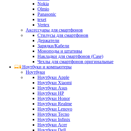
Nokia
Olmio
Panasonic
texet
Vertex
Аксессуары для смартфонов
Стилусы для смартфонов
Держатели
Зарядки/Кабели
Моноподы и штативы
Накладки для смартфонов (Case)
Чехлы для смартфонов оригинальные
Ноутбуки и компьютеры
Ноутбуки
Ноутбуки Apple
Ноутбуки Xiaomi
Ноутбуки Asus
Ноутбуки HP
Ноутбуки Honor
Ноутбуки Realme
Ноутбуки Lenovo
Ноутбуки Tecno
Ноутбуки Infinix
Ноутбуки Acer
Ноутбуки Dell