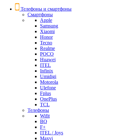
Телефоны и смартфоны
Смартфоны
Apple
Samsung
Xiaomi
Honor
Tecno
Realme
POCO
Huawei
ITEL
Infinix
Umidigi
Motorola
Ulefone
Fplus
OnePlus
TCL
Телефоны
Wifit
BQ
F+
ITEL / Joys
Maxvi