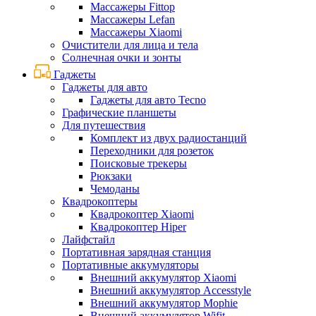
Массажеры Fittop
Массажеры Lefan
Массажеры Xiaomi
Очистители для лица и тела
Солнечная очки и зонты
Гаджеты
Гаджеты для авто
Гаджеты для авто Tecno
Графические планшеты
Для путешествия
Комплект из двух радиостанций
Переходники для розеток
Поисковые трекеры
Рюкзаки
Чемоданы
Квадрокоптеры
Квадрокоптер Xiaomi
Квадрокоптер Hiper
Лайфстайл
Портативная зарядная станция
Портативные аккумуляторы
Внешний аккумулятор Xiaomi
Внешний аккумулятор Accesstyle
Внешний аккумулятор Mophie
Внешний аккумулятор Wifit