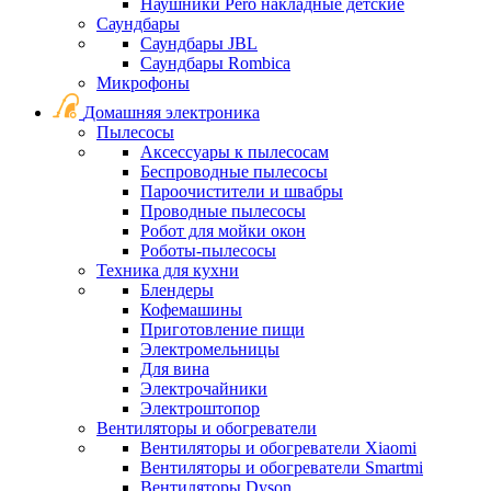
Наушники Pero накладные детские
Саундбары
Саундбары JBL
Саундбары Rombica
Микрофоны
Домашняя электроника
Пылесосы
Аксессуары к пылесосам
Беспроводные пылесосы
Пароочистители и швабры
Проводные пылесосы
Робот для мойки окон
Роботы-пылесосы
Техника для кухни
Блендеры
Кофемашины
Приготовление пищи
Электромельницы
Для вина
Электрочайники
Электроштопор
Вентиляторы и обогреватели
Вентиляторы и обогреватели Xiaomi
Вентиляторы и обогреватели Smartmi
Вентиляторы Dyson