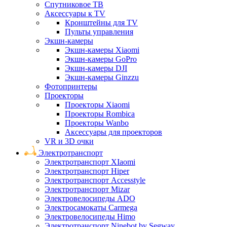
Спутниковое ТВ
Аксессуары к TV
Кронштейны для TV
Пульты управления
Экшн-камеры
Экшн-камеры Xiaomi
Экшн-камеры GoPro
Экшн-камеры DJI
Экшн-камеры Ginzzu
Фотопринтеры
Проекторы
Проекторы Xiaomi
Проекторы Rombica
Проекторы Wanbo
Аксессуары для проекторов
VR и 3D очки
Электротранспорт
Электротранспорт XIaomi
Электротранспорт Hiper
Электротранспорт Accesstyle
Электротранспорт Mizar
Электровелосипеды ADO
Электросамокаты Carmega
Электровелосипеды Himo
Электротранспорт Ninebot by Segway