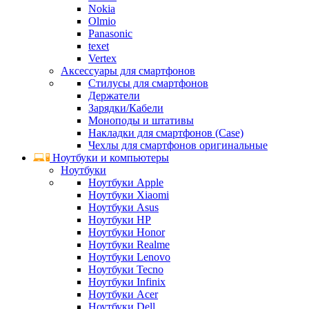
Nokia
Olmio
Panasonic
texet
Vertex
Аксессуары для смартфонов
Стилусы для смартфонов
Держатели
Зарядки/Кабели
Моноподы и штативы
Накладки для смартфонов (Case)
Чехлы для смартфонов оригинальные
Ноутбуки и компьютеры
Ноутбуки
Ноутбуки Apple
Ноутбуки Xiaomi
Ноутбуки Asus
Ноутбуки HP
Ноутбуки Honor
Ноутбуки Realme
Ноутбуки Lenovo
Ноутбуки Tecno
Ноутбуки Infinix
Ноутбуки Acer
Ноутбуки Dell