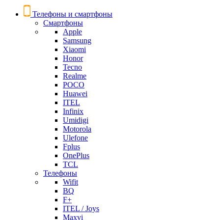
Телефоны и смартфоны
Смартфоны
Apple
Samsung
Xiaomi
Honor
Tecno
Realme
POCO
Huawei
ITEL
Infinix
Umidigi
Motorola
Ulefone
Fplus
OnePlus
TCL
Телефоны
Wifit
BQ
F+
ITEL / Joys
Maxvi