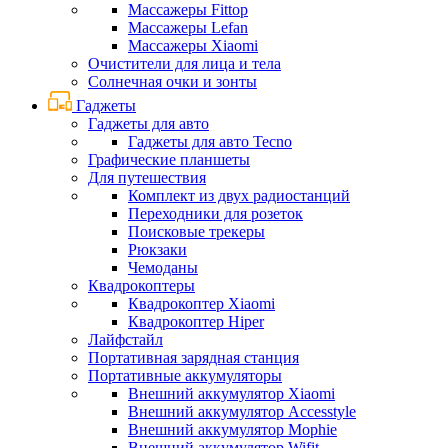
Массажеры Fittop
Массажеры Lefan
Массажеры Xiaomi
Очистители для лица и тела
Солнечная очки и зонты
Гаджеты
Гаджеты для авто
Гаджеты для авто Tecno
Графические планшеты
Для путешествия
Комплект из двух радиостанций
Переходники для розеток
Поисковые трекеры
Рюкзаки
Чемоданы
Квадрокоптеры
Квадрокоптер Xiaomi
Квадрокоптер Hiper
Лайфстайл
Портативная зарядная станция
Портативные аккумуляторы
Внешний аккумулятор Xiaomi
Внешний аккумулятор Accesstyle
Внешний аккумулятор Mophie
Внешний аккумулятор Wifit