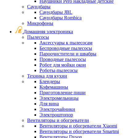
Наушники Pero накладные детские
Саундбары
Саундбары JBL
Саундбары Rombica
Микрофоны
Домашняя электроника
Пылесосы
Аксессуары к пылесосам
Беспроводные пылесосы
Пароочистители и швабры
Проводные пылесосы
Робот для мойки окон
Роботы-пылесосы
Техника для кухни
Блендеры
Кофемашины
Приготовление пищи
Электромельницы
Для вина
Электрочайники
Электроштопор
Вентиляторы и обогреватели
Вентиляторы и обогреватели Xiaomi
Вентиляторы и обогреватели Smartmi
Вентиляторы Dyson