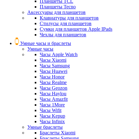
Планшеты TCL
Планшеты Tecno
Аксессуары для планшетов
Клавиатуры для планшетов
Стилусы для планшетов
Сумки для планшетов Apple IPads
Чехлы для планшетов
Умные часы и браслеты
Умные часы
Часы Apple Watch
Часы Xiaomi
Часы Samsung
Часы Huawei
Часы Honor
Часы Realme
Часы Geozon
Часы Haylou
Часы Amazfit
Часы 1More
Часы Wifit
Часы Kepup
Часы Infinix
Умные браслеты
Браслеты Xiaomi
Браслеты Samsung