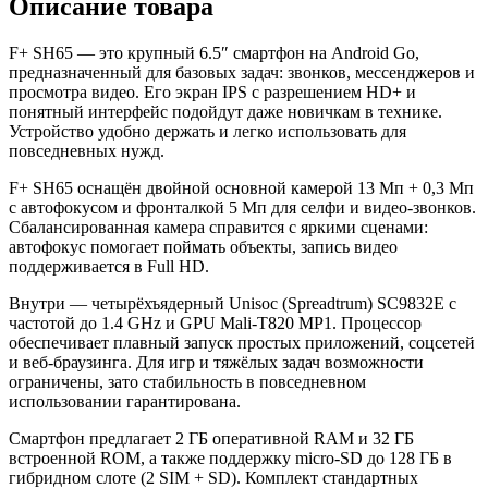
Описание товара
F+ SH65 — это крупный 6.5″ смартфон на Android Go,
предназначенный для базовых задач: звонков, мессенджеров и
просмотра видео. Его экран IPS с разрешением HD+ и
понятный интерфейс подойдут даже новичкам в технике.
Устройство удобно держать и легко использовать для
повседневных нужд.
F+ SH65 оснащён двойной основной камерой 13 Мп + 0,3 Мп
с автофокусом и фронталкой 5 Мп для селфи и видео-звонков.
Сбалансированная камера справится с яркими сценами:
автофокус помогает поймать объекты, запись видео
поддерживается в Full HD.
Внутри — четырёхъядерный Unisoc (Spreadtrum) SC9832E с
частотой до 1.4 GHz и GPU Mali‑T820 MP1. Процессор
обеспечивает плавный запуск простых приложений, соцсетей
и веб‑браузинга. Для игр и тяжёлых задач возможности
ограничены, зато стабильность в повседневном
использовании гарантирована.
Смартфон предлагает 2 ГБ оперативной RAM и 32 ГБ
встроенной ROM, а также поддержку micro‑SD до 128 ГБ в
гибридном слоте (2 SIM + SD). Комплект стандартных