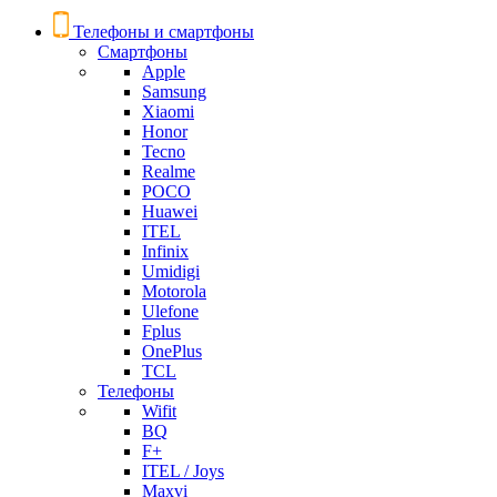
Телефоны и смартфоны
Смартфоны
Apple
Samsung
Xiaomi
Honor
Tecno
Realme
POCO
Huawei
ITEL
Infinix
Umidigi
Motorola
Ulefone
Fplus
OnePlus
TCL
Телефоны
Wifit
BQ
F+
ITEL / Joys
Maxvi