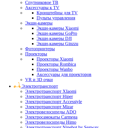
Спутниковое ТВ
Аксессуары к TV
Кронштейны для TV
Пульты управления
Экшн-камеры
Экшн-камеры Xiaomi
Экшн-камеры GoPro
Экшн-камеры DJI
Экшн-камеры Ginzzu
Фотопринтеры
Проекторы
Проекторы Xiaomi
Проекторы Rombica
Проекторы Wanbo
Аксессуары для проекторов
VR и 3D очки
Электротранспорт
Электротранспорт XIaomi
Электротранспорт Hiper
Электротранспорт Accesstyle
Электротранспорт Mizar
Электровелосипеды ADO
Электросамокаты Carmega
Электровелосипеды Himo
Электротранспорт Ninebot by Segway