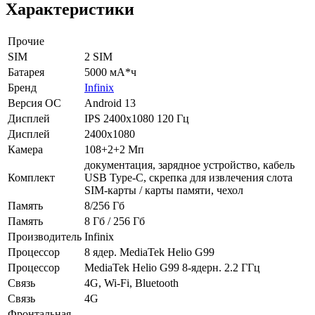
Характеристики
Прочие
SIM
2 SIM
Батарея
5000 мА*ч
Бренд
Infinix
Версия ОС
Android 13
Дисплей
IPS 2400x1080 120 Гц
Дисплей
2400x1080
Камера
108+2+2 Мп
документация, зарядное устройство, кабель
Комплект
USB Type-C, скрепка для извлечения слота
SIM-карты / карты памяти, чехол
Память
8/256 Гб
Память
8 Гб / 256 Гб
Производитель
Infinix
Процессор
8 ядер. MediaTek Helio G99
Процессор
MediaTek Helio G99 8-ядерн. 2.2 ГГц
Связь
4G, Wi-Fi, Bluetooth
Связь
4G
Фронтальная