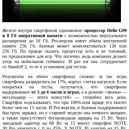
Железо внутри смартфонов одинаковое:
процессор Helio G99
и 8 Гб оперативной памяти
с возможностью виртуального
расширения до 16 Гб. Pro-версия имеет объем внутренней
памяти 256 Гб, базовая может комплектоваться 128 или
256 Гб. По правде сказать, процессор хоть и не топовый,
но предназначен для игр. Что логично, ведь компания делают
упор на мобильном гейминге. И раз уж она сотрудничает
со Standoff 2, то ее и установим для тестов.
Результаты на обоих смартфонах схожие: за час игры
смартфоны разрядились на 17%, корпус слегка нагрелся. Если
опираться на тесты, получается, что смартфоны
выдерживают
от 5 до 6 часов в играх,
а в режиме «звонки —
мессенджер — лента новостей» — спокойно весь день.
Смартфон подсказывает, что при 100%-ном заряде его хватит
более чем на 15 часов. И Pro-версия, и базовая поддерживают
быструю зарядку, но у старшей модели она немного мощнее,
а также присутствует беспроводная зарядка на 15 Вт. Через
заводской адаптер на 68 Вт за 15 минут смартфон NOTE
30 Pro зарядится с 0 до 45%. У NOTE 30 адаптер на 45 Вт,