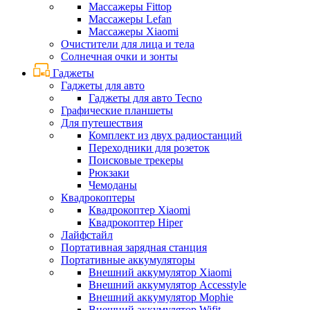
Массажеры Fittop
Массажеры Lefan
Массажеры Xiaomi
Очистители для лица и тела
Солнечная очки и зонты
Гаджеты
Гаджеты для авто
Гаджеты для авто Tecno
Графические планшеты
Для путешествия
Комплект из двух радиостанций
Переходники для розеток
Поисковые трекеры
Рюкзаки
Чемоданы
Квадрокоптеры
Квадрокоптер Xiaomi
Квадрокоптер Hiper
Лайфстайл
Портативная зарядная станция
Портативные аккумуляторы
Внешний аккумулятор Xiaomi
Внешний аккумулятор Accesstyle
Внешний аккумулятор Mophie
Внешний аккумулятор Wifit