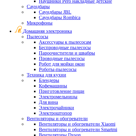
Наушники Pero накладные детские
Саундбары
Саундбары JBL
Саундбары Rombica
Микрофоны
Домашняя электроника
Пылесосы
Аксессуары к пылесосам
Беспроводные пылесосы
Пароочистители и швабры
Проводные пылесосы
Робот для мойки окон
Роботы-пылесосы
Техника для кухни
Блендеры
Кофемашины
Приготовление пищи
Электромельницы
Для вина
Электрочайники
Электроштопор
Вентиляторы и обогреватели
Вентиляторы и обогреватели Xiaomi
Вентиляторы и обогреватели Smartmi
Вентиляторы Dyson