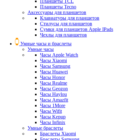
Планшеты TCL
Планшеты Tecno
Аксессуары для планшетов
Клавиатуры для планшетов
Стилусы для планшетов
Сумки для планшетов Apple IPads
Чехлы для планшетов
Умные часы и браслеты
Умные часы
Часы Apple Watch
Часы Xiaomi
Часы Samsung
Часы Huawei
Часы Honor
Часы Realme
Часы Geozon
Часы Haylou
Часы Amazfit
Часы 1More
Часы Wifit
Часы Kepup
Часы Infinix
Умные браслеты
Браслеты Xiaomi
Браслеты Samsung