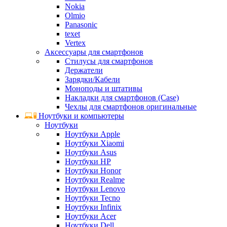
Nokia
Olmio
Panasonic
texet
Vertex
Аксессуары для смартфонов
Стилусы для смартфонов
Держатели
Зарядки/Кабели
Моноподы и штативы
Накладки для смартфонов (Case)
Чехлы для смартфонов оригинальные
Ноутбуки и компьютеры
Ноутбуки
Ноутбуки Apple
Ноутбуки Xiaomi
Ноутбуки Asus
Ноутбуки HP
Ноутбуки Honor
Ноутбуки Realme
Ноутбуки Lenovo
Ноутбуки Tecno
Ноутбуки Infinix
Ноутбуки Acer
Ноутбуки Dell