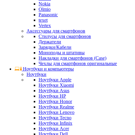
Nokia
Olmio
Panasonic
texet
Vertex
Аксессуары для смартфонов
Стилусы для смартфонов
Держатели
Зарядки/Кабели
Моноподы и штативы
Накладки для смартфонов (Case)
Чехлы для смартфонов оригинальные
Ноутбуки и компьютеры
Ноутбуки
Ноутбуки Apple
Ноутбуки Xiaomi
Ноутбуки Asus
Ноутбуки HP
Ноутбуки Honor
Ноутбуки Realme
Ноутбуки Lenovo
Ноутбуки Tecno
Ноутбуки Infinix
Ноутбуки Acer
Ноутбуки Dell