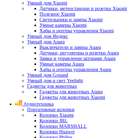
Умный дом Xiaomi
Датчики, метеостанции и розетки Xiaomi
Полезное Xiaomi
Светильники и лампы Xiaomi
Умные камеры Xiaomi
Хабы и центры управления Xiaomi
Умный дом Яндекс
Умный дом Aqara
Выключатели и лампы Aqara
Датчики, регуляторы и розетки Aqara
Замки и управление шторами Aqara
Умные камеры Aqara
Хабы и центры управления Aqara
Умный дом Gosund
Умный дом и свет Yeelight
Гаджеты для животных
Гаджеты для животных Aqara
Гаджеты для животных Xiaomi
Аудиотехника
Портативные колонки
Колонки Xiaomi
Колонки JBL
Колонки MARSHALL
Колонки Huawei
Колонки Philips