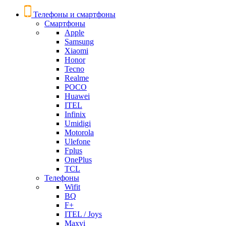
Телефоны и смартфоны
Смартфоны
Apple
Samsung
Xiaomi
Honor
Tecno
Realme
POCO
Huawei
ITEL
Infinix
Umidigi
Motorola
Ulefone
Fplus
OnePlus
TCL
Телефоны
Wifit
BQ
F+
ITEL / Joys
Maxvi