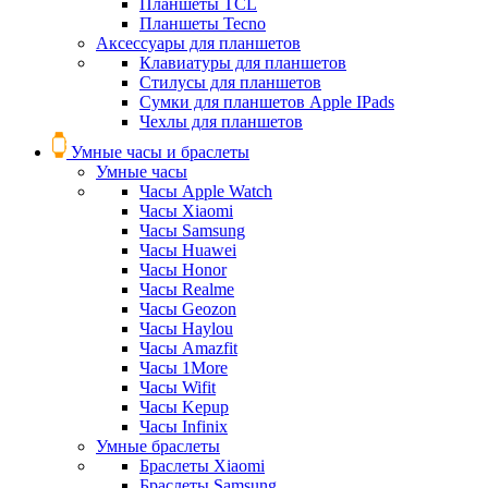
Планшеты TCL
Планшеты Tecno
Аксессуары для планшетов
Клавиатуры для планшетов
Стилусы для планшетов
Сумки для планшетов Apple IPads
Чехлы для планшетов
Умные часы и браслеты
Умные часы
Часы Apple Watch
Часы Xiaomi
Часы Samsung
Часы Huawei
Часы Honor
Часы Realme
Часы Geozon
Часы Haylou
Часы Amazfit
Часы 1More
Часы Wifit
Часы Kepup
Часы Infinix
Умные браслеты
Браслеты Xiaomi
Браслеты Samsung