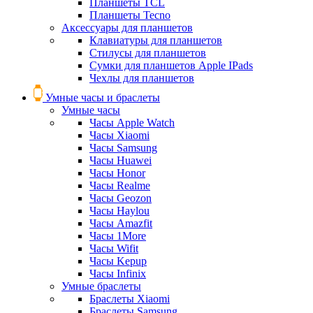
Планшеты TCL
Планшеты Tecno
Аксессуары для планшетов
Клавиатуры для планшетов
Стилусы для планшетов
Сумки для планшетов Apple IPads
Чехлы для планшетов
Умные часы и браслеты
Умные часы
Часы Apple Watch
Часы Xiaomi
Часы Samsung
Часы Huawei
Часы Honor
Часы Realme
Часы Geozon
Часы Haylou
Часы Amazfit
Часы 1More
Часы Wifit
Часы Kepup
Часы Infinix
Умные браслеты
Браслеты Xiaomi
Браслеты Samsung