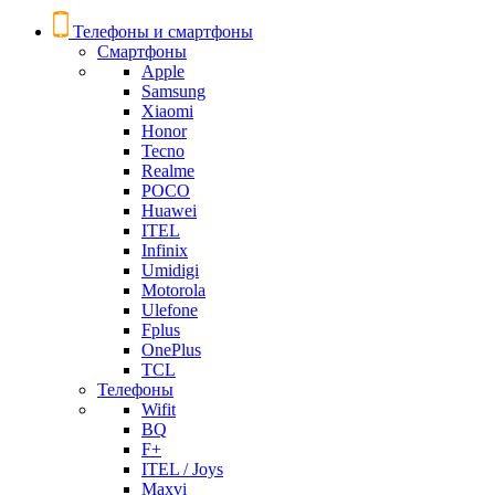
Телефоны и смартфоны
Смартфоны
Apple
Samsung
Xiaomi
Honor
Tecno
Realme
POCO
Huawei
ITEL
Infinix
Umidigi
Motorola
Ulefone
Fplus
OnePlus
TCL
Телефоны
Wifit
BQ
F+
ITEL / Joys
Maxvi