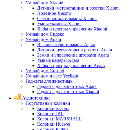
Умный дом Xiaomi
Датчики, метеостанции и розетки Xiaomi
Полезное Xiaomi
Светильники и лампы Xiaomi
Умные камеры Xiaomi
Хабы и центры управления Xiaomi
Умный дом Яндекс
Умный дом Aqara
Выключатели и лампы Aqara
Датчики, регуляторы и розетки Aqara
Замки и управление шторами Aqara
Умные камеры Aqara
Хабы и центры управления Aqara
Умный дом Gosund
Умный дом и свет Yeelight
Гаджеты для животных
Гаджеты для животных Aqara
Гаджеты для животных Xiaomi
Аудиотехника
Портативные колонки
Колонки Xiaomi
Колонки JBL
Колонки MARSHALL
Колонки Huawei
Колонки Philips