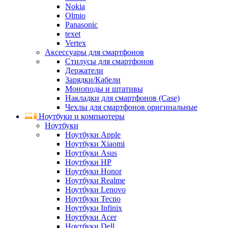
Nokia
Olmio
Panasonic
texet
Vertex
Аксессуары для смартфонов
Стилусы для смартфонов
Держатели
Зарядки/Кабели
Моноподы и штативы
Накладки для смартфонов (Case)
Чехлы для смартфонов оригинальные
Ноутбуки и компьютеры
Ноутбуки
Ноутбуки Apple
Ноутбуки Xiaomi
Ноутбуки Asus
Ноутбуки HP
Ноутбуки Honor
Ноутбуки Realme
Ноутбуки Lenovo
Ноутбуки Tecno
Ноутбуки Infinix
Ноутбуки Acer
Ноутбуки Dell