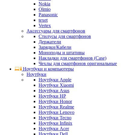
Nokia
Olmio
Panasonic
texet
Vertex
Аксессуары для смартфонов
Стилусы для смартфонов
Держатели
Зарядки/Кабели
Моноподы и штативы
Накладки для смартфонов (Case)
Чехлы для смартфонов оригинальные
Ноутбуки и компьютеры
Ноутбуки
Ноутбуки Apple
Ноутбуки Xiaomi
Ноутбуки Asus
Ноутбуки HP
Ноутбуки Honor
Ноутбуки Realme
Ноутбуки Lenovo
Ноутбуки Tecno
Ноутбуки Infinix
Ноутбуки Acer
Ноутбуки Dell