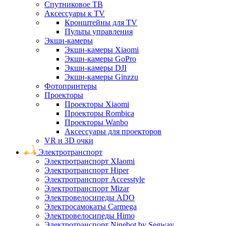
Спутниковое ТВ
Аксессуары к TV
Кронштейны для TV
Пульты управления
Экшн-камеры
Экшн-камеры Xiaomi
Экшн-камеры GoPro
Экшн-камеры DJI
Экшн-камеры Ginzzu
Фотопринтеры
Проекторы
Проекторы Xiaomi
Проекторы Rombica
Проекторы Wanbo
Аксессуары для проекторов
VR и 3D очки
Электротранспорт
Электротранспорт XIaomi
Электротранспорт Hiper
Электротранспорт Accesstyle
Электротранспорт Mizar
Электровелосипеды ADO
Электросамокаты Carmega
Электровелосипеды Himo
Электротранспорт Ninebot by Segway