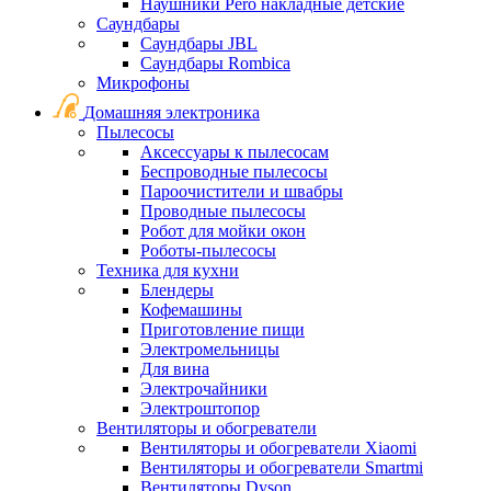
Наушники Pero накладные детские
Саундбары
Саундбары JBL
Саундбары Rombica
Микрофоны
Домашняя электроника
Пылесосы
Аксессуары к пылесосам
Беспроводные пылесосы
Пароочистители и швабры
Проводные пылесосы
Робот для мойки окон
Роботы-пылесосы
Техника для кухни
Блендеры
Кофемашины
Приготовление пищи
Электромельницы
Для вина
Электрочайники
Электроштопор
Вентиляторы и обогреватели
Вентиляторы и обогреватели Xiaomi
Вентиляторы и обогреватели Smartmi
Вентиляторы Dyson