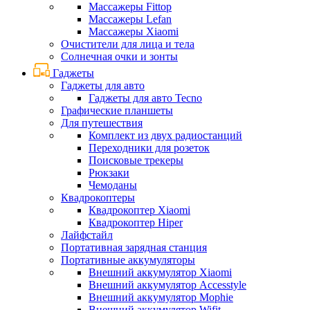
Массажеры Fittop
Массажеры Lefan
Массажеры Xiaomi
Очистители для лица и тела
Солнечная очки и зонты
Гаджеты
Гаджеты для авто
Гаджеты для авто Tecno
Графические планшеты
Для путешествия
Комплект из двух радиостанций
Переходники для розеток
Поисковые трекеры
Рюкзаки
Чемоданы
Квадрокоптеры
Квадрокоптер Xiaomi
Квадрокоптер Hiper
Лайфстайл
Портативная зарядная станция
Портативные аккумуляторы
Внешний аккумулятор Xiaomi
Внешний аккумулятор Accesstyle
Внешний аккумулятор Mophie
Внешний аккумулятор Wifit