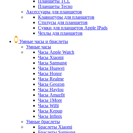
Планшеты TCL
Планшеты Tecno
Аксессуары для планшетов
Клавиатуры для планшетов
Стилусы для планшетов
Сумки для планшетов Apple IPads
Чехлы для планшетов
Умные часы и браслеты
Умные часы
Часы Apple Watch
Часы Xiaomi
Часы Samsung
Часы Huawei
Часы Honor
Часы Realme
Часы Geozon
Часы Haylou
Часы Amazfit
Часы 1More
Часы Wifit
Часы Kepup
Часы Infinix
Умные браслеты
Браслеты Xiaomi
Браслеты Samsung