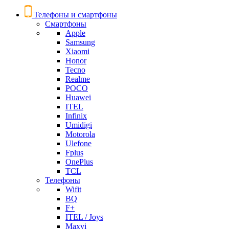
Телефоны и смартфоны
Смартфоны
Apple
Samsung
Xiaomi
Honor
Tecno
Realme
POCO
Huawei
ITEL
Infinix
Umidigi
Motorola
Ulefone
Fplus
OnePlus
TCL
Телефоны
Wifit
BQ
F+
ITEL / Joys
Maxvi