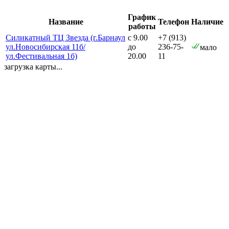
График
Название
Телефон
Наличие
работы
Силикатный ТЦ Звезда (г.Барнаул
с 9.00
+7 (913)
ул.Новосибирская 11б/
до
236-75-
мало
ул.Фестивальная 1б)
20.00
11
загрузка карты...