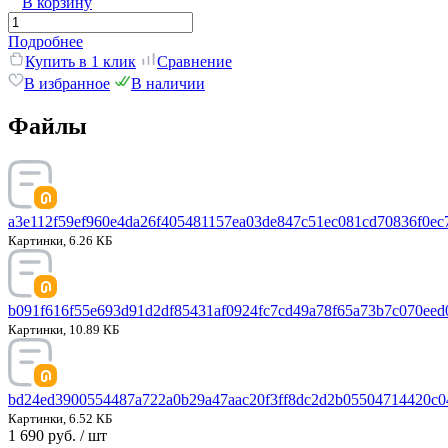
В корзину
Подробнее
Купить в 1 клик
Сравнение
В избранное
В наличии
Файлы
a3e112f59ef960e4da26f405481157ea03de847c51ec081cd70836f0ec
Картинки, 6.26 КБ
b091f616f55e693d91d2df85431af0924fc7cd49a78f65a73b7c070eed
Картинки, 10.89 КБ
bd24ed3900554487a722a0b29a47aac20f3ff8dc2d2b05504714420c0
Картинки, 6.52 КБ
1 690 руб.
/ шт